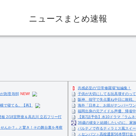
ニュースまとめ速報
共感必至の“日常修羅場”短編集！
 [8/8]
NEW!
子供が大切にしてる玩具壊すのって
阪神、拙守で失点重ね中日に敗戦。
横で寝てる。【再】
海外「日本よ、お前がナンバーワン
福岡出身の元アイドル声優、帰省中
登板 2/18宜野座＆具志川 立石フリー打
【第7話予告】水10ドラマ『ラムネモ
36歳の彼女と結婚したいのに、家
ませんか？」と驚き！その舞台裏を考察
パルテノで作るティラミス風スイーツ☺
＜センバツ＞高校通算56本塁打佐