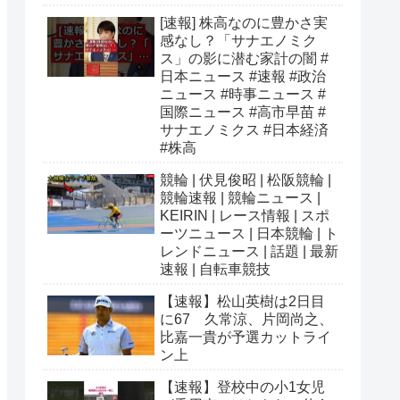
[速報] 株高なのに豊かさ実
感なし？「サナエノミク
ス」の影に潜む家計の闇 #
日本ニュース #速報 #政治
ニュース #時事ニュース #
国際ニュース #高市早苗 #
サナエノミクス #日本経済
#株高
競輪 | 伏見俊昭 | 松阪競輪 |
競輪速報 | 競輪ニュース |
KEIRIN | レース情報 | スポ
ーツニュース | 日本競輪 | ト
レンドニュース | 話題 | 最新
速報 | 自転車競技
【速報】松山英樹は2日目
に67 久常涼、片岡尚之、
比嘉一貴が予選カットライ
ン上
【速報】登校中の小1女児