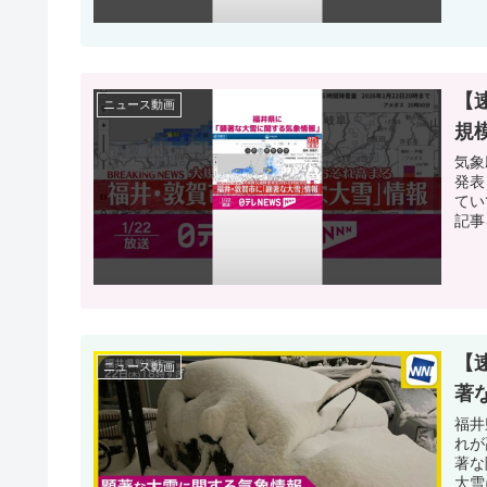
【
ニュース動画
規模
気象
発表
てい
記事
【
ニュース動画
著
福井
れが
著な
大雪