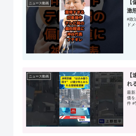
【
ニュース動画
激怒
#政
ドメ
【
ニュース動画
れ
最新
価を
件 