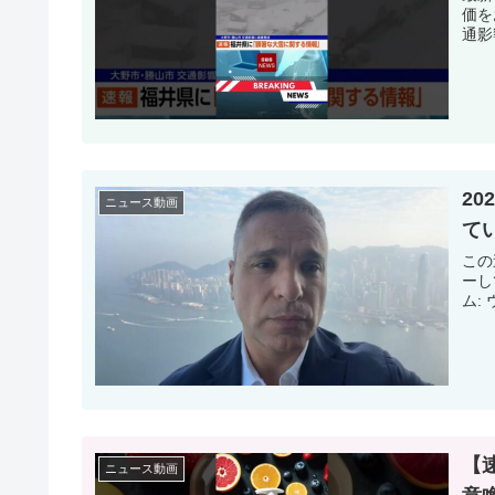
価を
通影
20
ニュース動画
て
この
ーし
ム:
【
ニュース動画