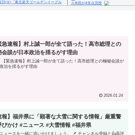
1日(火)「東北楽天ゴールデンイーグル
ス米田が4失点完投
Powered by livedoor 相互
反の疑い
緊急速報】村上誠一郎が全て語った！高市総理との
秘会談が日本政治を揺るがす理由
45 【緊急速報】村上誠一郎が全て語った！高市総理との極秘会談が
政治を揺るがす理由
2026.01.24
速報】福井県に「顕著な大雪に関する情報」厳重警
呼びかけ #ニュース #大雪情報 #福井県
ニュースを一緒に追いかけましょう。 📌 チャンネル登録と👍高評