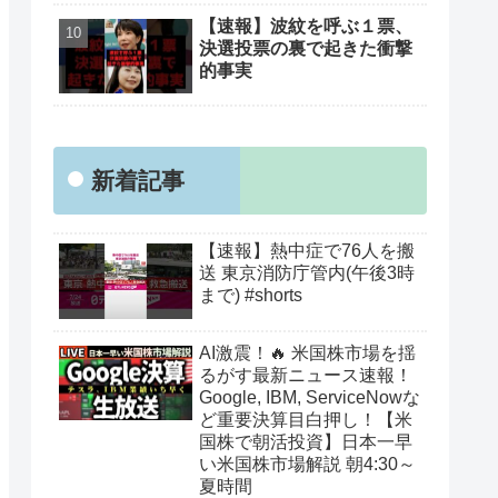
【速報】波紋を呼ぶ１票、
決選投票の裏で起きた衝撃
的事実
新着記事
【速報】熱中症で76人を搬
送 東京消防庁管内(午後3時
まで) #shorts
AI激震！🔥 米国株市場を揺
るがす最新ニュース速報！
Google, IBM, ServiceNowな
ど重要決算目白押し！【米
国株で朝活投資】日本一早
い米国株市場解説 朝4:30～
夏時間