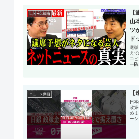
【
ニュース動画
山
ツ
ド
選挙
えて
コピ
ー防
【速
ニュース動画
日本
政策
めま
ーシ