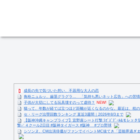
成長の先で気づいた想い、不器用な大人の恋
角栓ニュルッ、歯茎グラグラ… 「気持ち悪いネット広告」への苦情が急増
子供が大切にしてる玩具壊すのって虐待？
NEW!
猫って、年数が経てば立つほど距離が近くなるのかな。最近は、枕の
セ・リーグ出塁回数ランキング 直近3週間｜2026年8/3まで
【阪神沖縄キャンプライブ】宜野座シート打撃 ﾗｸﾞｽﾞﾃﾞｰﾙ&モレッタ
撃✅ ４クール2日目 #阪神タイガース #阪神 #プロ野球
シソンヌ、CM出演俳優がファンでイベントMC抜てき「芸能界過ぎ