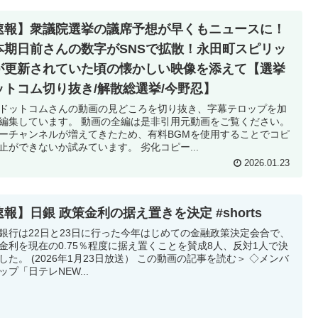
速報】衆議院選挙の議席予想が早くもニュースに！
本期日前さんの数字がSNSで拡散！永田町スピリッ
が更新されていた頃の懐かしい映像を添えて【選挙
ットコム切り抜き/解散総選挙/今野忍】
ドットコムさんの動画の見どころを切り抜き、字幕テロップを加
編集しています。 動画の全編は是非引用元動画をご覧ください。
ーチャンネルが増えてきたため、有料BGMを使用することでコピ
止ができないか試みています。 劣化コピー...
2026.01.23
報】日銀 政策金利の据え置きを決定 #shorts
銀行は22日と23日に行った今年はじめての金融政策決定会合で、
金利を現在の0.75％程度に据え置くことを賛成8人、反対1人で決
した。 (2026年1月23日放送） この動画の記事を読む＞ ◇メンバ
ップ「日テレNEW...