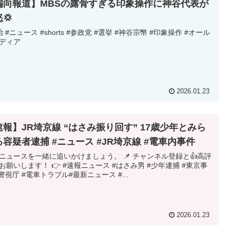
偏向報道】MBSの露骨すぎる印象操作に神谷代表が
💢
治 #ニュース #shorts #参政党 #選挙 #神谷宗幣 #印象操作 #オール
ディア
2026.01.23
速報】JR埼京線 “はさみ振り回す” 17歳少年とみら
る容疑者逮捕 #ニュース #JR埼京線 #電車内事件
ニュースを一緒に追いかけましょう。 📌 チャンネル登録と👍高評
お願いします！ 👉 #速報ニュース #はさみ男 #少年逮捕 #東京事
#警視庁 #電車トラブル#最新ニュース #...
2026.01.23