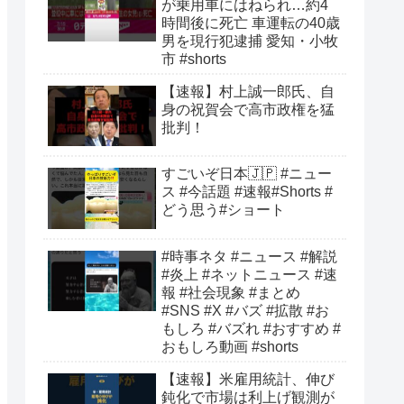
が乗用車にはねられ…約4
時間後に死亡 車運転の40歳
男を現行犯逮捕 愛知・小牧
市 #shorts
【速報】村上誠一郎氏、自
身の祝賀会で高市政権を猛
批判！
すごいぞ日本🇯🇵 #ニュー
ス #今話題 #速報#Shorts #
どう思う#ショート
#時事ネタ #ニュース #解説
#炎上 #ネットニュース #速
報 #社会現象 #まとめ
#SNS #X #バズ #拡散 #お
もしろ #バズれ #おすすめ #
おもしろ動画 #shorts
【速報】米雇用統計、伸び
鈍化で市場は利上げ観測が