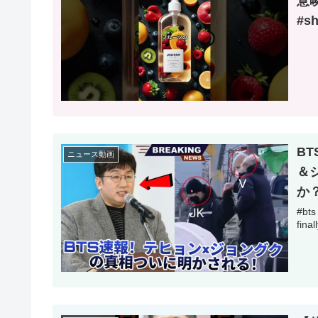
意
#s
BT
ニュース動画
＆
か
#bts
fina