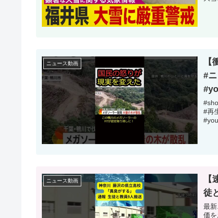
【衝
ニュース動画
#
#y
#s
#再
#you
【
ニュース動画
徒
最新
価を