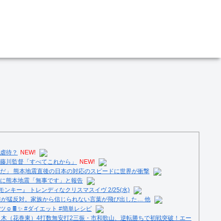
虐待？
NEW!
藤川監督「すべてこれから」
NEW!
だ」 熊本地震直後の日本の対応のスピードに世界が衝撃
に熊本地震「無事です」と報告
ンキー』 トレンディなクリスマスイヴ 2/25(水)
族が猛反対。家族から信じられない言葉が飛び出した… 他
️🍫✨ #ダイエット #簡単レシピ
々木（花巻東）4打数無安打2三振・市和歌山、逆転勝ちで初戦突破！エー