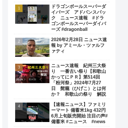
ドラゴンボールスーパーダ
イバーズ アドバンスパッ
ク ニュース速報 #ドラ
ゴンボールスーパーダイバ
ーズ #dragonball
2026年2月28日 ニュース速
報 by アミール・ツァルフ
ァティ
ニュース速報 紀州三大祭
り 一番古い祭り【和歌山
かってにＰＲ】第514回
「粉河祭」2024年7月27
日 髭籠（ひげこ）とは何
か？ 和歌山の祭り 解説
【速報ニュース】ファミリ
ーマート 備蓄米1kg 432円
6月上旬販売開始 注目の声#
備蓄米 #ニュース #news