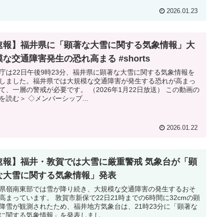
2026.01.23
速報】福井県に「顕著な大雪に関する気象情報」大
な交通障害発生の恐れ高まる #shorts
庁は22日午後9時23分、福井県に顕著な大雪に関する気象情報を
しました。福井県では大規模な交通障害が発生する恐れが高まっ
て、一層の警戒が必要です。 （2026年1月22日放送） この動画の
を読む＞ ◇メンバーシップ...
2026.01.22
速報】福井・敦賀では大雪に厳重警戒 気象台が「顕
な大雪に関する気象情報」発表
県嶺南東部では雪が降り続き、大規模な交通障害の発生するおそ
高まっています。 敦賀市新保で22日21時までの6時間に32cmの顕
降雪が観測されたため、福井地方気象台は、21時23分に「顕著な
に関する気象情報」を発表しまし...