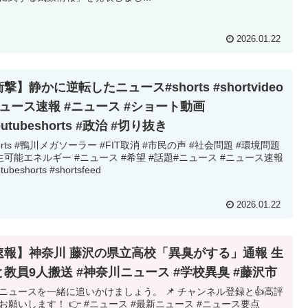
2026.01.22
撃】静かに逆転したニュース#shorts #shortvideo
ニュース速報 #ニュース #ショート動画
outubeshorts #政治 #切り抜き
horts #鴨川メガソーラー #FIT取消 #市民の声 #社会問題 #環境問題
生可能エネルギー #ニュース #希望 #話題#ニュース #ニュース速報
tubeshorts #shortsfeed
2026.01.22
速報】神奈川 藤沢の県立高校「異臭がする」通報 生
と教員9人搬送 #神奈川ニュース #学校異臭 #藤沢市
ニュースを一緒に追いかけましょう。 📌 チャンネル登録と👍高評
お願いします！ 👉 #ニュース #最新ニュース #ニュース要点