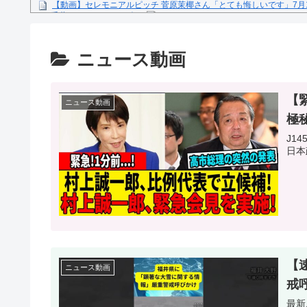
【動画】セレモニアルピッチ 菅原茉椰さん「とても悔しいです」7月
ス×千葉ロッテマリーンズ」
糖尿病になる原因、もしも糖尿病にかかってしまったら？
【文春砲】松山千春のあの曲が……参院選自民候補の応援で公選法違
ニュース動画
Powered by livedoor 相互RSS
【
ニュース動画
極
J1
日本
【
ニュース動画
戒
最新