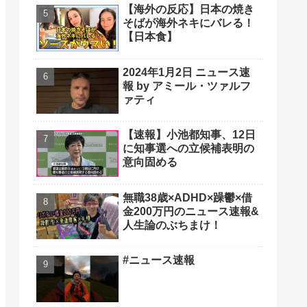
【海外の反応】日本の焼き
そばが海外ネキにバレる！
【日本食】
2024年1月2日 ニュース速
報 by アミール・ツァルフ
ァティ
【速報】小池都知事、12日
に知事選への立候補表明の
意向固める
無職38歳×ADHD×躁鬱×借
金200万円のニュース速報&
人生論のぶちまけ！
#ニュース速報