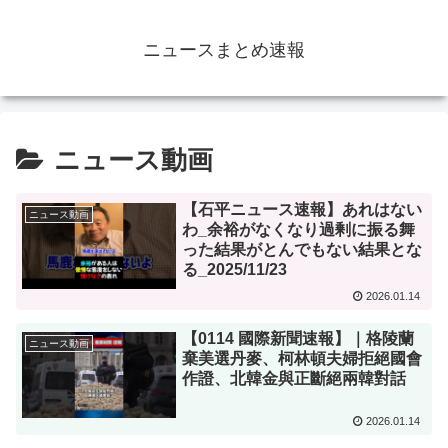
ニュースまとめ速報
ニュース動画
【石平ニュース速報】あれはない
ニュース動画
わ_余裕がなくなり過剰に振る舞
った結果がとんでもない結果とな
る_2025/11/23
2026.01.14
【0114 國際新聞速報】｜格陵蘭
ニュース動画
棄美選丹麥、柯林頓夫婦拒絕國會
作證、北韓金與正斷絕兩韓對話
2026.01.14