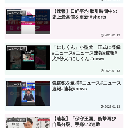
【速報】日経平均 取引時間中の
ニュース動画
史上最高値を更新 #shorts
2026.01.13
「にしくん」小型犬 正式に登録
ニュース動画
#ニュース#ニュース速報#速報#
犬#仔犬#にしくん #news
2026.01.13
強盗犯を逮捕#ニュース#ニュース
ニュース動画
速報#速報#news
2026.01.13
【速報】「保守王国」衝撃再び
ニュース動画
自民分裂、手痛い2連敗