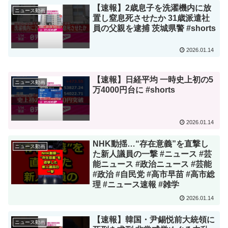
【速報】2歳息子を洗濯機内に放
ニュース動画
置し窒息死させたか 31歳派遣社
員の父親を逮捕 茨城県警 #shorts
2026.01.14
【速報】日経平均 一時史上初の5
ニュース動画
万4000円台に #shorts
2026.01.14
NHK動揺…“存在意義”を直撃し
ニュース動画
た新人議員の一撃 #ニュース #芸
能ニュース #政治ニュース #芸能
#政治 #自民党 #高市早苗 #高市総
理 #ニュース速報 #雑学
2026.01.14
【速報】韓国・尹錫悦前大統領に
ニュース動画