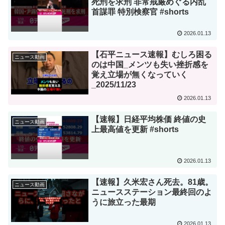
死刑を求刑 非常戒厳めぐる内乱
首謀罪 特別検察官 #shorts
2026.01.13
【石平ニュース速報】むしろ困る
ニュース動画
のは中国_メンツも失い挫折感を
覚え立場が無くなっていく
_2025/11/23
2026.01.13
【速報】日経平均株価 終値の史
ニュース動画
上最高値を更新 #shorts
2026.01.13
【速報】久米宏さん死去。81歳。
ニュース動画
ニュースステーション最終回のよ
うに旅立った最期
2026.01.13