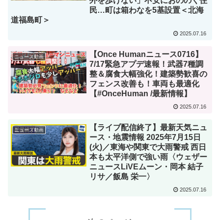
外を歩けない」不安におののく住
民…町は箱わなを5基設置＜北海
道福島町＞
2025.07.16
【Once Humanニュース0716】
ニュース動画
7/17緊急アプデ速報！武器7種調
整＆腐食大幅強化！建築勢歓喜の
フェンス改善も！車両も最適化
【#OnceHuman /最新情報】
2025.07.16
【ライブ配信終了】最新天気ニュ
ニュース動画
ース・地震情報 2025年7月15日
(火)／東海や関東で大雨警戒 西日
本も太平洋側で強い雨〈ウェザー
ニュースLiVEムーン・岡本 結子
リサ／飯島 栄一〉
2025.07.16