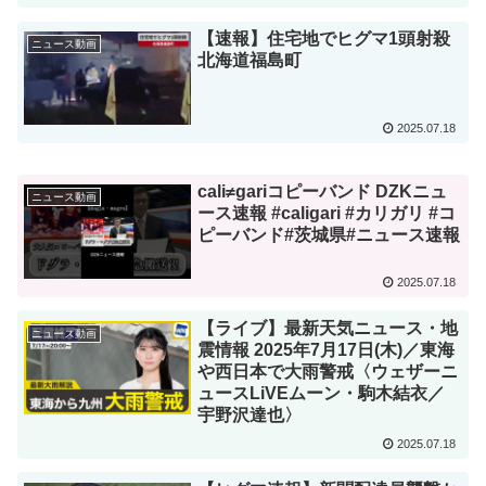
【速報】住宅地でヒグマ1頭射殺
ニュース動画
北海道福島町
2025.07.18
cali≠gariコピーバンド DZKニュ
ニュース動画
ース速報 #caligari #カリガリ #コ
ピーバンド#茨城県#ニュース速報
2025.07.18
【ライブ】最新天気ニュース・地
ニュース動画
震情報 2025年7月17日(木)／東海
や西日本で大雨警戒〈ウェザーニ
ュースLiVEムーン・駒木結衣／
宇野沢達也〉
2025.07.18