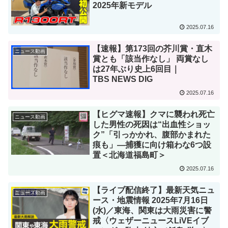
2025年新モデル
2025.07.16
【速報】第173回の芥川賞・直木
ニュース動画
賞とも「該当作なし」 両賞なし
は27年ぶり史上6回目｜
TBS NEWS DIG
2025.07.16
【ヒグマ速報】クマに襲われ死亡
ニュース動画
した男性の死因は“出血性ショッ
ク”「引っかかれ、腹部かまれた
痕も」―捕獲に向け箱わな6つ設
置＜北海道福島町＞
2025.07.16
【ライブ配信終了】最新天気ニュ
ニュース動画
ース・地震情報 2025年7月16日
(水)／東海、関東は大雨災害に警
戒〈ウェザーニュースLiVEイブ