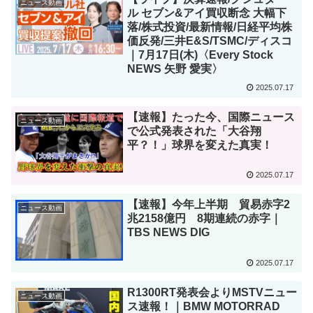
ニュース動画
ル セブン&アイ買収断念 大幅下
落/株式投資/最新情報/日経平均株
価反発/三井E&S/TSMC/ディスコ
｜7月17日(木)〈Every Stock
NEWS 矢野 愛実〉
2025.07.17
【速報】たった今、国際ニュース
ニュース動画
で公式発表された「大谷翔
平？！」球界を変えた真実！
2025.07.17
【速報】今年上半期 貿易赤字2
ニュース動画
兆2158億円 8期連続の赤字｜
TBS NEWS DIG
2025.07.17
R1300RT発表会よりMSTVニュー
ニュース動画
ス速報！｜BMW MOTORRAD