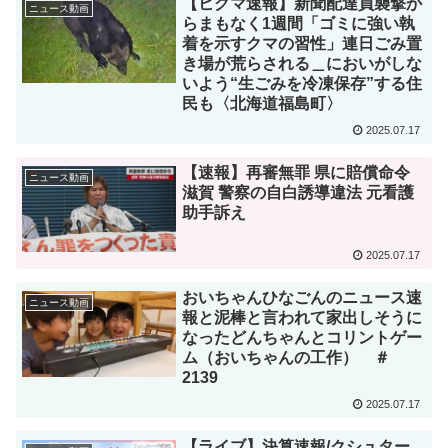
【ヒグマ速報】新聞配達員襲撃か
ニュース動画
らまもなく1週間「ゴミに強い執
着を示すクマの習性」連日ごみ置
き場が荒らされる＿においがしな
いよう“生ごみを冷凍保存”する住
民も〈北海道福島町〉
2025.07.17
【速報】再審無罪 県に賠償命令
ニュース動画
滋賀 警察の自白誘導違法 元看護
助手訴え
2025.07.17
おいちゃんひなごんのニュース速
ニュース動画
報と泥棒と言われて家出しそうに
なったどんちゃんとコリントゲー
ム（おいちゃんの工作） ＃
2139
2025.07.17
【ライブ】決算速報/クシュター