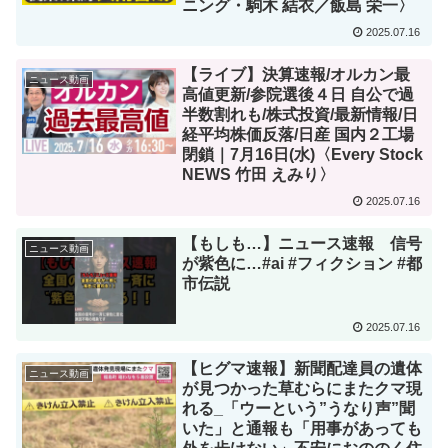
ニング・駒木 結衣／飯島 栄一〉
2025.07.16
【ライブ】決算速報/オルカン最
ニュース動画
高値更新/参院選後４日 自公で過
半数割れも/株式投資/最新情報/日
経平均株価反落/日産 国内２工場
閉鎖｜7月16日(水)〈Every Stock
NEWS 竹田 えみり〉
2025.07.16
【もしも…】ニュース速報 信号
ニュース動画
が紫色に…#ai #フィクション #都
市伝説
2025.07.16
【ヒグマ速報】新聞配達員の遺体
ニュース動画
が見つかった草むらにまたクマ現
れる_「ウーという”うなり声”聞
いた」と通報も「用事があっても