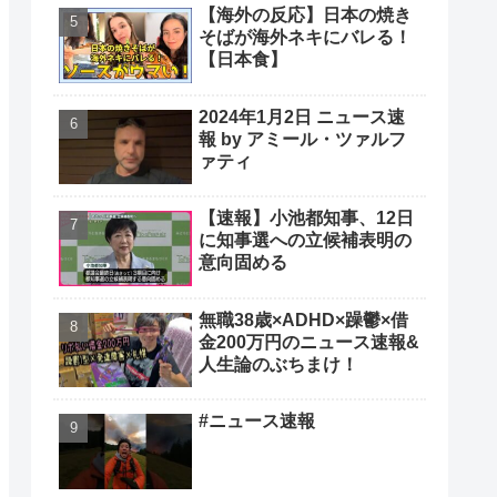
【海外の反応】日本の焼き
そばが海外ネキにバレる！
【日本食】
2024年1月2日 ニュース速
報 by アミール・ツァルフ
ァティ
【速報】小池都知事、12日
に知事選への立候補表明の
意向固める
無職38歳×ADHD×躁鬱×借
金200万円のニュース速報&
人生論のぶちまけ！
#ニュース速報