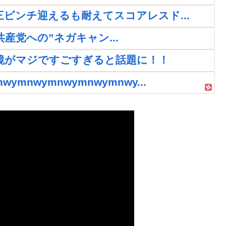
再三ピンチ迎えるも耐えてスコアレスド...
党への”ネガキャン...
鏡がマジですごすぎると話題に！！
nwymnwymnwymnwy...