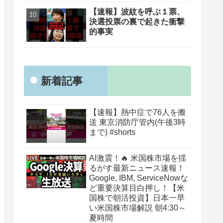
【速報】波紋を呼ぶ１票、
決選投票の裏で起きた衝撃
的事実
新着記事
【速報】熱中症で76人を搬
送 東京消防庁管内(午後3時
まで) #shorts
AI激震！🔥 米国株市場を揺
るがす最新ニュース速報！
Google, IBM, ServiceNowな
ど重要決算目白押し！【米
国株で朝活投資】日本一早
い米国株市場解説 朝4:30～
夏時間