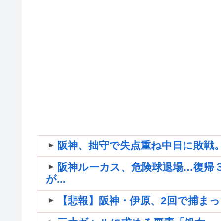
阪神、拙守で失点重ね中日に敗戦
阪神ルーカス、危険球退場…復帰
が...
【悲報】阪神・伊原、2回で捕まって