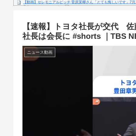
【動画】セレモニアルピッチ 菅原茉椰さん「とても悔しいです」7月
ス×千葉ロッテマリーンズ」
糖尿病になる原因、もしも糖尿病にかかってしまったら？
【文春砲】松山千春のあの曲が……参院選自民候補の応援で公選法違
【速報】トヨタ社長が交代 佐
Powered by livedoor 相互RSS
社長は会長に #shorts ｜TBS N
ニュース動画