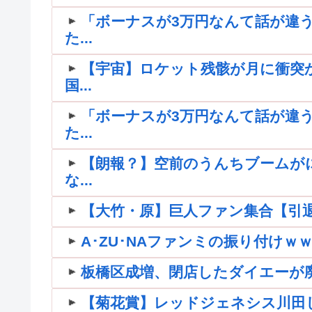
「ボーナスが3万円なんて話が違う
た...
【宇宙】ロケット残骸が月に衝突
国...
「ボーナスが3万円なんて話が違う
た...
【朗報？】空前のうんちブームが
な...
【大竹・原】巨人ファン集合【引退】
A･ZU･NAファンミの振り付け
板橋区成増、閉店したダイエーが
【菊花賞】レッドジェネシス川田