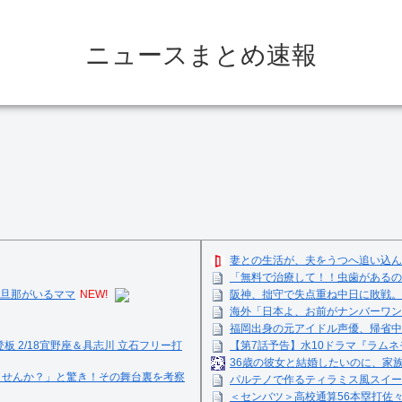
ニュースまとめ速報
妻との生活が、夫をうつへ追い込ん
「無料で治療して！！虫歯があるの
旦那がいるママ
NEW!
阪神、拙守で失点重ね中日に敗戦。
海外「日本よ、お前がナンバーワン
福岡出身の元アイドル声優、帰省中
登板 2/18宜野座＆具志川 立石フリー打
【第7話予告】水10ドラマ『ラムネモ
36歳の彼女と結婚したいのに、家
ませんか？」と驚き！その舞台裏を考察
パルテノで作るティラミス風スイーツ☺
＜センバツ＞高校通算56本塁打佐