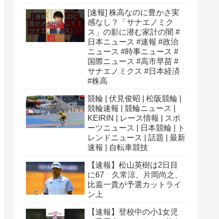
[速報] 株高なのに豊かさ実
感なし？「サナエノミク
ス」の影に潜む家計の闇 #
日本ニュース #速報 #政治
ニュース #時事ニュース #
国際ニュース #高市早苗 #
サナエノミクス #日本経済
#株高
競輪 | 伏見俊昭 | 松阪競輪 |
競輪速報 | 競輪ニュース |
KEIRIN | レース情報 | スポ
ーツニュース | 日本競輪 | ト
レンドニュース | 話題 | 最新
速報 | 自転車競技
【速報】松山英樹は2日目
に67 久常涼、片岡尚之、
比嘉一貴が予選カットライ
ン上
【速報】登校中の小1女児