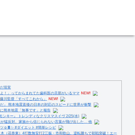
だ現実
よ！」ってからまれてた歯科医の旦那がいるママ
NEW!
藤川監督「すべてこれから」
NEW!
だ」 熊本地震直後の日本の対応のスピードに世界が衝撃
に熊本地震「無事です」と報告
ンキー』 トレンディなクリスマスイヴ 2/25(水)
族が猛反対。家族から信じられない言葉が飛び出した… 他
️🍫✨ #ダイエット #簡単レシピ
々木（花巻東）4打数無安打2三振・市和歌山、逆転勝ちで初戦突破！エー