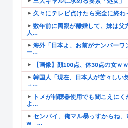
三大ギャルに求める要素「処女」
久々にテレビ点けたら完全に終わ
数年前に両親が離婚して、妹は父方
人...
海外「日本よ、お前がナンバーワ
ー...
【画像】顔100点、体30点の女ｗ
韓国人「現在、日本人が苦々しい
→...
トメが補聴器使用でも聞こえにく
よ...
センパイ、俺マル暴っすからね、
w ...