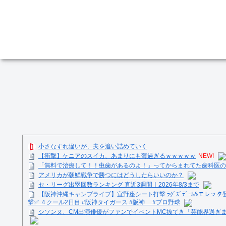
小さなすれ違いが、夫を追い詰めていく
【衝撃】ケニアのスイカ、あまりにも薄過ぎるｗｗｗｗｗ
NEW!
「無料で治療して！！虫歯があるのよ！」ってからまれてた歯科医の
アメリカが朝鮮戦争で勝つにはどうしたらいいのか？
セ・リーグ出塁回数ランキング 直近3週間｜2026年8/3まで
【阪神沖縄キャンプライブ】宜野座シート打撃 ﾗｸﾞｽﾞﾃﾞｰﾙ&モレッタ
撃✅ ４クール2日目 #阪神タイガース #阪神 #プロ野球
シソンヌ、CM出演俳優がファンでイベントMC抜てき「芸能界過ぎ