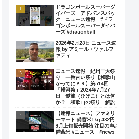
ドラゴンボールスーパーダ
イバーズ アドバンスパッ
ク ニュース速報 #ドラ
ゴンボールスーパーダイバ
ーズ #dragonball
2026年2月28日 ニュース速
報 by アミール・ツァルフ
ァティ
ニュース速報 紀州三大祭
り 一番古い祭り【和歌山
かってにＰＲ】第514回
「粉河祭」2024年7月27
日 髭籠（ひげこ）とは何
か？ 和歌山の祭り 解説
【速報ニュース】ファミリ
ーマート 備蓄米1kg 432円
6月上旬販売開始 注目の声#
備蓄米 #ニュース #news