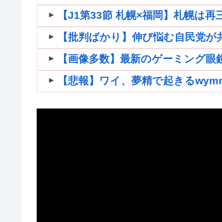
【J1第33節 札幌×福岡】札幌は
【批判ばかり】伸び悩む自民党が共産
【画像多数】最新のゲーミング眼
【悲報】ワイ、夢精で起きるwymnwym