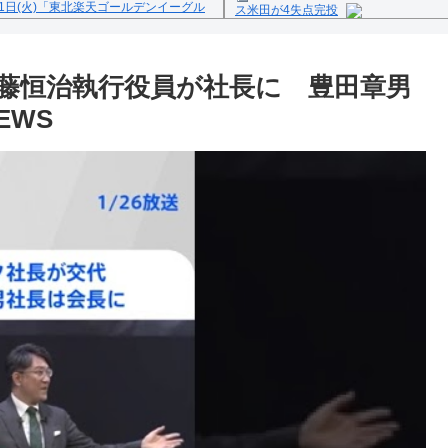
1日(火)「東北楽天ゴールデンイーグル
ス米田が4失点完投
Powered by livedoor 相互
反の疑い
藤恒治執行役員が社長に 豊田章男
EWS