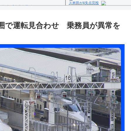
ス米田が4失点完投
1日(火)「東北楽天ゴールデンイーグル
Powered by livedoor 相互
反の疑い
囲で運転見合わせ 乗務員が異常を