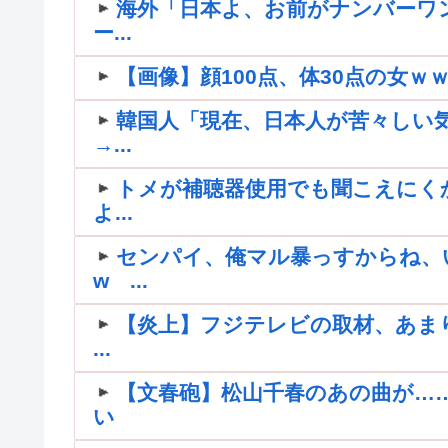
海外「日本よ、お前がナンバーワ
ー...
【画像】顔100点、体30点の女ｗ
韓国人「現在、日本人が苦々しい
→...
トメが補聴器使用でも聞こえにく
よ...
センパイ、俺マル暴っすからね、
w ...
【炎上】フジテレビの取材、あま
...
【文春砲】松山千春のあの曲が…
い