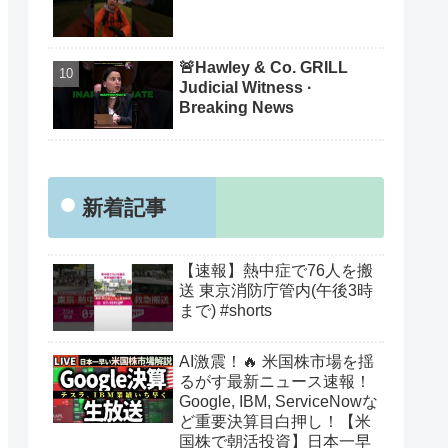
🚨Hawley & Co. GRILL
Judicial Witness ·
Breaking News
新着記事
【速報】熱中症で76人を搬
送 東京消防庁管内(午後3時
まで) #shorts
AI激震！🔥 米国株市場を揺
るがす最新ニュース速報！
Google, IBM, ServiceNowな
ど重要決算目白押し！【米
国株で朝活投資】日本一早