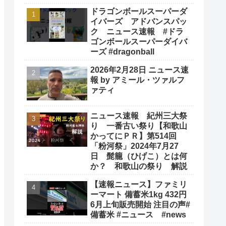
ドラゴンボールスーパーダ
イバーズ アドバンスパッ
ク ニュース速報 #ドラ
ゴンボールスーパーダイバ
ーズ #dragonball
2026年2月28日 ニュース速
報 by アミール・ツァルフ
ァティ
ニュース速報 紀州三大祭
り 一番古い祭り【和歌山
かってにＰＲ】第514回
「粉河祭」2024年7月27
日 髭籠（ひげこ）とは何
か？ 和歌山の祭り 解説
【速報ニュース】ファミリ
ーマート 備蓄米1kg 432円
6月上旬販売開始 注目の声#
備蓄米 #ニュース #news