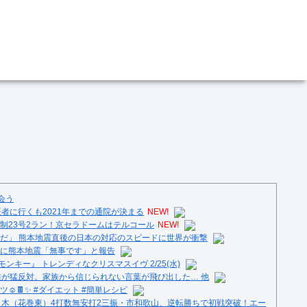
会う
者に行くも2021年までの通院が決まる
NEW!
制23号2ラン！京セラドームはテルコール
NEW!
だ」 熊本地震直後の日本の対応のスピードに世界が衝撃
に熊本地震「無事です」と報告
ンキー』 トレンディなクリスマスイヴ 2/25(水)
族が猛反対。家族から信じられない言葉が飛び出した… 他
️🍫✨ #ダイエット #簡単レシピ
々木（花巻東）4打数無安打2三振・市和歌山、逆転勝ちで初戦突破！エー