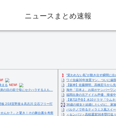
ニュースまとめ速報
“変われない私”が動き出す瞬間に出
W!
ワイ虫歯30年放置マン、ついに歯医
決まる
NEW!
【阪神】佐藤輝明、高橋宏斗から先
弟の目の前で母にセクハラする人も…
海外「日本よ、お前がナンバーワン
福岡出身の元アイドル声優、帰省中
【第7話予告】水10ドラマ『ラムネモ
登板 2/18宜野座＆具志川 立石フリー打
36歳の彼女と結婚したいのに、家
パルテノで作るティラミス風スイーツ☺
ませんか？」と驚き！その舞台裏を考察
＜センバツ＞高校通算56本塁打佐