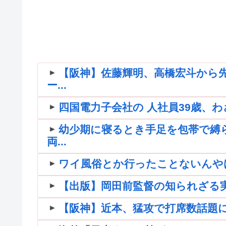
【阪神】佐藤輝明、高橋宏斗から先
ー...
四国電力子会社の 人社員39歳、わ
幼少期に寝るとき手足を包帯で縛
両...
ワイ風俗とか行ったことないんや
【出版】岡田前監督の知られざる
【阪神】近本、猛攻で打席数話題に