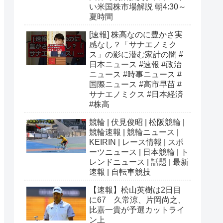
い米国株市場解説 朝4:30～
夏時間
[速報] 株高なのに豊かさ実
感なし？「サナエノミク
ス」の影に潜む家計の闇 #
日本ニュース #速報 #政治
ニュース #時事ニュース #
国際ニュース #高市早苗 #
サナエノミクス #日本経済
#株高
競輪 | 伏見俊昭 | 松阪競輪 |
競輪速報 | 競輪ニュース |
KEIRIN | レース情報 | スポ
ーツニュース | 日本競輪 | ト
レンドニュース | 話題 | 最新
速報 | 自転車競技
【速報】松山英樹は2日目
に67 久常涼、片岡尚之、
比嘉一貴が予選カットライ
ン上