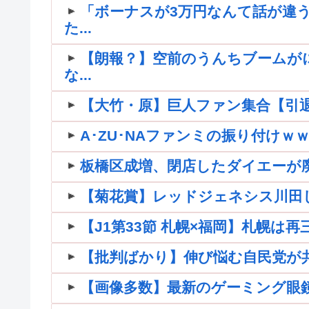
「ボーナスが3万円なんて話が違う
た...
【朗報？】空前のうんちブームが
な...
【大竹・原】巨人ファン集合【引退】
A･ZU･NAファンミの振り付け
板橋区成増、閉店したダイエーが
【菊花賞】レッドジェネシス川田
【J1第33節 札幌×福岡】札幌は
【批判ばかり】伸び悩む自民党が共産
【画像多数】最新のゲーミング眼