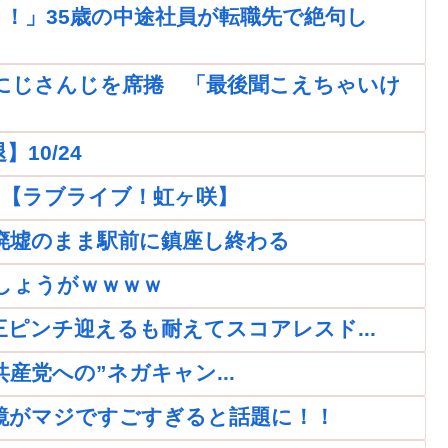
！」35歳の中途社員が転職先で絶句し
にじさんじを席捲 「最後聞こえちゃいけ
10/24
ｗｗ【ラブライブ！虹ヶ咲】
廃墟のまま駅前に鎮座し終わる
しょうがｗｗｗｗ
再三ピンチ迎えるも耐えてスコアレスド...
党への”ネガキャン...
鏡がマジですごすぎると話題に！！