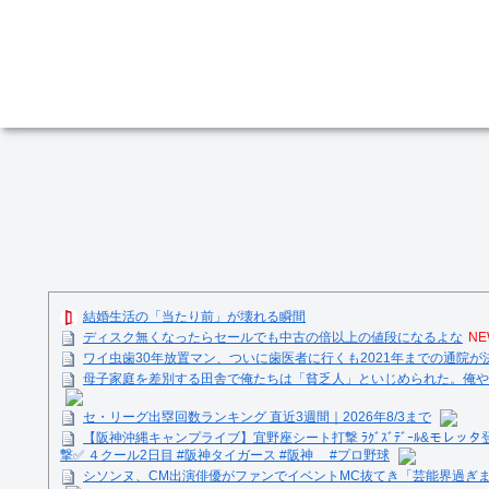
結婚生活の「当たり前」が壊れる瞬間
ディスク無くなったらセールでも中古の倍以上の値段になるよな
NE
ワイ虫歯30年放置マン、ついに歯医者に行くも2021年までの通院が
母子家庭を差別する田舎で俺たちは「貧乏人」といじめられた。俺や
セ・リーグ出塁回数ランキング 直近3週間｜2026年8/3まで
【阪神沖縄キャンプライブ】宜野座シート打撃 ﾗｸﾞｽﾞﾃﾞｰﾙ&モレッタ
撃✅ ４クール2日目 #阪神タイガース #阪神 #プロ野球
シソンヌ、CM出演俳優がファンでイベントMC抜てき「芸能界過ぎ