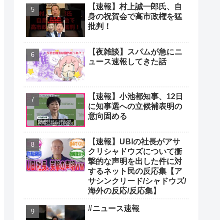
【速報】村上誠一郎氏、自
身の祝賀会で高市政権を猛
批判！
【夜雑談】スパムが急にニ
ュース速報してきた話
【速報】小池都知事、12日
に知事選への立候補表明の
意向固める
【速報】UBIの社長がアサ
クリシャドウズについて衝
撃的な声明を出した件に対
するネット民の反応集【ア
サシンクリード/シャドウズ/
海外の反応/反応集】
#ニュース速報