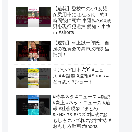
【速報】登校中の小1女児
が乗用車にはねられ…約4
時間後に死亡 車運転の40歳
男を現行犯逮捕 愛知・小牧
市 #shorts
【速報】村上誠一郎氏、自
身の祝賀会で高市政権を猛
批判！
すごいぞ日本🇯🇵 #ニュー
ス #今話題 #速報#Shorts #
どう思う#ショート
#時事ネタ #ニュース #解説
#炎上 #ネットニュース #速
報 #社会現象 #まとめ
#SNS #X #バズ #拡散 #お
もしろ #バズれ #おすすめ #
おもしろ動画 #shorts