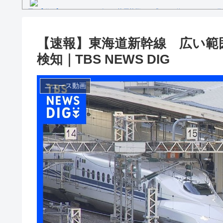
【動画】セレモニアルピッチ 菅原茉椰さん「とても悔しいです」7月
ス×千葉ロッテマリーンズ」
糖尿病になる原因、もしも糖尿病にかかってしまったら？
【文春砲】松山千春のあの曲が……参院選自民候補の応援で公選法違
【速報】東海道新幹線 広い範
Powered by livedoor 相互RSS
検知｜TBS NEWS DIG
ニュース動画