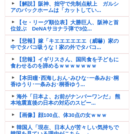
【解説】阪神、拙守で先制点献上 ガルシ
アのバックホームは「カットしてい...
【セ・リーグ順位表】大勝巨人、阪神と首
位並ぶ DeNAサヨナラ弾で3位...
【悲報】嫁「キエエエエエエ（威嚇）家の
中でタバコ吸うな！家の外でタバコ...
【悲報】イギリスさん、国民食を子どもに
食わせるのを諦めるｗｗｗｗｗｗｗ
【本田瞳･西海しおん･みひな･一条みお･桐
香ゆうり･一条みお･桐香ゆう...
海外「日本よ、お前がナンバーワンだ」 熊
本地震直後の日本の対応のスピー...
【画像】顔100点、体30点の女ｗｗｗ
韓国人「現在、日本人が苦々しい気持ちで
韓国を見ている理由がこちら…」→...