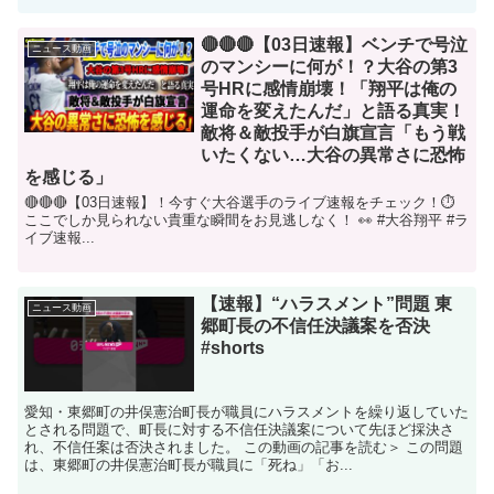
🔴🔴🔴【03日速報】ベンチで号泣
ニュース動画
のマンシーに何が！？大谷の第3
号HRに感情崩壊！「翔平は俺の
運命を変えたんだ」と語る真実！
敵将＆敵投手が白旗宣言「もう戦
いたくない…大谷の異常さに恐怖
を感じる」
🔴🔴🔴【03日速報】！今すぐ大谷選手のライブ速報をチェック！⏱️
ここでしか見られない貴重な瞬間をお見逃しなく！ 👀 #大谷翔平 #ラ
イブ速報...
【速報】“ハラスメント”問題 東
ニュース動画
郷町長の不信任決議案を否決
#shorts
愛知・東郷町の井俣憲治町長が職員にハラスメントを繰り返していた
とされる問題で、町長に対する不信任決議案について先ほど採決さ
れ、不信任案は否決されました。 この動画の記事を読む＞ この問題
は、東郷町の井俣憲治町長が職員に「死ね」「お...