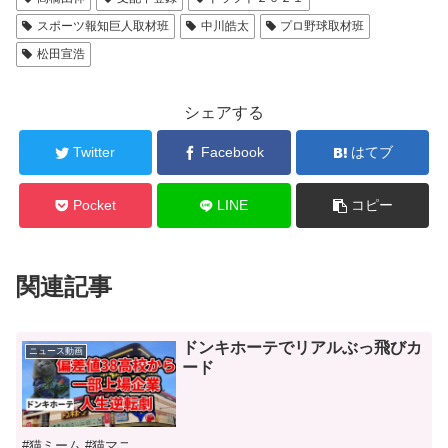
スポーツ報知巨人取材班
中川皓太
プロ野球取材班
松田宣浩
シェアする
Twitter
Facebook
はてブ
Pocket
LINE
コピー
関連記事
ドンキホーテでリアルぶっ飛びカ
ニュース動画
ード
#猫ミーム #猫マニ