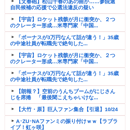
【文春砲】松山千春のあの曲が……参院選
自民候補の応援で公選法違反の疑い
【宇宙】ロケット残骸が月に衝突か、２つ
のクレーター形成…米専門家「中国...
「ボーナスが3万円なんて話が違う！」35歳
の中途社員が転職先で絶句した...
【宇宙】ロケット残骸が月に衝突か、２つ
のクレーター形成…米専門家「中国...
「ボーナスが3万円なんて話が違う！」35歳
の中途社員が転職先で絶句した...
【朗報？】空前のうんちブームがにじさん
じを席捲 「最後聞こえちゃいけな...
【大竹・原】巨人ファン集合【引退】10/24
A･ZU･NAファンミの振り付けｗｗ【ラブラ
イブ！虹ヶ咲】