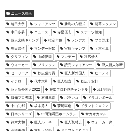
ニュース動画
翁田大勢
ジャイアンツ
勝利の方程式
開幕スタメン
中田歩夢
ニュース
赤星優志
スポーツ報知
巨人宮崎キャンプ
推定年俸
メンデス
プロ野球
堀田賢慎
マンデー報知
宮崎キャンプ
岡本和真
グリフィン
山崎伊織
マンデー
秋広優人
ウォーカー
ブリンソン
読売ジャイアンツ
巨人新人診断
セ・リーグ
秋広猛打賞
巨人新外国人
ビーディ
イチロー
代木大和
巨人担当
秋広３安打
巨人新外国人2022
報知プロ野球チャンネル
浅野翔吾
報知プロ野球
石田隼都
ポランコ
ドラゴンボール
中山礼都
坂本勇人
萩尾匡也
ドラフト２０２２
日本シリーズ
中田翔満塁ホームラン
サカオカマル
鈴木大和
巨人ルーキー
巨人取材班
ウォーカー弾
高橋由伸
支配下登録
ドラフト２０２１