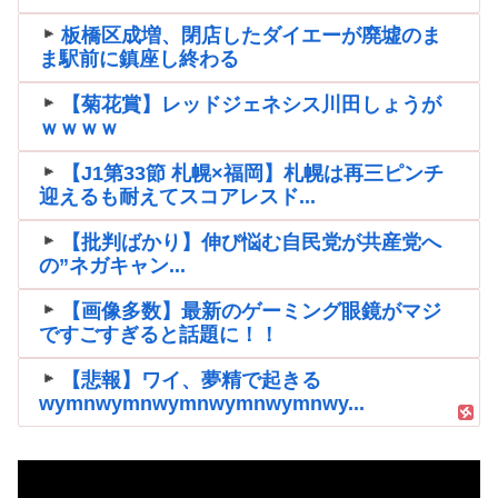
板橋区成増、閉店したダイエーが廃墟のま
ま駅前に鎮座し終わる
【菊花賞】レッドジェネシス川田しょうが
ｗｗｗｗ
【J1第33節 札幌×福岡】札幌は再三ピンチ
迎えるも耐えてスコアレスド...
【批判ばかり】伸び悩む自民党が共産党へ
の”ネガキャン...
【画像多数】最新のゲーミング眼鏡がマジ
ですごすぎると話題に！！
【悲報】ワイ、夢精で起きる
wymnwymnwymnwymnwymnwy...