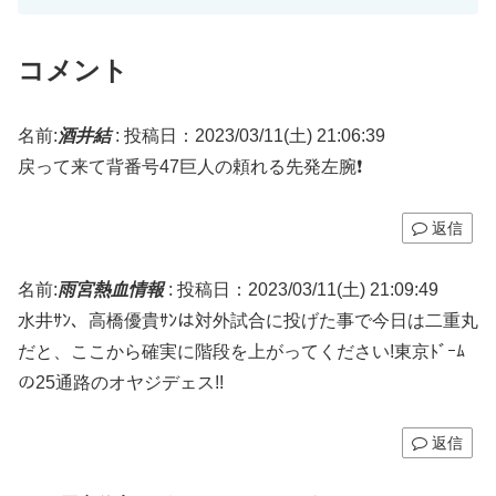
コメント
名前:
酒井結
:
投稿日：2023/03/11(土) 21:06:39
戻って来て背番号47巨人の頼れる先発左腕❗
返信
名前:
雨宮熱血情報
:
投稿日：2023/03/11(土) 21:09:49
水井ｻﾝ、高橋優貴ｻﾝは対外試合に投げた事で今日は二重丸
だと、ここから確実に階段を上がってください!東京ﾄﾞｰﾑ
の25通路のオヤジデェス!!
返信