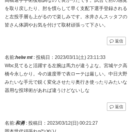
高橋選手手術後順調なので良かったです。試合で肘の感覚
を取り戻したり、肘を慣らして早く支配下選手登録される
と左投手層も上がるので楽しみです。水井さんスッタフの
皆さん体調やお気を付けて取材頑張って下さい。
返信
名前:
helw mt
:
投稿日：2023/03/11(土) 23:11:33
Wbc見てると活躍する左腕は馬力が違うよな。宮城ヤク高
橋今永しかり。今の速度帯で表ローテは厳しい。中日大野
みたいな手元で鋭く変化させたり奥行き使ったりみたいな
器用な投球術があれば違うけどないしな
返信
名前:
和勇
:
投稿日：2023/03/12(日) 00:21:27
岡本世代頑張れo(*≧∀≦)ﾉ