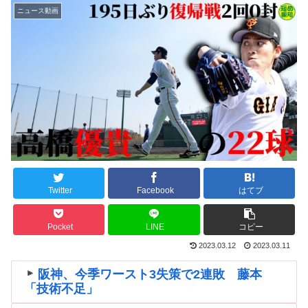
ニュース動画
Twitter
Facebook
はてブ
Pocket
LINE
コピー
2023.03.12
2023.03.11
阪神、今季ワースト3失策で2連敗 藤本
「技術不足」