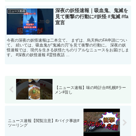
深夜の妖怪速報｜吸血鬼、鬼滅を
ニュース動画
見て衝撃の行動に#妖怪 #鬼滅 #fa
宣言
今夜の深夜の妖怪速報は二本立て。 まずは、烏天狗のFA申請につい
て。 続いては、吸血鬼が“鬼滅の刃”を見て衝撃の行動に。 深夜の妖
怪速報では、現代を生きる妖怪たちのリアルなニュースをお届けしま
す。 #深夜の妖怪速報 #霊怪夜話 ...
【ニュース速報】味の時計台#札幌#ラー
メン#旨し
ニュース速報【閲覧注意】#バイク事故#
ツーリング