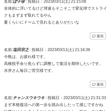
名前:
ぽ子珍
:
投稿日：2023/03/11(土) 21:15:08
全体的に浮いてるけど球速もそこそこで変化球でストライ
クもまずまず取れてるやん
夏くらいにドームで見れるとありがたいな
返信
名前:
塩田宗之
:
投稿日：2023/03/11(土) 21:16:36
今晩は、お疲れ様です。
高橋投手余り焦らずに調整して復活を期待したいです。
水井さん毎日ご苦労様です。
返信
名前:
チャンスウキウキ
:
投稿日：2023/03/11(土) 21:31:33
まず本格復活への第一歩を踏み出したって感じですかね