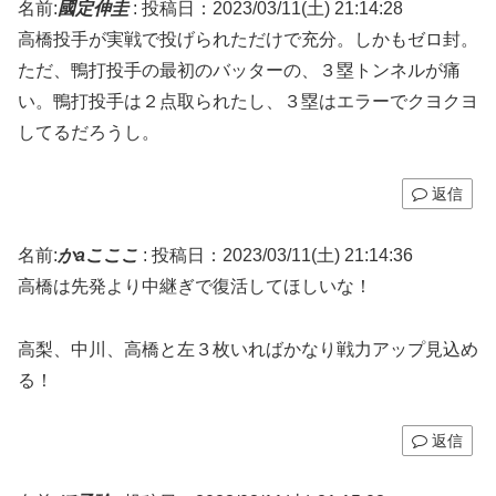
名前:
國定伸圭
:
投稿日：2023/03/11(土) 21:14:28
高橋投手が実戦で投げられただけで充分。しかもゼロ封。
ただ、鴨打投手の最初のバッターの、３塁トンネルが痛
い。鴨打投手は２点取られたし、３塁はエラーでクヨクヨ
してるだろうし。
返信
名前:
かaこここ
:
投稿日：2023/03/11(土) 21:14:36
高橋は先発より中継ぎで復活してほしいな！
高梨、中川、高橋と左３枚いればかなり戦力アップ見込め
る！
返信