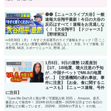
🔴🔴【ニュースライブ大谷】一般
ニュース動画
速報大谷翔平最新！今日の大谷の
反応はすべて！速報をお見逃しな
く！【大谷翔平】【ドジャース】
【野球実況】
👀9月30日（月）！今すぐ大谷選手のライブ速報をチェック！⏱️ ここ
でしか見られない貴重な瞬間をお見逃しなく！ 大谷, ライブ速報, 日
本野球, MLB, スポーツニュース, 野球, 試...
1月8日、9日の運勢 12星座別
ニュース動画
【1/7、1/8地震、噴火注意の予知
が…中国チベットでM6.8の地震
が…】【交通機関の遅れ事故、事
件に注意】【お金、食に関するニ
ュースも】【ニュース速報、号外
に注目】
『Love Me Doの月と龍が導く守護龍占術 2025 』 Amazon、楽天、
書店さんで発売中！ 2024年10月の運勢～2025年12月までの 毎日の
運勢などが載っています。 2025年、2026年の予言も！ その他、...