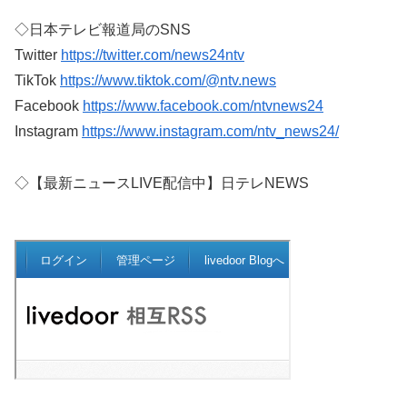
◇日本テレビ報道局のSNS
Twitter
https://twitter.com/news24ntv
TikTok
https://www.tiktok.com/@ntv.news
Facebook
https://www.facebook.com/ntvnews24
Instagram
https://www.instagram.com/ntv_news24/
◇【最新ニュースLIVE配信中】日テレNEWS