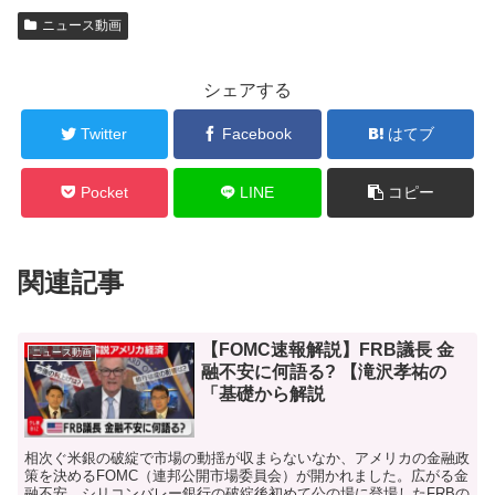
ニュース動画
シェアする
Twitter
Facebook
はてブ
Pocket
LINE
コピー
関連記事
【FOMC速報解説】FRB議長 金
ニュース動画
融不安に何語る? 【滝沢孝祐の
「基礎から解説
相次ぐ米銀の破綻で市場の動揺が収まらないなか、アメリカの金融政
策を決めるFOMC（連邦公開市場委員会）が開かれました。広がる金
融不安…シリコンバレー銀行の破綻後初めて公の場に登場したFRBの