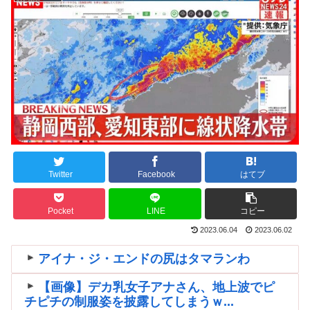
Twitter
Facebook
はてブ
Pocket
LINE
コピー
2023.06.04
2023.06.02
アイナ・ジ・エンドの尻はタマランわ
【画像】デカ乳女子アナさん、地上波でピ
チピチの制服姿を披露してしまうｗ...