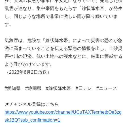
在、大気の状態が非常に不安定になっていて、発達した積
乱雲が連なり、集中豪雨をもたらす「線状降水帯」が発生
し、同じような場所で非常に激しい雨が降り続いていま
す。
気象庁は、危険な「線状降水帯」によって災害の恐れが急
激に高まっていることを伝える緊急の情報を出し、土砂災
害や川の氾濫、低い土地への浸水などに、厳重に警戒する
よう呼びかけています。
（2023年6月2日放送）
#愛知県 #静岡県 #線状降水帯 #日テレ #ニュース
📌チャンネル登録はこちら
https://www.youtube.com/channel/UCuTAXTexrhetbOe3zg
skJBQ?sub_confirmation=1