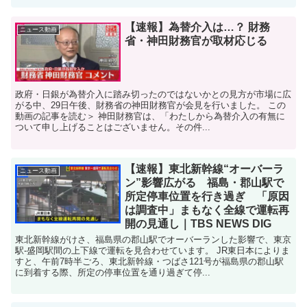
【速報】為替介入は…？ 財務
ニュース動画
省・神田財務官が取材応じる
政府・日銀が為替介入に踏み切ったのではないかとの見方が市場に広
がる中、29日午後、財務省の神田財務官が会見を行いました。 この
動画の記事を読む＞ 神田財務官は、「わたしから為替介入の有無に
ついて申し上げることはございません。その件...
【速報】東北新幹線“オーバーラ
ニュース動画
ン”影響広がる 福島・郡山駅で
所定停車位置を行き過ぎ 「原因
は調査中」まもなく全線で運転再
開の見通し｜TBS NEWS DIG
東北新幹線がけさ、福島県の郡山駅でオーバーランした影響で、東京
駅-盛岡駅間の上下線で運転を見合わせています。 JR東日本によりま
すと、午前7時半ごろ、東北新幹線・つばさ121号が福島県の郡山駅
に到着する際、所定の停車位置を通り過ぎて停...