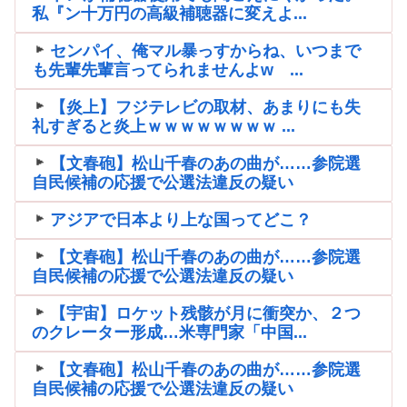
私『ン十万円の高級補聴器に変えよ...
センパイ、俺マル暴っすからね、いつまで
も先輩先輩言ってられませんよw ...
【炎上】フジテレビの取材、あまりにも失
礼すぎると炎上ｗｗｗｗｗｗｗｗ ...
【文春砲】松山千春のあの曲が……参院選
自民候補の応援で公選法違反の疑い
アジアで日本より上な国ってどこ？
【文春砲】松山千春のあの曲が……参院選
自民候補の応援で公選法違反の疑い
【宇宙】ロケット残骸が月に衝突か、２つ
のクレーター形成…米専門家「中国...
【文春砲】松山千春のあの曲が……参院選
自民候補の応援で公選法違反の疑い