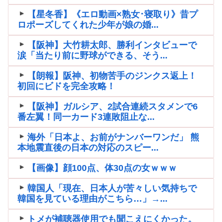
【星冬香】《エロ動画×熟女･寝取り》昔プ
ロポーズしてくれた少年が娘の婚...
【阪神】大竹耕太郎、勝利インタビューで
涙「当たり前に野球ができる、そう...
【朗報】阪神、初物苦手のジンクス返上！
初回にビドを完全攻略！
【阪神】ガルシア、2試合連続スタメンで6
番左翼！同一カード3連敗阻止な...
海外「日本よ、お前がナンバーワンだ」 熊
本地震直後の日本の対応のスピー...
【画像】顔100点、体30点の女ｗｗｗ
韓国人「現在、日本人が苦々しい気持ちで
韓国を見ている理由がこちら…」→...
トメが補聴器使用でも聞こえにくかった。