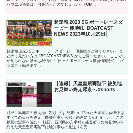
パウエル議長は、何を語ったのでしょうか。FOM...
超速報 2023 SG ボートレースダ
ニュース動画
ービー 優勝戦│BOATCAST
NEWS 2023年10月29日│
超速報 2023 SG ボートレースダービー 優勝戦をご覧ください！ ま
とめて見たい方は #BOATCASTNEWS からご覧ください。 ここでし
か見られない動画も配信中！ 日々のボートレース最新情報から、バ
ラエティ動画まで...
【速報】天皇皇后両陛下 被災地
ニュース動画
お見舞い終え帰京へ #shorts
能登半島地震の被災地に2度目のお見舞いに訪れた天皇皇后両陛下は
すべての日程を終え、能登空港から帰京の途につかれました。 この
動画の記事を読む＞ 12日、石川県の穴水町と能登町へのお見舞いを
終えた天皇皇后両陛下は馳知事らの見送りを受...