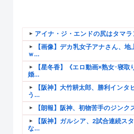
アイナ・ジ・エンドの尻はタマラ
【画像】デカ乳女子アナさん、地
ｗ...
【星冬香】《エロ動画×熟女･寝
婚...
【阪神】大竹耕太郎、勝利インタ
う...
【朗報】阪神、初物苦手のジンク
【阪神】ガルシア、2試合連続スタ
な...