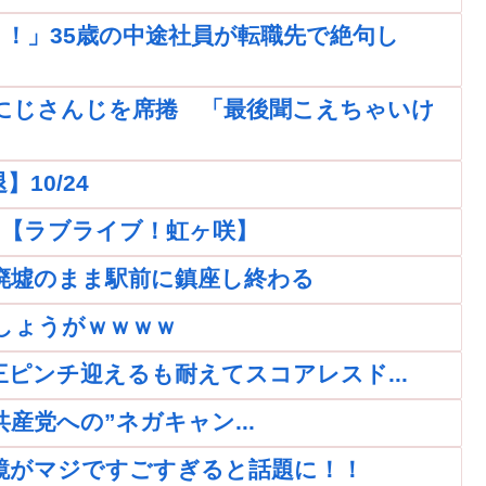
！」35歳の中途社員が転職先で絶句し
にじさんじを席捲 「最後聞こえちゃいけ
10/24
ｗｗ【ラブライブ！虹ヶ咲】
廃墟のまま駅前に鎮座し終わる
しょうがｗｗｗｗ
再三ピンチ迎えるも耐えてスコアレスド...
党への”ネガキャン...
鏡がマジですごすぎると話題に！！