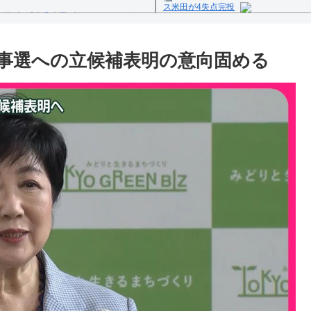
ス米田が4失点完投
1日(火)「東北楽天ゴールデンイーグル
Powered by livedoor 相互
反の疑い
知事選への立候補表明の意向固める