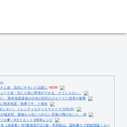
ル
さん達、流石にキモいと話題に
NEW!
ューで涙「当たり前に野球ができる、そうじゃない」
だ」 熊本地震直後の日本の対応のスピードに世界が衝撃
に熊本地震「無事です」と報告
ンキー』 トレンディなクリスマスイヴ 2/25(水)
族が猛反対。家族から信じられない言葉が飛び出した… 他
️🍫✨ #ダイエット #簡単レシピ
々木（花巻東）4打数無安打2三振・市和歌山、逆転勝ちで初戦突破！エー