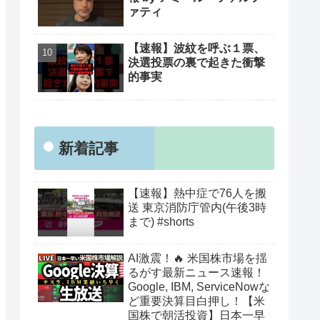
ァティ
【速報】波紋を呼ぶ１票、
決選投票の裏で起きた衝撃
的事実
新着記事
【速報】熱中症で76人を搬
送 東京消防庁管内(午後3時
まで) #shorts
AI激震！🔥 米国株市場を揺
るがす最新ニュース速報！
Google, IBM, ServiceNowな
ど重要決算目白押し！【米
国株で朝活投資】日本一早