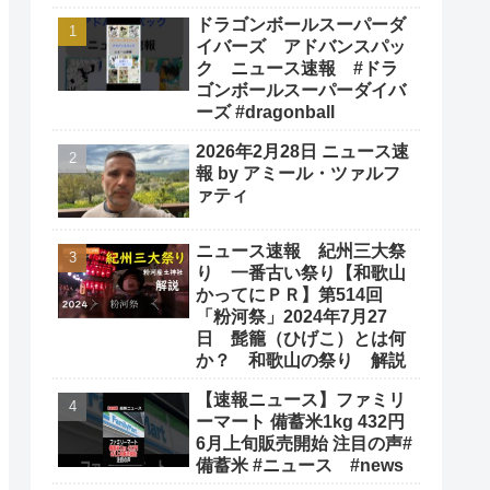
ドラゴンボールスーパーダ
イバーズ アドバンスパッ
ク ニュース速報 #ドラ
ゴンボールスーパーダイバ
ーズ #dragonball
2026年2月28日 ニュース速
報 by アミール・ツァルフ
ァティ
ニュース速報 紀州三大祭
り 一番古い祭り【和歌山
かってにＰＲ】第514回
「粉河祭」2024年7月27
日 髭籠（ひげこ）とは何
か？ 和歌山の祭り 解説
【速報ニュース】ファミリ
ーマート 備蓄米1kg 432円
6月上旬販売開始 注目の声#
備蓄米 #ニュース #news