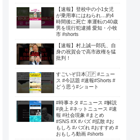
【速報】登校中の小1女児
が乗用車にはねられ…約4
時間後に死亡 車運転の40歳
男を現行犯逮捕 愛知・小牧
市 #shorts
【速報】村上誠一郎氏、自
身の祝賀会で高市政権を猛
批判！
すごいぞ日本🇯🇵 #ニュー
ス #今話題 #速報#Shorts #
どう思う#ショート
#時事ネタ #ニュース #解説
#炎上 #ネットニュース #速
報 #社会現象 #まとめ
#SNS #X #バズ #拡散 #お
もしろ #バズれ #おすすめ #
おもしろ動画 #shorts