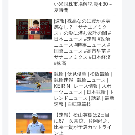
い米国株市場解説 朝4:30～
夏時間
[速報] 株高なのに豊かさ実
感なし？「サナエノミク
ス」の影に潜む家計の闇 #
日本ニュース #速報 #政治
ニュース #時事ニュース #
国際ニュース #高市早苗 #
サナエノミクス #日本経済
#株高
競輪 | 伏見俊昭 | 松阪競輪 |
競輪速報 | 競輪ニュース |
KEIRIN | レース情報 | スポ
ーツニュース | 日本競輪 | ト
レンドニュース | 話題 | 最新
速報 | 自転車競技
【速報】松山英樹は2日目
に67 久常涼、片岡尚之、
比嘉一貴が予選カットライ
ン上