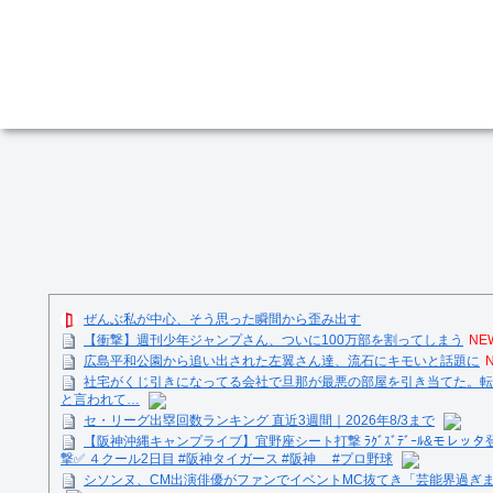
ぜんぶ私が中心、そう思った瞬間から歪み出す
【衝撃】週刊少年ジャンプさん、ついに100万部を割ってしまう
NE
広島平和公園から追い出された左翼さん達、流石にキモいと話題に
社宅がくじ引きになってる会社で旦那が最悪の部屋を引き当てた。転
と言われて…
セ・リーグ出塁回数ランキング 直近3週間｜2026年8/3まで
【阪神沖縄キャンプライブ】宜野座シート打撃 ﾗｸﾞｽﾞﾃﾞｰﾙ&モレッタ
撃✅ ４クール2日目 #阪神タイガース #阪神 #プロ野球
シソンヌ、CM出演俳優がファンでイベントMC抜てき「芸能界過ぎ