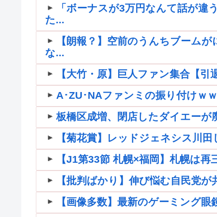
「ボーナスが3万円なんて話が違う
た...
【朗報？】空前のうんちブームが
な...
【大竹・原】巨人ファン集合【引退】
A･ZU･NAファンミの振り付け
板橋区成増、閉店したダイエーが
【菊花賞】レッドジェネシス川田
【J1第33節 札幌×福岡】札幌は
【批判ばかり】伸び悩む自民党が共産
【画像多数】最新のゲーミング眼