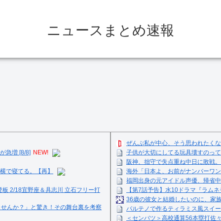
ニュースまとめ速報
ぜんぶ私が中心、そう思われたくな
 [8/8]
NEW!
子供が大切にしてる玩具壊すのって
阪神、拙守で失点重ね中日に敗戦。
横で寝てる。【再】
海外「日本よ、お前がナンバーワン
福岡出身の元アイドル声優、帰省中
登板 2/18宜野座＆具志川 立石フリー打
【第7話予告】水10ドラマ『ラムネモ
36歳の彼女と結婚したいのに、家
ませんか？」と驚き！その舞台裏を考察
パルテノで作るティラミス風スイーツ☺
＜センバツ＞高校通算56本塁打佐