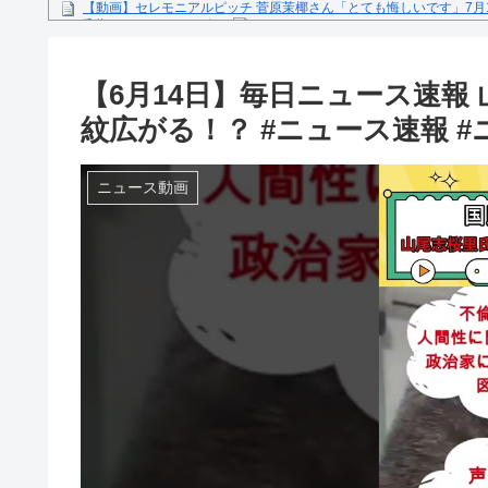
【動画】セレモニアルピッチ 菅原茉椰さん「とても悔しいです」7月
ス×千葉ロッテマリーンズ」
糖尿病になる原因、もしも糖尿病にかかってしまったら？
【文春砲】松山千春のあの曲が……参院選自民候補の応援で公選法違
【6月14日】毎日ニュース速報
Powered by livedoor 相互RSS
紋広がる！？ #ニュース速報 #ニュ
ニュース動画