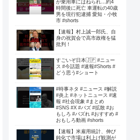
が乗用車にはねられ…約4
時間後に死亡 車運転の40歳
男を現行犯逮捕 愛知・小牧
市 #shorts
【速報】村上誠一郎氏、自
身の祝賀会で高市政権を猛
批判！
すごいぞ日本🇯🇵 #ニュー
ス #今話題 #速報#Shorts #
どう思う#ショート
#時事ネタ #ニュース #解説
#炎上 #ネットニュース #速
報 #社会現象 #まとめ
#SNS #X #バズ #拡散 #お
もしろ #バズれ #おすすめ #
おもしろ動画 #shorts
【速報】米雇用統計、伸び
鈍化で市場は利上げ観測が