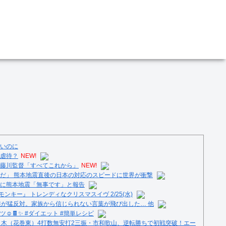
いのに
虐待？
NEW!
藤川監督「すべてこれから」
NEW!
だ」 熊本地震直後の日本の対応のスピードに世界が衝撃
に熊本地震「無事です」と報告
ンキー』 トレンディなクリスマスイヴ 2/25(水)
族が猛反対。家族から信じられない言葉が飛び出した… 他
️🍫✨ #ダイエット #簡単レシピ
々木（花巻東）4打数無安打2三振・市和歌山、逆転勝ちで初戦突破！エー