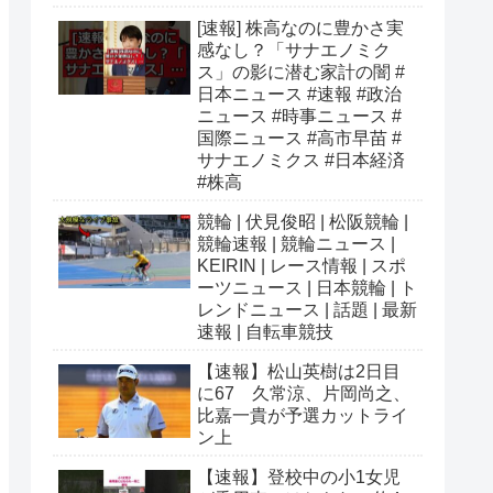
[速報] 株高なのに豊かさ実
感なし？「サナエノミク
ス」の影に潜む家計の闇 #
日本ニュース #速報 #政治
ニュース #時事ニュース #
国際ニュース #高市早苗 #
サナエノミクス #日本経済
#株高
競輪 | 伏見俊昭 | 松阪競輪 |
競輪速報 | 競輪ニュース |
KEIRIN | レース情報 | スポ
ーツニュース | 日本競輪 | ト
レンドニュース | 話題 | 最新
速報 | 自転車競技
【速報】松山英樹は2日目
に67 久常涼、片岡尚之、
比嘉一貴が予選カットライ
ン上
【速報】登校中の小1女児