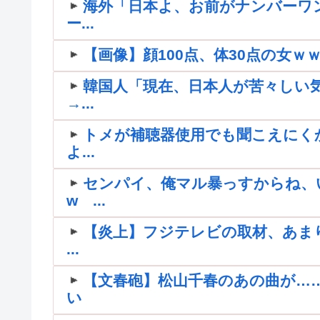
海外「日本よ、お前がナンバーワ
ー...
【画像】顔100点、体30点の女ｗ
韓国人「現在、日本人が苦々しい
→...
トメが補聴器使用でも聞こえにく
よ...
センパイ、俺マル暴っすからね、
w ...
【炎上】フジテレビの取材、あま
...
【文春砲】松山千春のあの曲が…
い