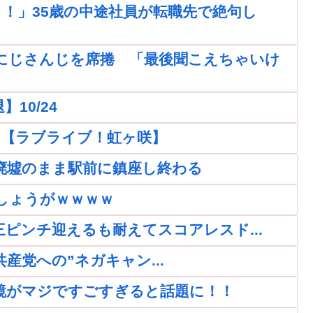
！」35歳の中途社員が転職先で絶句し
にじさんじを席捲 「最後聞こえちゃいけ
10/24
ｗｗ【ラブライブ！虹ヶ咲】
廃墟のまま駅前に鎮座し終わる
しょうがｗｗｗｗ
再三ピンチ迎えるも耐えてスコアレスド...
党への”ネガキャン...
鏡がマジですごすぎると話題に！！