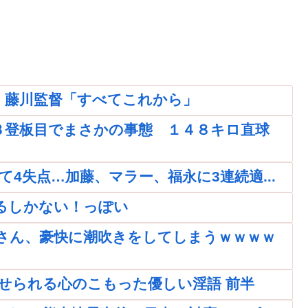
。藤川監督「すべてこれから」
３登板目でまさかの事態 １４８キロ直球
4失点…加藤、マラー、福永に3連続適...
るしかない！っぽい
さん、豪快に潮吹きをしてしまうｗｗｗｗ
せられる心のこもった優しい淫語 前半