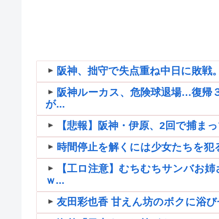
阪神、拙守で失点重ね中日に敗戦
阪神ルーカス、危険球退場…復帰
が...
【悲報】阪神・伊原、2回で捕まって
時間停止を解くには少女たちを犯
【工ロ注意】むちむちサンバお姉
ｗ...
友田彩也香 甘えん坊のボクに浴び