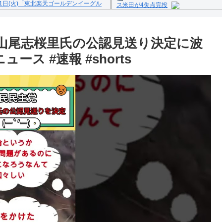
1日(火)「東北楽天ゴールデンイーグル
ス米田が4失点完投
Powered by livedoor 相互
反の疑い
 山尾志桜里氏の公認見送り決定に波
ース #速報 #shorts