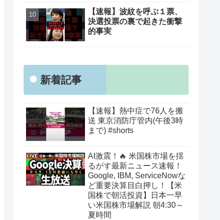
【速報】波紋を呼ぶ１票、
決選投票の裏で起きた衝撃
的事実
新着記事
【速報】熱中症で76人を搬
送 東京消防庁管内(午後3時
まで) #shorts
AI激震！🔥 米国株市場を揺
るがす最新ニュース速報！
Google, IBM, ServiceNowな
ど重要決算目白押し！【米
国株で朝活投資】日本一早
い米国株市場解説 朝4:30～
夏時間