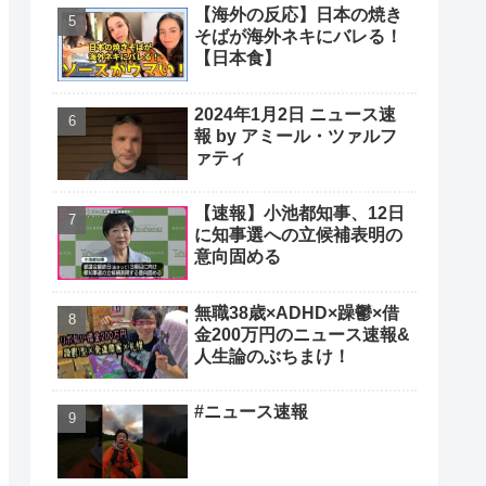
【海外の反応】日本の焼き
そばが海外ネキにバレる！
【日本食】
2024年1月2日 ニュース速
報 by アミール・ツァルフ
ァティ
【速報】小池都知事、12日
に知事選への立候補表明の
意向固める
無職38歳×ADHD×躁鬱×借
金200万円のニュース速報&
人生論のぶちまけ！
#ニュース速報