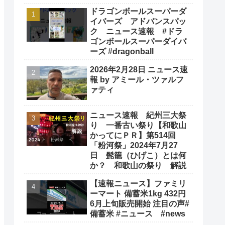
ドラゴンボールスーパーダ
イバーズ アドバンスパッ
ク ニュース速報 #ドラ
ゴンボールスーパーダイバ
ーズ #dragonball
2026年2月28日 ニュース速
報 by アミール・ツァルフ
ァティ
ニュース速報 紀州三大祭
り 一番古い祭り【和歌山
かってにＰＲ】第514回
「粉河祭」2024年7月27
日 髭籠（ひげこ）とは何
か？ 和歌山の祭り 解説
【速報ニュース】ファミリ
ーマート 備蓄米1kg 432円
6月上旬販売開始 注目の声#
備蓄米 #ニュース #news