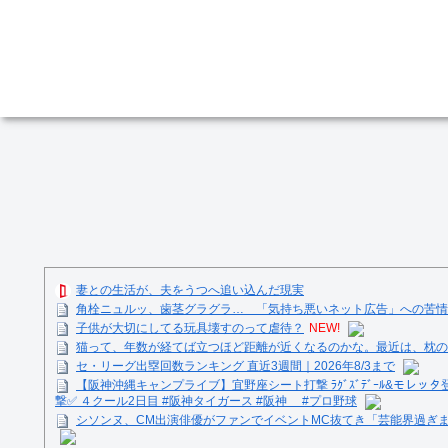
妻との生活が、夫をうつへ追い込んだ現実
角栓ニュルッ、歯茎グラグラ… 「気持ち悪いネット広告」への苦情が急増
子供が大切にしてる玩具壊すのって虐待？
NEW!
猫って、年数が経てば立つほど距離が近くなるのかな。最近は、枕の
セ・リーグ出塁回数ランキング 直近3週間｜2026年8/3まで
【阪神沖縄キャンプライブ】宜野座シート打撃 ﾗｸﾞｽﾞﾃﾞｰﾙ&モレッタ
撃✅ ４クール2日目 #阪神タイガース #阪神 #プロ野球
シソンヌ、CM出演俳優がファンでイベントMC抜てき「芸能界過ぎ