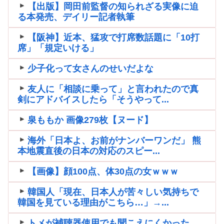
【出版】岡田前監督の知られざる実像に迫
る本発売、デイリー記者執筆
【阪神】近本、猛攻で打席数話題に「10打
席」「規定いける」
少子化って女さんのせいだよな
友人に「相談に乗って」と言われたので真
剣にアドバイスしたら「そうやって...
泉ももか 画像279枚【ヌード】
海外「日本よ、お前がナンバーワンだ」 熊
本地震直後の日本の対応のスピー...
【画像】顔100点、体30点の女ｗｗｗ
韓国人「現在、日本人が苦々しい気持ちで
韓国を見ている理由がこちら…」→...
トメが補聴器使用でも聞こえにくかった。