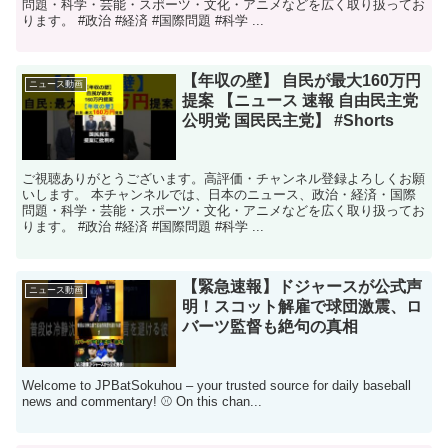
問題・科学・芸能・スポーツ・文化・アニメなどを広く取り扱ってお
ります。 #政治 #経済 #国際問題 #科学 ...
【年収の壁】 自民が最大160万円
ニュース動画
提案 【ニュース 速報 自由民主党
公明党 国民民主党】 #Shorts
ご視聴ありがとうございます。高評価・チャンネル登録よろしくお願
いします。 本チャンネルでは、日本のニュース、政治・経済・国際
問題・科学・芸能・スポーツ・文化・アニメなどを広く取り扱ってお
ります。 #政治 #経済 #国際問題 #科学 ...
【緊急速報】ドジャースが公式声
ニュース動画
明！スコット解雇で球団激震、ロ
バーツ監督も絶句の真相
Welcome to JPBatSokuhou – your trusted source for daily baseball
news and commentary! ⚾️ On this chan...