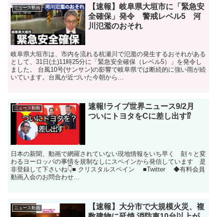
【速報】岐阜県大垣市に「緊急安
ニュース動画
全確保」発令 警戒レベル5 河
川氾濫のおそれ
岐阜県大垣市は、市内を流れる杭瀬川で氾濫の発生するおそれがある
として、31日(土)11時25分に「緊急安全確保（レベル5）」を発令し
ました。 台風10号(サンサン)の影響で岐阜県では断続的に強い雨が続
いています。台風が近づいた今朝から...
速報!ライブ世界ニュース9/2月
ニュース動画
ついにトヨタをCに差し出す⁉️
日本の新聞、動画で網羅されていない現地情報をいち早く 刻々と変
わるヨーロッパの事情を規制なしにスペインから発信しています 是
非登録して下さいね👇■ クリスタルスペイン ■Twitter ◆有料会員
動画入会のお問合わせ...
【速報】大分市で大規模火災、複
ニュース動画
数建物に延焼 消防車10台以上が