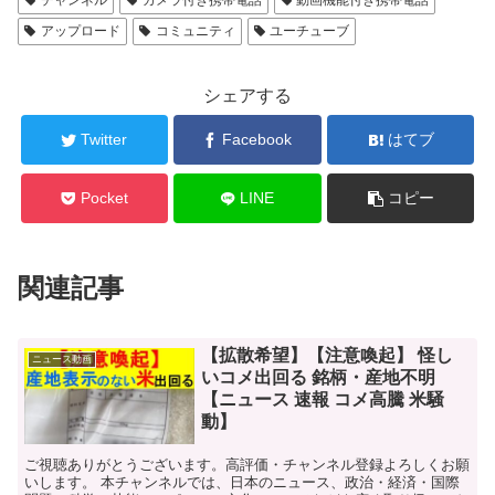
チャンネル
カメラ付き携帯電話
動画機能付き携帯電話
アップロード
コミュニティ
ユーチューブ
シェアする
Twitter
Facebook
はてブ
Pocket
LINE
コピー
関連記事
【拡散希望】【注意喚起】 怪し
ニュース動画
いコメ出回る 銘柄・産地不明
【ニュース 速報 コメ高騰 米騒
動】
ご視聴ありがとうございます。高評価・チャンネル登録よろしくお願
いします。 本チャンネルでは、日本のニュース、政治・経済・国際