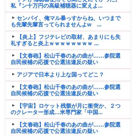
私『ン十万円の高級補聴器に変えよ...
センパイ、俺マル暴っすからね、いつまで
も先輩先輩言ってられませんよw ...
【炎上】フジテレビの取材、あまりにも失
礼すぎると炎上ｗｗｗｗｗｗｗｗ ...
【文春砲】松山千春のあの曲が……参院選
自民候補の応援で公選法違反の疑い
アジアで日本より上な国ってどこ？
【文春砲】松山千春のあの曲が……参院選
自民候補の応援で公選法違反の疑い
【宇宙】ロケット残骸が月に衝突か、２つ
のクレーター形成…米専門家「中国...
【文春砲】松山千春のあの曲が……参院選
自民候補の応援で公選法違反の疑い