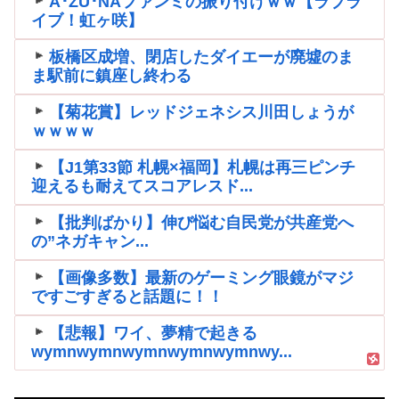
A･ZU･NAファンミの振り付けｗｗ【ラブラ
イブ！虹ヶ咲】
板橋区成増、閉店したダイエーが廃墟のま
ま駅前に鎮座し終わる
【菊花賞】レッドジェネシス川田しょうが
ｗｗｗｗ
【J1第33節 札幌×福岡】札幌は再三ピンチ
迎えるも耐えてスコアレスド...
【批判ばかり】伸び悩む自民党が共産党へ
の”ネガキャン...
【画像多数】最新のゲーミング眼鏡がマジ
ですごすぎると話題に！！
【悲報】ワイ、夢精で起きる
wymnwymnwymnwymnwymnwy...