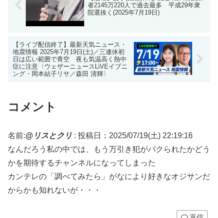
者2145万220人で過去最多 平成29年衆
院選抜く(2025年7月19日)
【ライブ配信終了】最新天気ニュース・
地震情報 2025年7月19日(土)／三連休初
日は広い範囲で青空 夜も気温高く熱中
症に注意〈ウェザーニュースLiVEイブニ
ング・岡本結子リサ／森田 清輝〉
コメント
名前:
@リスとクリ
:
投稿日：2025/07/19(土) 22:19:16
なんだろう私の中では、もう万引き犯がパクられたかどう
かを期待するチャンネルになってしまった
カンテレの「調べてみたら」がなにより好きなオジサンだ
からかも知れないが・・・
返信