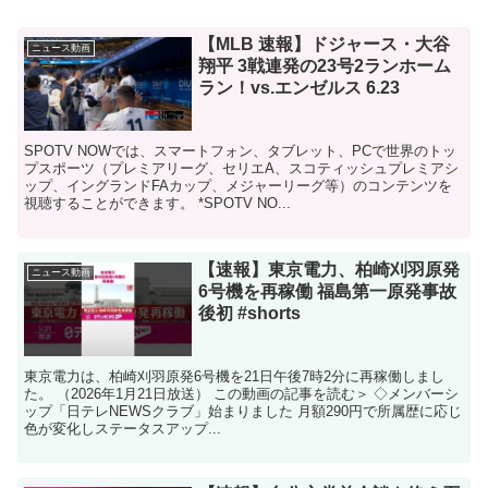
【MLB 速報】ドジャース・大谷
ニュース動画
翔平 3戦連発の23号2ランホーム
ラン！vs.エンゼルス 6.23
SPOTV NOWでは、スマートフォン、タブレット、PCで世界のトッ
プスポーツ（プレミアリーグ、セリエA、スコティッシュプレミアシ
ップ、イングランドFAカップ、メジャーリーグ等）のコンテンツを
視聴することができます。 *SPOTV NO...
【速報】東京電力、柏崎刈羽原発
ニュース動画
6号機を再稼働 福島第一原発事故
後初 #shorts
東京電力は、柏崎刈羽原発6号機を21日午後7時2分に再稼働しまし
た。 （2026年1月21日放送） この動画の記事を読む＞ ◇メンバーシ
ップ「日テレNEWSクラブ」始まりました 月額290円で所属歴に応じ
色が変化しステータスアップ...