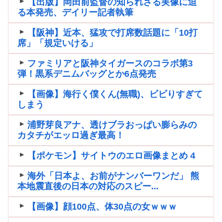
【出版】岡田前監督の知られざる実像に迫
る本発売、デイリー記者執筆
【阪神】近本、猛攻で打席数話題に「10打
席」「規定いける」
ファミリアと阪神タイガースのコラボ第3
弾！黒系デニムバッグとか6点発売
【画像】海行く僕くん(無職)、ビビりすぎて
しまう
浦野芽良アナ、透けブラおっぱい膨らみの
カタチがエッロ過ぎ最高！
【ポケモン】サイトウのエロ画像まとめ 4
海外「日本よ、お前がナンバーワンだ」 熊
本地震直後の日本の対応のスピー...
【画像】顔100点、体30点の女ｗｗｗ