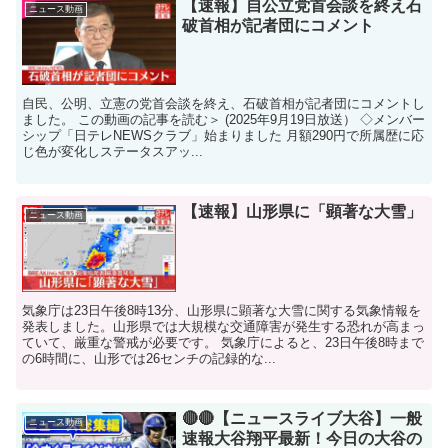
【速報】自公立党首会談を終え石
ニュース動画
破首相が記者団にコメント
自民、公明、立憲の党首会談を終え、石破首相が記者団にコメントし
ました。 この動画の記事を読む＞ (2025年9月19日放送） ◇メンバー
シップ「日テレNEWSクラブ」始まりました 月額290円で所属歴に応
じ色が変化しステータスアッ...
【速報】山形県に「顕著な大雪」
ニュース動画
気象庁は23日午後8時13分、山形県に顕著な大雪に関する気象情報を
発表しました。山形県では大規模な交通障害が発生する恐れが高まっ
ていて、厳重な警戒が必要です。 気象庁によると、23日午後8時まで
の6時間に、山形では26センチの記録的な...
🔴🔴【ニュースライブ大谷】一般
ニュース動画
速報大谷翔平最新！今日の大谷の