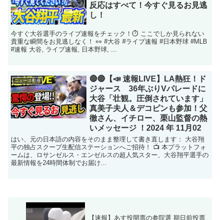
反応はすべて！今すぐ見るお見逃
し！
今すぐ大谷選手のライブ速報をチェック！⏱️ ここでしか見られない
貴重な瞬間をお見逃しなく！ 👀 #大谷 #ライブ速報 #日本野球 #MLB
#速報 大谷, ライブ速報, 日本野球, ...
🔴🔴【📣 速報LIVE】LA熱狂！ド
ニュース動画
ジャース 36年ぶりVパレードに
大谷「壮観。圧倒されています」
真美子夫人＆デコピンも参加！父
徹さん、イチロー、栗山監督の熱
いメッセージ ！2024 年 11月02
はい、元の日本語の内容をそのまま整理して書き直します： 大谷翔
平の独占スクープ生配信ステーションへご招待！ 📺 本プラットフォ
ームは、ロサンゼルス・エンゼルスの超人気スター、大谷翔平選手の
最新情報を24時間体制でお届け...
【速報】あす投開票の参院選 期日前投票