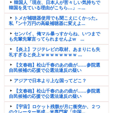
韓国人「現在、日本人が苦々しい気持ちで
韓国を見ている理由がこちら…」→...
トメが補聴器使用でも聞こえにくかった。
私『ン十万円の高級補聴器に変えよ...
センパイ、俺マル暴っすからね、いつまで
も先輩先輩言ってられませんよw ...
【炎上】フジテレビの取材、あまりにも失
礼すぎると炎上ｗｗｗｗｗｗｗｗ ...
【文春砲】松山千春のあの曲が……参院選
自民候補の応援で公選法違反の疑い
アジアで日本より上な国ってどこ？
【文春砲】松山千春のあの曲が……参院選
自民候補の応援で公選法違反の疑い
【宇宙】ロケット残骸が月に衝突か、２つ
のクレーター形成…米専門家「中国...