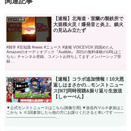
関連記事
【速報】北海道・室蘭の製鉄所で
ニュース動画
大規模火災！爆発音と炎上、鎮火
の見込み立たず
#雑学 #豆知識 #news #ニュース #速報 VOICEVOX:四国めたん
Amazonのオーディオブック『Audible』 30日の無料体験のURLはこ
ちら↓ チャンネル登録、コメントお待ちしてます メンバーシップ登
録 ...
【速報】コラボ追加情報！10大恩
ニュース動画
返しはまさかの…モンストニュー
ス[9/7]同時視聴&振り返り生放送
【しゃーぺん】
▼公式モンストニュースはこちら(画像引用) ▼放送内マルチ参加はこ
こから ↳ ※1回参加したら他の方にお譲りくださると幸いです --------
------------------------------------------...