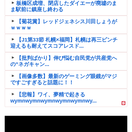
板橋区成増、閉店したダイエーが廃墟のま
ま駅前に鎮座し終わる
【菊花賞】レッドジェネシス川田しょうが
ｗｗｗｗ
【J1第33節 札幌×福岡】札幌は再三ピンチ
迎えるも耐えてスコアレスド...
【批判ばかり】伸び悩む自民党が共産党へ
の”ネガキャン...
【画像多数】最新のゲーミング眼鏡がマジ
ですごすぎると話題に！！
【悲報】ワイ、夢精で起きる
wymnwymnwymnwymnwymnwy...