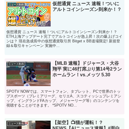
仮想通貨 ニュース 速報！ついに
ニュース動画
アルトコインシーズン到来か！？
仮想通貨 ニュース 速報！ついにアルトコインシーズン到来か！？
ETH上海アップデート完了でアルトコインが急上昇！次の爆上げコイ
ンは？ 現在急成長中の仮想通貨取引所 Bitget x BB道場限定! 新規登
録＆取引キャンペーン 実施中...
【MLB 速報】ドジャース・大谷
ニュース動画
翔平 実に46打席ぶり第14号2ラン
ホームラン！vs.メッツ 5.30
SPOTV NOWでは、スマートフォン、タブレット、PCで世界のトッ
プスポーツ（プレミアリーグ、セリエA、スコティッシュプレミアシ
ップ、イングランドFAカップ、メジャーリーグ等）のコンテンツを
視聴することができます。 *SPOTV NO...
【架空】📺猫が運転！？
ニュース動画
NEWS【AIニュース速報】#面白