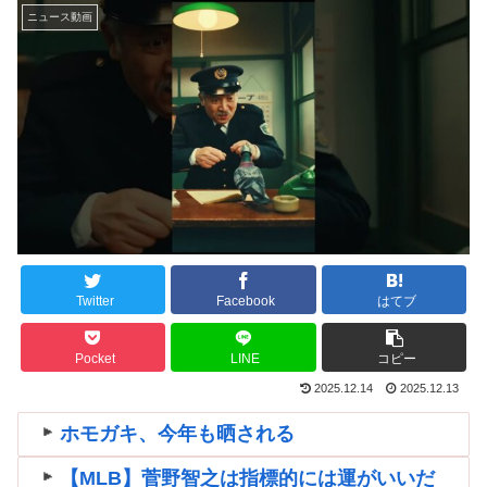
ニュース動画
Twitter
Facebook
はてブ
Pocket
LINE
コピー
2025.12.14
2025.12.13
ホモガキ、今年も晒される
【MLB】菅野智之は指標的には運がいいだ