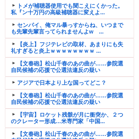
トメが補聴器使用でも聞こえにくかった。
私『ン十万円の高級補聴器に変えよ...
センパイ、俺マル暴っすからね、いつまで
も先輩先輩言ってられませんよw ...
【炎上】フジテレビの取材、あまりにも失
礼すぎると炎上ｗｗｗｗｗｗｗｗ ...
【文春砲】松山千春のあの曲が……参院選
自民候補の応援で公選法違反の疑い
アジアで日本より上な国ってどこ？
【文春砲】松山千春のあの曲が……参院選
自民候補の応援で公選法違反の疑い
【宇宙】ロケット残骸が月に衝突か、２つ
のクレーター形成…米専門家「中国...
【文春砲】松山千春のあの曲が……参院選