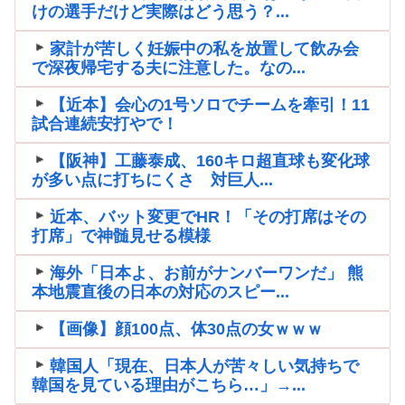
けの選手だけど実際はどう思う？...
家計が苦しく妊娠中の私を放置して飲み会
で深夜帰宅する夫に注意した。なの...
【近本】会心の1号ソロでチームを牽引！11
試合連続安打やで！
【阪神】工藤泰成、160キロ超直球も変化球
が多い点に打ちにくさ 対巨人...
近本、バット変更でHR！「その打席はその
打席」で神髄見せる模様
海外「日本よ、お前がナンバーワンだ」 熊
本地震直後の日本の対応のスピー...
【画像】顔100点、体30点の女ｗｗｗ
韓国人「現在、日本人が苦々しい気持ちで
韓国を見ている理由がこちら…」→...