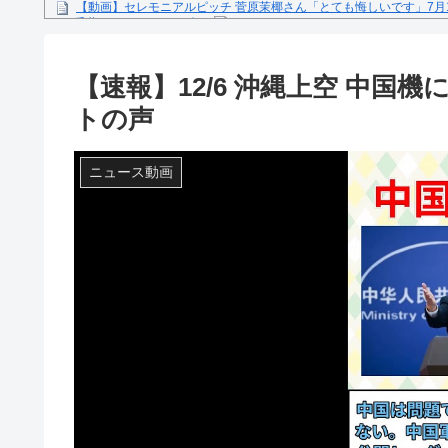
【動画】セレモニアルピッチ 菅原茉椰さん「とても悔しいです」7月
ス×千葉ロッテマリーンズ」
糖尿病になる原因、もしも糖尿病にかかってしまったら？
【文春砲】松山千春のあの曲が……参院選自民候補の応援で公選法違
【速報】12/6 沖縄上空 中国
Powered by livedoor 相互RSS
トの声
ニュース動画