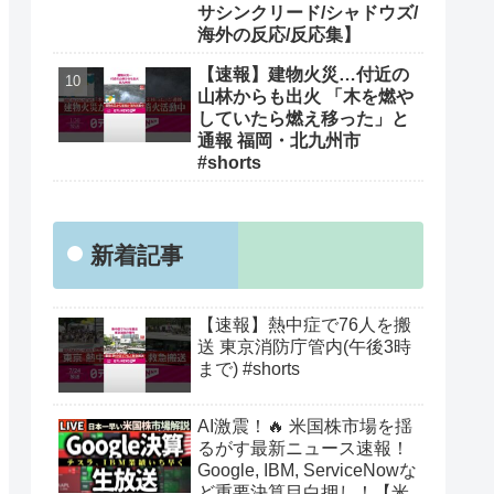
サシンクリード/シャドウズ/
海外の反応/反応集】
【速報】建物火災…付近の
山林からも出火 「木を燃や
していたら燃え移った」と
通報 福岡・北九州市
#shorts
新着記事
【速報】熱中症で76人を搬
送 東京消防庁管内(午後3時
まで) #shorts
AI激震！🔥 米国株市場を揺
るがす最新ニュース速報！
Google, IBM, ServiceNowな
ど重要決算目白押し！【米