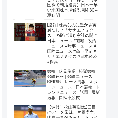
国株で朝活投資】日本一早
い米国株市場解説 朝4:30～
夏時間
[速報] 株高なのに豊かさ実
感なし？「サナエノミク
ス」の影に潜む家計の闇 #
日本ニュース #速報 #政治
ニュース #時事ニュース #
国際ニュース #高市早苗 #
サナエノミクス #日本経済
#株高
競輪 | 伏見俊昭 | 松阪競輪 |
競輪速報 | 競輪ニュース |
KEIRIN | レース情報 | スポ
ーツニュース | 日本競輪 | ト
レンドニュース | 話題 | 最新
速報 | 自転車競技
【速報】松山英樹は2日目
に67 久常涼、片岡尚之、
比嘉一貴が予選カットライ