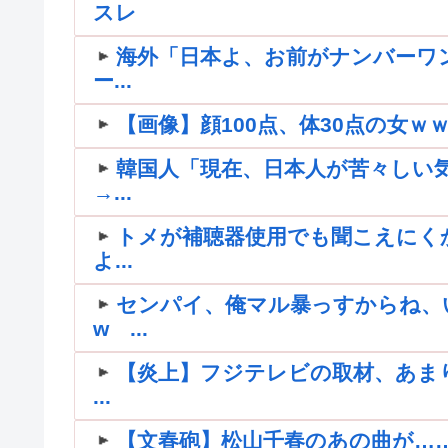
スレ
海外「日本よ、お前がナンバーワ
ー...
【画像】顔100点、体30点の女ｗ
韓国人「現在、日本人が苦々しい
→...
トメが補聴器使用でも聞こえにく
よ...
センパイ、俺マル暴っすからね、
w ...
【炎上】フジテレビの取材、あま
...
【文春砲】松山千春のあの曲が…