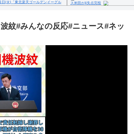
1日(火)「東北楽天ゴールデンイーグル
ス米田が4失点完投
Powered by livedoor 相互
反の疑い
機に波紋#みんなの反応#ニュース#ネッ