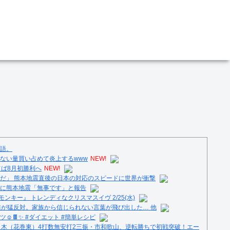
語。
ない量買い占めて炎上するwww
NEW!
てば8月初勝利へ
NEW!
だ」 熊本地震直後の日本の対応のスピードに世界が衝撃
に熊本地震「無事です」と報告
ンキー』 トレンディなクリスマスイヴ 2/25(水)
族が猛反対。家族から信じられない言葉が飛び出した… 他
️🍫✨ #ダイエット #簡単レシピ
々木（花巻東）4打数無安打2三振・市和歌山、逆転勝ちで初戦突破！エー