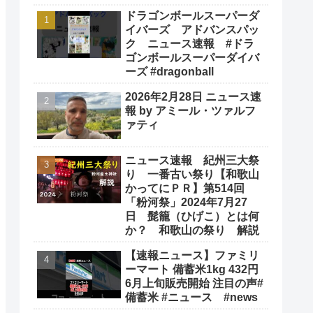
ドラゴンボールスーパーダ
イバーズ アドバンスパッ
ク ニュース速報 #ドラ
ゴンボールスーパーダイバ
ーズ #dragonball
2026年2月28日 ニュース速
報 by アミール・ツァルフ
ァティ
ニュース速報 紀州三大祭
り 一番古い祭り【和歌山
かってにＰＲ】第514回
「粉河祭」2024年7月27
日 髭籠（ひげこ）とは何
か？ 和歌山の祭り 解説
【速報ニュース】ファミリ
ーマート 備蓄米1kg 432円
6月上旬販売開始 注目の声#
備蓄米 #ニュース #news