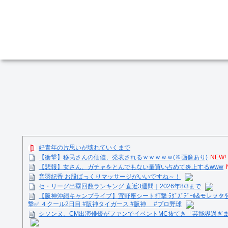
好青年の片思いが壊れていくまで
【衝撃】移民さんの価値、発表されるｗｗｗｗｗ(※画像あり)
NEW!
【悲報】女さん、ガチャをとんでもない量買い占めて炎上するwww
音羽紀香 お股ぱっくりマッサージがいいですね～！
セ・リーグ出塁回数ランキング 直近3週間｜2026年8/3まで
【阪神沖縄キャンプライブ】宜野座シート打撃 ﾗｸﾞｽﾞﾃﾞｰﾙ&モレッタ
撃✅ ４クール2日目 #阪神タイガース #阪神 #プロ野球
シソンヌ、CM出演俳優がファンでイベントMC抜てき「芸能界過ぎ