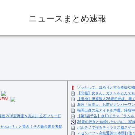
ニュースまとめ速報
ゾッとして、ほろりとする奇妙な物
【悲報】女さん、ガチャをとんでも
NEW!
【阪神】伊原陵人26歳初登板、勝
海外「日本よ、お前がナンバーワン
福岡出身の元アイドル声優、帰省中
登板 2/18宜野座＆具志川 立石フリー打
【第7話予告】水10ドラマ『ラムネモ
36歳の彼女と結婚したいのに、家
ませんか？」と驚き！その舞台裏を考察
パルテノで作るティラミス風スイーツ☺
＜センバツ＞高校通算56本塁打佐