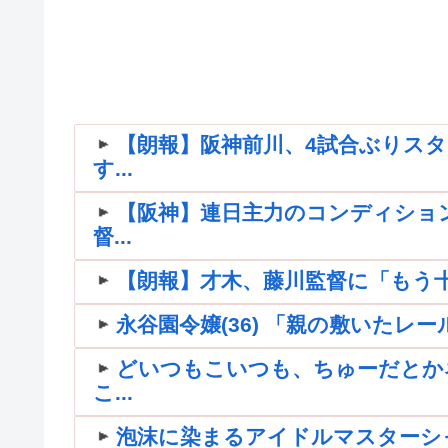
【朗報】阪神前川、4試合ぶりス
す...
【阪神】連日主力のコンディショ
督...
【朗報】才木、藤川監督に「もう
永谷園令嬢(36) 「親の敷いたレ
どいつもこいつも、ちゅーだとか
こ...
泡沫に染まるアイドルマスターシ