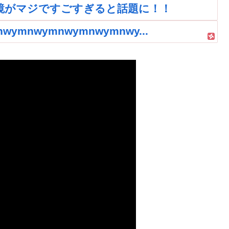
鏡がマジですごすぎると話題に！！
nwymnwymnwymnwy...