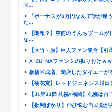
国...
「ボーナスが3万円なんて話が違う
た...
【朗報？】空前のうんちブームが
な...
【大竹・原】巨人ファン集合【引退】
A･ZU･NAファンミの振り付け
板橋区成増、閉店したダイエーが
【菊花賞】レッドジェネシス川田
【J1第33節 札幌×福岡】札幌は
【批判ばかり】伸び悩む自民党が共産