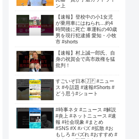
ン上
【速報】登校中の小1女児
が乗用車にはねられ…約4
時間後に死亡 車運転の40歳
男を現行犯逮捕 愛知・小牧
市 #shorts
【速報】村上誠一郎氏、自
身の祝賀会で高市政権を猛
批判！
すごいぞ日本🇯🇵 #ニュー
ス #今話題 #速報#Shorts #
どう思う#ショート
#時事ネタ #ニュース #解説
#炎上 #ネットニュース #速
報 #社会現象 #まとめ
#SNS #X #バズ #拡散 #お
もしろ #バズれ #おすすめ #