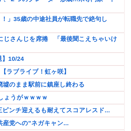
！」35歳の中途社員が転職先で絶句し
にじさんじを席捲 「最後聞こえちゃいけ
10/24
ｗｗ【ラブライブ！虹ヶ咲】
廃墟のまま駅前に鎮座し終わる
しょうがｗｗｗｗ
再三ピンチ迎えるも耐えてスコアレスド...
党への”ネガキャン...