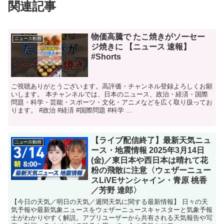
関連記事
物価高騰で たこ焼きがソーセー
ニュース動画
ジ焼きに 【ニュース 速報】
#Shorts
ご視聴ありがとうございます。高評価・チャンネル登録よろしくお願
いします。 本チャンネルでは、日本のニュース、政治・経済・国際
問題・科学・芸能・スポーツ・文化・アニメなどを広く取り扱ってお
ります。 #政治 #経済 #国際問題 #科学 ...
【ライブ配信終了】最新天気ニュ
ニュース動画
ース・地震情報 2025年3月14日
(金)／東日本や西日本は晴れて花
粉の飛散に注意〈ウェザーニュー
スLiVEサンシャイン・青原 桃香
／芳野 達郎〉
【今日の天気／明日の天気／週間天気に関する最新情報】 日々の天
気予報や最新気象ニュースをウェザーニュースキャスターと気象予報
士がわかりやすく解説。アプリユーザーから共有される天気報告や写