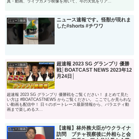
真・動画、ライブカメラ映像を用いて、今の天気をリア...
ニュース速報です。怪獣が現れま
ニュース動画
した#shorts #チワワ
超速報 2023 SG グランプリ 優勝
ニュース動画
戦│BOATCAST NEWS 2023年12
月24日│
超速報 2023 SG グランプリ 優勝戦をご覧ください！ まとめて見た
い方は #BOATCASTNEWS からご覧ください。 ここでしか見られな
い動画も配信中！ 日々のボートレース最新情報から、バラエティ動
画まで楽しめるス...
【速報】林外務大臣がウクライナ
ニュース動画
訪問 ブチャ視察後に外相らと会