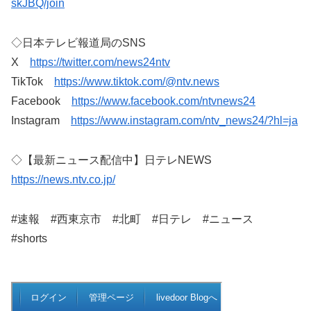
skJBQ/join
◇日本テレビ報道局のSNS
X
https://twitter.com/news24ntv
TikTok
https://www.tiktok.com/@ntv.news
Facebook
https://www.facebook.com/ntvnews24
Instagram
https://www.instagram.com/ntv_news24/?hl=ja
◇【最新ニュース配信中】日テレNEWS
https://news.ntv.co.jp/
#速報 #西東京市 #北町 #日テレ #ニュース
#shorts