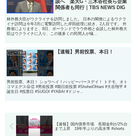
談へ 楽天G・三木谷社長ら企業
関係者も同行｜TBS NEWS DIG
林外務大臣がウクライナを訪問しました。 日本の閣僚によるウクラ
イナ訪問は今年3月に電撃訪問した岸田総理に続き、2人目です。 外
務省によりますと、8日、ポーランドでラウ外相と会談した林外務大
臣はウクライナに入り、この後多くの民間人が犠...
【速報】男前投票、本日！
ニュース動画
男前投票、本日！ ショウヘイ！ハッピーバースデイ！ トテモ、オト
コマエデス😛👏 #男前投票 #期日前投票 #ShoheiOhtani #大谷翔平 #
誕生日 #投票日 #SUGOI #YABAI #ドジャ...
【速報】国内債券市場 長期金利が2%台
まで上昇 19年半ぶりの高水準 #shorts