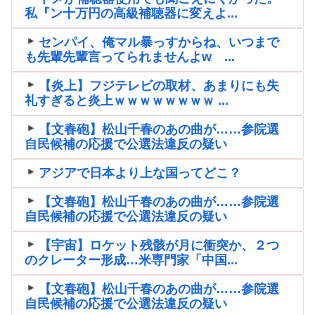
私『ン十万円の高級補聴器に変えよ...
センパイ、俺マル暴っすからね、いつまで
も先輩先輩言ってられませんよw ...
【炎上】フジテレビの取材、あまりにも失
礼すぎると炎上ｗｗｗｗｗｗｗｗ ...
【文春砲】松山千春のあの曲が……参院選
自民候補の応援で公選法違反の疑い
アジアで日本より上な国ってどこ？
【文春砲】松山千春のあの曲が……参院選
自民候補の応援で公選法違反の疑い
【宇宙】ロケット残骸が月に衝突か、２つ
のクレーター形成…米専門家「中国...
【文春砲】松山千春のあの曲が……参院選
自民候補の応援で公選法違反の疑い