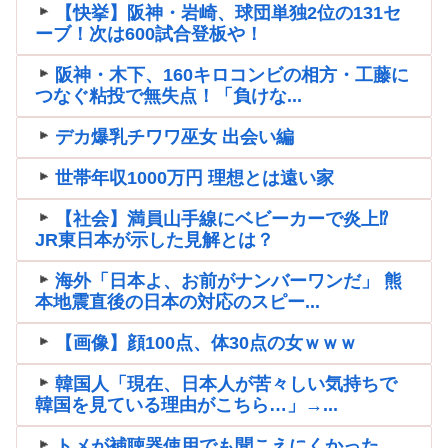
【快挙】阪神・岩崎、球団単独2位の131セ
ーブ！次は600試合登板や！
阪神・木下、160キロコンビの相方・工藤に
つなぐ粘投で無失点！「負けな...
デカ爆乳チワワ巫女 出会い編
世帯年収1000万円 理想とは遠い家
【社会】満員山手線にベビーカーで炎上⁉
JR東日本が示した見解とは？
海外「日本よ、お前がナンバーワンだ」 熊
本地震直後の日本の対応のスピー...
【画像】顔100点、体30点の女ｗｗｗ
韓国人「現在、日本人が苦々しい気持ちで
韓国を見ている理由がこちら…」→...
トメが補聴器使用でも聞こえにくかった。