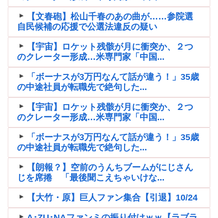
【文春砲】松山千春のあの曲が……参院選
自民候補の応援で公選法違反の疑い
【宇宙】ロケット残骸が月に衝突か、２つ
のクレーター形成…米専門家「中国...
「ボーナスが3万円なんて話が違う！」35歳
の中途社員が転職先で絶句した...
【宇宙】ロケット残骸が月に衝突か、２つ
のクレーター形成…米専門家「中国...
「ボーナスが3万円なんて話が違う！」35歳
の中途社員が転職先で絶句した...
【朗報？】空前のうんちブームがにじさん
じを席捲 「最後聞こえちゃいけな...
【大竹・原】巨人ファン集合【引退】10/24
A･ZU･NAファンミの振り付けｗｗ【ラブラ