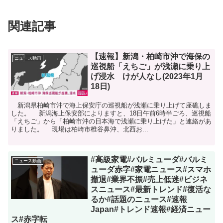
関連記事
【速報】新潟・柏崎市沖で海保の
ニュース動画
巡視船「えちご」が浅瀬に乗り上
げ浸水 けが人なし(2023年1月
18日)
新潟県柏崎市沖で海上保安庁の巡視船が浅瀬に乗り上げて座礁しま
した。 新潟海上保安部によりますと、18日午前6時半ごろ、巡視船
「えちご」から「柏崎市沖の日本海で浅瀬に乗り上げた」と連絡があ
りました。 現場は柏崎市椎谷鼻沖、北西お...
#高級家電#バルミューダ#バルミ
ニュース動画
ューダ赤字#家電ニュース#スマホ
撤退#業界不振#売上低迷#ビジネ
スニュース#最新トレンド#復活な
るか#話題のニュース#速報
Japan#トレンド速報#経済ニュー
ス#赤字転