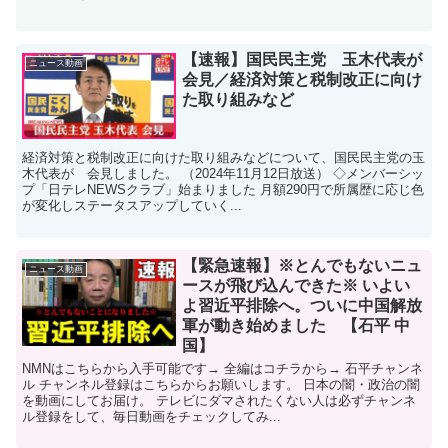
【速報】国民民主党 玉木代表が
ニュース動画
会見／経済対策と税制改正に向け
た取り組みなど
経済対策と税制改正に向けた取り組みなどについて、国民民主党の玉
木代表が 会見しました。 （2024年11月12日放送） ◇メンバーシッ
プ「日テレNEWSクラブ」始まりました 月額290円で所属歴に応じ色
が変化しステータスアップしていく...
【緊急速報】※とんでもないニュ
ニュース動画
ースが飛び込んできた※ いよい
よ習近平排除へ。ついに中国解放
軍が動き始めました 【石平 中
国】
NMNはこちらから入手可能です→ 全編はコチラから→ 石平チャンネ
ル チャンネル登録はこちらからお願いします。 日本の闇・政治の闇
を動画にしてお届け。 テレビにダマされたくない人は必ずチャンネ
ル登録をして、毎日動画をチェックしてみ...