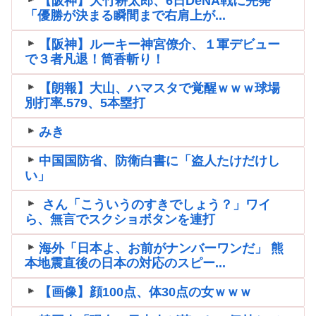
【阪神】大竹耕太郎、6日DeNA戦に先発
「優勝が決まる瞬間まで右肩上が...
【阪神】ルーキー神宮僚介、１軍デビュー
で３者凡退！筒香斬り！
【朗報】大山、ハマスタで覚醒ｗｗｗ球場
別打率.579、5本塁打
みき
中国国防省、防衛白書に「盗人たけだけし
い」
さん「こういうのすきでしょう？」ワイ
ら、無言でスクショボタンを連打
海外「日本よ、お前がナンバーワンだ」 熊
本地震直後の日本の対応のスピー...
【画像】顔100点、体30点の女ｗｗｗ