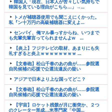
韓国人「現在、日本人が苦々しい気持ちで
韓国を見ている理由がこちら…」→...
トメが補聴器使用でも聞こえにくかった。
私『ン十万円の高級補聴器に変えよ...
センパイ、俺マル暴っすからね、いつまで
も先輩先輩言ってられませんよw ...
【炎上】フジテレビの取材、あまりにも失
礼すぎると炎上ｗｗｗｗｗｗｗｗ ...
【文春砲】松山千春のあの曲が……参院選
自民候補の応援で公選法違反の疑い
アジアで日本より上な国ってどこ？
【文春砲】松山千春のあの曲が……参院選
自民候補の応援で公選法違反の疑い
【宇宙】ロケット残骸が月に衝突か、２つ
のクレーター形成…米専門家「中国...