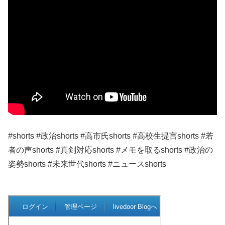
#shorts #政治shorts #高市氏shorts #高校生提言shorts #若
者の声shorts #真剣対応shorts #メモを取るshorts #政治の
姿勢shorts #未来世代shorts #ニュースshorts