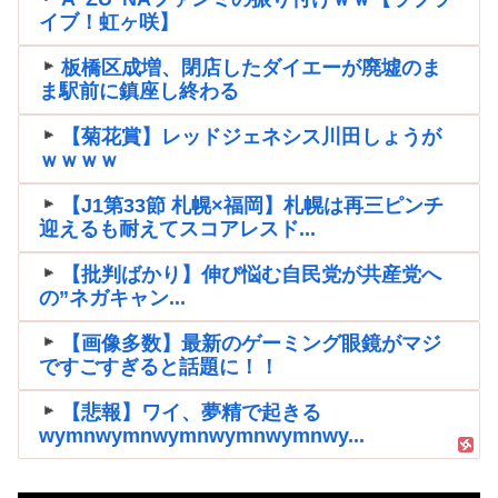
イブ！虹ヶ咲】
板橋区成増、閉店したダイエーが廃墟のま
ま駅前に鎮座し終わる
【菊花賞】レッドジェネシス川田しょうが
ｗｗｗｗ
【J1第33節 札幌×福岡】札幌は再三ピンチ
迎えるも耐えてスコアレスド...
【批判ばかり】伸び悩む自民党が共産党へ
の”ネガキャン...
【画像多数】最新のゲーミング眼鏡がマジ
ですごすぎると話題に！！
【悲報】ワイ、夢精で起きる
wymnwymnwymnwymnwymnwy...