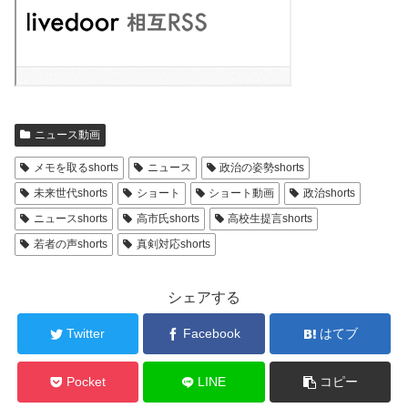
ニュース動画
メモを取るshorts
ニュース
政治の姿勢shorts
未来世代shorts
ショート
ショート動画
政治shorts
ニュースshorts
高市氏shorts
高校生提言shorts
若者の声shorts
真剣対応shorts
シェアする
Twitter
Facebook
はてブ
Pocket
LINE
コピー