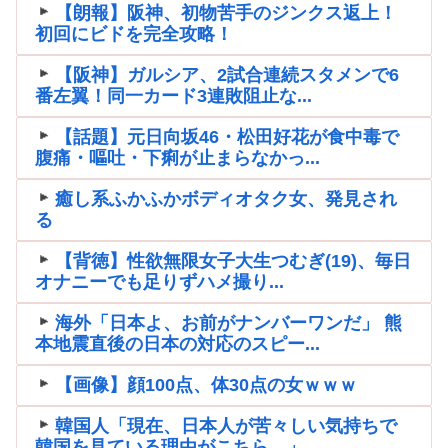
【朗報】阪神、初物苦手のジンクス返上！
初回にビドを完全攻略！
【阪神】ガルシア、2試合連続スタメンで6
番左翼！同一カード3連敗阻止な...
【話題】元日向坂46・松田好花が食中毒で
腹痛・嘔吐・下痢が止まらなかっ...
癒し系ふかふかボディオタク女、発見され
る
【背徳】性欲無限女子大生つむぎ(19)、毎日
オナニーでも足りずハメ撮り...
海外「日本よ、お前がナンバーワンだ」 熊
本地震直後の日本の対応のスピー...
【画像】顔100点、体30点の女ｗｗｗ
韓国人「現在、日本人が苦々しい気持ちで
韓国を見ている理由がこちら…」→...