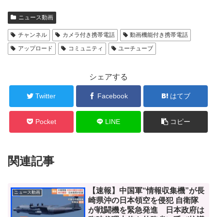
ニュース動画
チャンネル
カメラ付き携帯電話
動画機能付き携帯電話
アップロード
コミュニティ
ユーチューブ
シェアする
Twitter
Facebook
はてブ
Pocket
LINE
コピー
関連記事
【速報】中国軍“情報収集機”が長
ニュース動画
崎県沖の日本領空を侵犯 自衛隊
が戦闘機を緊急発進 日本政府は