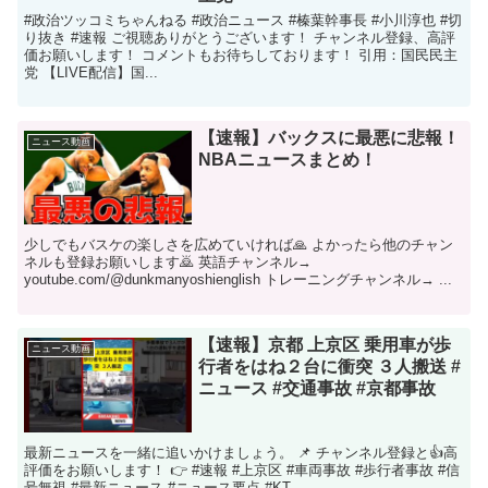
#政治ツッコミちゃんねる #政治ニュース #榛葉幹事長 #小川淳也 #切
り抜き #速報 ご視聴ありがとうございます！ チャンネル登録、高評
価お願いします！ コメントもお待ちしております！ 引用：国民民主
党 【LIVE配信】国...
【速報】バックスに最悪に悲報！
ニュース動画
NBAニュースまとめ！
少しでもバスケの楽しさを広めていければ🙏 よかったら他のチャン
ネルも登録お願いします🙇 英語チャンネル→
youtube.com/@dunkmanyoshienglish トレーニングチャンネル→ ...
【速報】京都 上京区 乗用車が歩
ニュース動画
行者をはね２台に衝突 ３人搬送 #
ニュース #交通事故 #京都事故
最新ニュースを一緒に追いかけましょう。 📌 チャンネル登録と👍高
評価をお願いします！ 👉 #速報 #上京区 #車両事故 #歩行者事故 #信
号無視 #最新ニュース #ニュース要点 #KT...