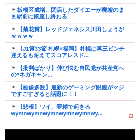
板橋区成増、閉店したダイエーが廃墟のま
ま駅前に鎮座し終わる
【菊花賞】レッドジェネシス川田しょうが
ｗｗｗｗ
【J1第33節 札幌×福岡】札幌は再三ピンチ
迎えるも耐えてスコアレスド...
【批判ばかり】伸び悩む自民党が共産党へ
の”ネガキャン...
【画像多数】最新のゲーミング眼鏡がマジ
ですごすぎると話題に！！
【悲報】ワイ、夢精で起きる
wymnwymnwymnwymnwymnwy...