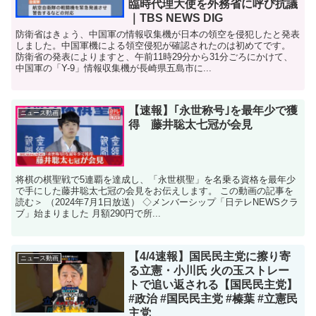
臨時代理大使を外務省に呼び抗議
｜TBS NEWS DIG
防衛省はきょう、中国軍の情報収集機が日本の領空を侵犯したと発表
しました。中国軍機による領空侵犯が確認されたのは初めてです。
防衛省の発表によりますと、午前11時29分から31分ごろにかけて、
中国軍の「Y-9」情報収集機が長崎県五島市に...
【速報】｢永世称号｣を最年少で獲
ニュース動画
得 藤井聡太七冠が会見
将棋の棋聖戦で5連覇を達成し、「永世棋聖」を名乗る資格を最年少
で手にした藤井聡太七冠の会見をお伝えします。 この動画の記事を
読む＞ （2024年7月1日放送） ◇メンバーシップ「日テレNEWSクラ
ブ」始まりました 月額290円で所...
【4/4速報】国民民主党に擦り寄
ニュース動画
る立憲・小川氏 火の玉ストレー
トで追い返される【国民民主党】
#政治 #国民民主党 #榛葉 #立憲民
主党