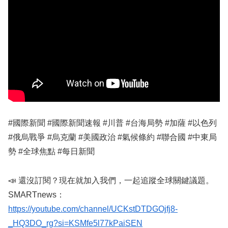
#國際新聞 #國際新聞速報 #川普 #台海局勢 #加薩 #以色列
#俄烏戰爭 #烏克蘭 #美國政治 #氣候條約 #聯合國 #中東局
勢 #全球焦點 #每日新聞
📣 還沒訂閱？現在就加入我們，一起追蹤全球關鍵議題。
SMARTnews：
https://youtube.com/channel/UCKstDTDGOjfj8-
_HQ3DO_rg?si=KSMfe5l77kPaiSEN