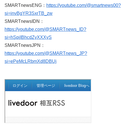
SMARTnewsENG：
https://youtube.com/@smartnews00?
si=invBgYR3SxrTB_zw
SMARTnewsIDN：
https://youtube.com/@SMARTnews_ID?
si=hSpjIBhcdZyXXXyS
SMARTnewsJPN：
https://youtube.com/@SMARTnews_JP?
si=ePeMcLRbmXd8DBUj