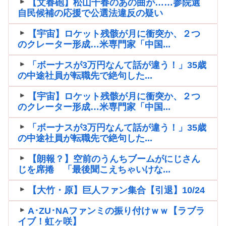
【文春砲】松山千春のあの曲が……参院選
自民候補の応援で公選法違反の疑い
【宇宙】ロケット残骸が月に衝突か、２つ
のクレーター形成…米専門家「中国...
「ボーナスが3万円なんて話が違う！」35歳
の中途社員が転職先で絶句した...
【宇宙】ロケット残骸が月に衝突か、２つ
のクレーター形成…米専門家「中国...
「ボーナスが3万円なんて話が違う！」35歳
の中途社員が転職先で絶句した...
【朗報？】空前のうんちブームがにじさん
じを席捲 「最後聞こえちゃいけな...
【大竹・原】巨人ファン集合【引退】10/24
A･ZU･NAファンミの振り付けｗｗ【ラブラ
イブ！虹ヶ咲】