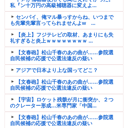
私『ン十万円の高級補聴器に変えよ...
センパイ、俺マル暴っすからね、いつまで
も先輩先輩言ってられませんよw ...
【炎上】フジテレビの取材、あまりにも失
礼すぎると炎上ｗｗｗｗｗｗｗｗ ...
【文春砲】松山千春のあの曲が……参院選
自民候補の応援で公選法違反の疑い
アジアで日本より上な国ってどこ？
【文春砲】松山千春のあの曲が……参院選
自民候補の応援で公選法違反の疑い
【宇宙】ロケット残骸が月に衝突か、２つ
のクレーター形成…米専門家「中国...
【文春砲】松山千春のあの曲が……参院選
自民候補の応援で公選法違反の疑い