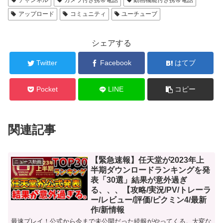
チャンネル
カメラ付き携帯電話
動画機能付き携帯電話
アップロード
コミュニティ
ユーチューブ
シェアする
Twitter
Facebook
はてブ
Pocket
LINE
コピー
関連記事
【緊急速報】任天堂が2023年上
ニュース動画
半期ダウンロードランキングを発
表「30選」結果が意外過ぎ
る、、、【攻略/実況/PV/トレーラ
ー/レビュー/評価/ピクミン4/最新
作/新情報
最速プレイ！公式から今まで未公開だった続報がやってくる。大変な