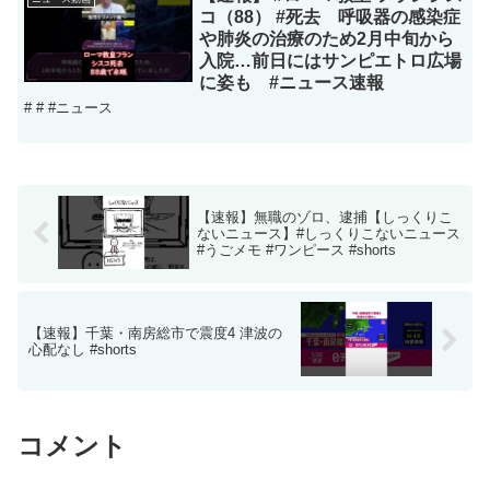
コ（88） #死去 呼吸器の感染症
や肺炎の治療のため2月中旬から
入院…前日にはサンピエトロ広場
に姿も #ニュース速報
# # #ニュース
【速報】無職のゾロ、逮捕【しっくりこ
ないニュース】#しっくりこないニュース
#うごメモ #ワンピース #shorts
【速報】千葉・南房総市で震度4 津波の
心配なし #shorts
コメント