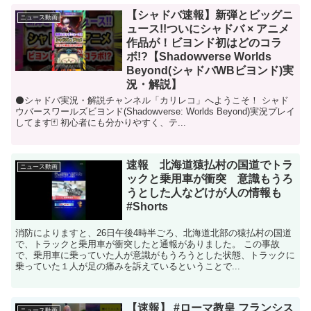
【シャドバ速報】新弾とビッグニ
ニュース動画
ュース!!ついにシャドバ × アニメ
作品が！ビヨンド初はどのコラ
ボ!?【Shadowverse Worlds
Beyond(シャドバWBビヨンド)実
況・解説】
⚫️シャドバ実況・解説チャンネル「カリレコ」へようこそ！ シャド
ウバースワールズビヨンド(Shadowverse: Worlds Beyond)実況プレイ
してます🃏 初心者にも分かりやすく、テ...
速報 北海道猿払村の国道でトラ
ニュース動画
ックと乗用車が衝突 意識もうろ
うとした人などけが人の情報も
#Shorts
消防によりますと、26日午後4時半ごろ、北海道北部の猿払村の国道
で、トラックと乗用車が衝突したと通報がありました。 この事故
で、乗用車に乗っていた人が意識がもうろうとした状態、トラックに
乗っていた１人が足の痛みを訴えているということで...
【速報】 #ローマ教皇 フランシス
ニュース動画