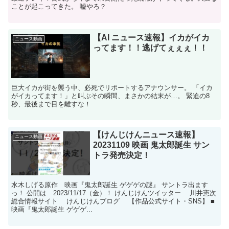
ことが起こってきた。 嘘やろ？
【AI ニュース速報】イカがイカ
ニュース動画
ってます！！逃げてぇぇぇ！！
巨大イカが街を襲う中、必死でリポートするアナウンサー。 「イカ
がイカってます！」と叫ぶその瞬間、まさかの結末が…。 緊迫の8
秒、最後まで目を離すな！
【けんじけんニュース速報】
ニュース動画
20231109 映画 鬼太郎誕生 サン
トラ発売決定！
水木しげる原作 映画『鬼太郎誕生 ゲゲゲの謎』 サントラ出ます
っ！ 公開は 2023/11/17（金）！ けんじけんツイッター 川井憲次
総合情報サイト けんじけんブログ 【作品公式サイト・SNS】 ■
映画『鬼太郎誕生 ゲゲゲ...