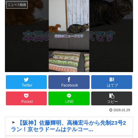
ニュース動画
Twitter
Facebook
はてブ
Pocket
LINE
コピー
2026.01.29
【阪神】佐藤輝明、高橋宏斗から先制23号2
ラン！京セラドームはテルコー...