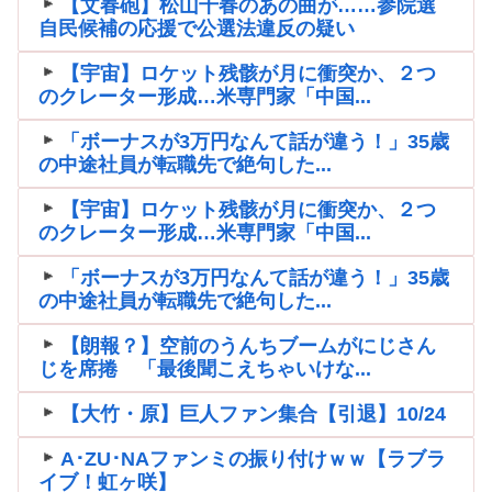
【文春砲】松山千春のあの曲が……参院選
自民候補の応援で公選法違反の疑い
【宇宙】ロケット残骸が月に衝突か、２つ
のクレーター形成…米専門家「中国...
「ボーナスが3万円なんて話が違う！」35歳
の中途社員が転職先で絶句した...
【宇宙】ロケット残骸が月に衝突か、２つ
のクレーター形成…米専門家「中国...
「ボーナスが3万円なんて話が違う！」35歳
の中途社員が転職先で絶句した...
【朗報？】空前のうんちブームがにじさん
じを席捲 「最後聞こえちゃいけな...
【大竹・原】巨人ファン集合【引退】10/24
A･ZU･NAファンミの振り付けｗｗ【ラブラ
イブ！虹ヶ咲】