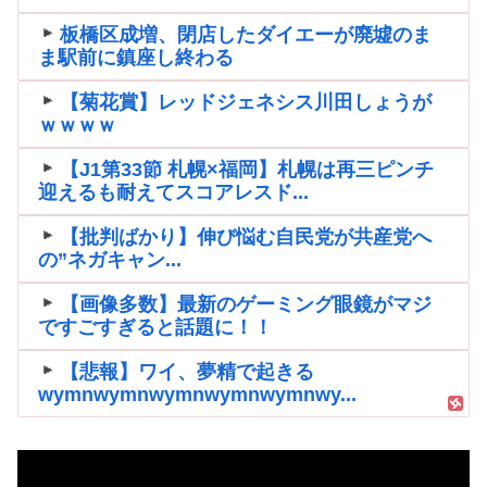
板橋区成増、閉店したダイエーが廃墟のま
ま駅前に鎮座し終わる
【菊花賞】レッドジェネシス川田しょうが
ｗｗｗｗ
【J1第33節 札幌×福岡】札幌は再三ピンチ
迎えるも耐えてスコアレスド...
【批判ばかり】伸び悩む自民党が共産党へ
の”ネガキャン...
【画像多数】最新のゲーミング眼鏡がマジ
ですごすぎると話題に！！
【悲報】ワイ、夢精で起きる
wymnwymnwymnwymnwymnwy...