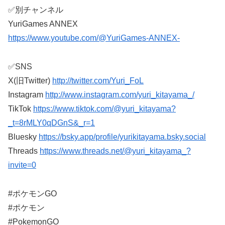
✅別チャンネル
YuriGames ANNEX
https://www.youtube.com/@YuriGames-ANNEX-
✅SNS
X(旧Twitter)
http://twitter.com/Yuri_FoL
Instagram
http://www.instagram.com/yuri_kitayama_/
TikTok
https://www.tiktok.com/@yuri_kitayama?
_t=8rMLY0qDGnS&_r=1
Bluesky
https://bsky.app/profile/yurikitayama.bsky.social
Threads
https://www.threads.net/@yuri_kitayama_?
invite=0
#ポケモンGO
#ポケモン
#PokemonGO