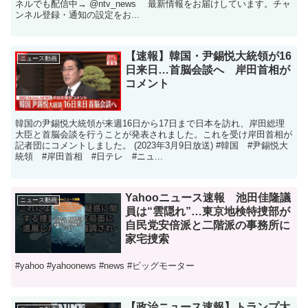
ネルでも配信中→ @ntv_news 最新情報をお届けしています。チャ
ンネル登録・通知の設定をお...
【速報】韓国・尹錫悦大統領が16
ニュース動画
日来日…首脳会談へ 岸田首相が
コメント
韓国の尹錫悦大統領が来週16日から17日まで日本を訪れ、岸田総理
大臣と首脳会談を行うことが発表されました。これを受け岸田首相が
記者団にコメントしました。 (2023年3月9日放送) #韓国 #尹錫悦大
統領 #岸田首相 #日テレ #ニュ...
Yahooニュース速報 池田佳隆議
ニュース動画
員は“雲隠れ”…東京地検特捜部が
自民党安倍派と二階派の事務所に
家宅捜索
#yahoo #yahoonews #news #ビッグモーター
【政治ニュース速報】トランプ大