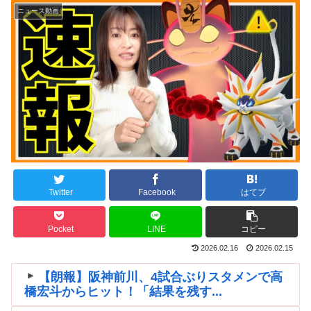
ニュース動画
Twitter
Facebook
はてブ
Pocket
LINE
コピー
2026.02.16
2026.02.15
【朗報】阪神前川、4試合ぶりスタメンで高
橋宏斗からヒット！「結果を残す...