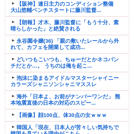
【阪神】連日主力のコンディション整備
大山悠輔ベンチスタートに藤川監督...
【朗報】才木、藤川監督に「もう十分、素
晴らしかった」と絶賛される
永谷園令嬢(36) 「親の敷いたレールから外
れて、カフェを開業して成功...
どいつもこいつも、ちゅーだとかネコパン
チだとか…。 うちのは俺を起こ...
泡沫に染まるアイドルマスターシャイニー
カラーズシャニソンシャニマススレ
海外「日本よ、お前がナンバーワンだ」 熊
本地震直後の日本の対応のスピー...
【画像】顔100点、体30点の女ｗｗｗ
韓国人「現在、日本人が苦々しい気持ちで
韓国を見ている理由がこちら…」→...