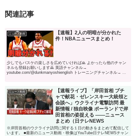
関連記事
【速報】2人の明暗が分かれた
ニュース動画
件！NBAニュースまとめ！
少しでもバスケの楽しさを広めていければ🙏 よかったら他のチャン
ネルも登録お願いします🙇 英語チャンネル→
youtube.com/@dunkmanyoshienglish トレーニングチャンネル→ ...
【速報ライブ】「岸田首相 ブチ
ニュース動画
ャで献花・ゼレンスキー大統領と
会談へ」ウクライナ電撃訪問 最
新情報 / 独自映像 ポーランドで岸
田首相の姿捉える ――ニュース
まとめ（日テレNEWS
※岸田首相のウクライナ訪問に関する１日の動きをまとめて配信して
います。 ■最新のニュース動画・映像はYouTube日テレNEWSチャン