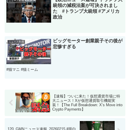
ニュース動画
統領の減税法案が可決されまし
た #トランプ大統領 #アメリカ
政治
ビッグモーター創業親子その後が
ニュース動画
悲惨すぎる
#猫マニ #猫ミーム
【速報】ついに来た！仮想通貨市場に特
大ニュース！Xが仮想通貨取引機能実
装！【The Full Breakdown: X’s Move into
Crypto Payments】
120_GMNニュース速報_20260215 #面白