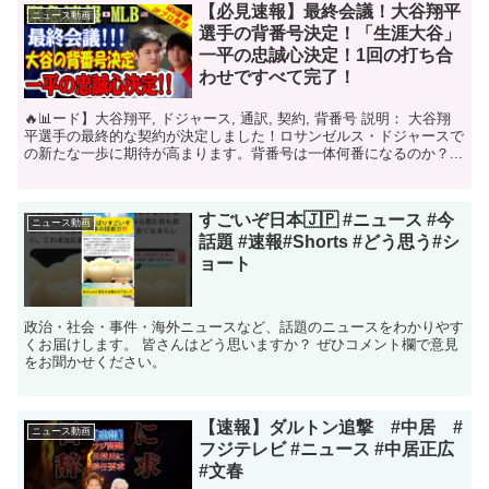
【必見速報】最終会議！大谷翔平
ニュース動画
選手の背番号決定！「生涯大谷」
一平の忠誠心決定！1回の打ち合
わせですべて完了！
​🔥📊​​ード】大谷翔平, ドジャース, 通訳, 契約, 背番号 説明： 大谷翔
平選手の最終的な契約が決定しました！ロサンゼルス・ドジャースで
の新たな一歩に期待が高まります。背番号は一体何番になるのか？...
すごいぞ日本🇯🇵 #ニュース #今
ニュース動画
話題 #速報#Shorts #どう思う#シ
ョート
政治・社会・事件・海外ニュースなど、話題のニュースをわかりやす
くお届けします。 皆さんはどう思いますか？ ぜひコメント欄で意見
をお聞かせください。
【速報】ダルトン追撃 #中居 #
ニュース動画
フジテレビ #ニュース #中居正広
#文春