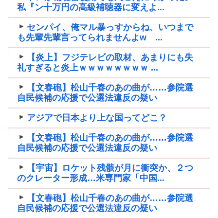
私『ン十万円の高級補聴器に変えよ...
センパイ、俺マル暴っすからね、いつまで
も先輩先輩言ってられませんよw ...
【炎上】フジテレビの取材、あまりにも失
礼すぎると炎上ｗｗｗｗｗｗｗｗ ...
【文春砲】松山千春のあの曲が……参院選
自民候補の応援で公選法違反の疑い
アジアで日本より上な国ってどこ？
【文春砲】松山千春のあの曲が……参院選
自民候補の応援で公選法違反の疑い
【宇宙】ロケット残骸が月に衝突か、２つ
のクレーター形成…米専門家「中国...
【文春砲】松山千春のあの曲が……参院選
自民候補の応援で公選法違反の疑い