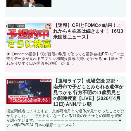
【速報】CPIとFOMCの結果！こ
ニュース動画
れからも株高は続きます！【6/13
米国株ニュース】
★【moomoo証券】僕が普段の取引で使ってる証券会社(PR) 👉" ✅空
売りデータが見れるアプリ ✅機関投資家の買いがわかる ★【動画で
わかりやすく口座開設を説明】 👉 &...
【速報ライブ】現場空撮 京都・
ニュース動画
南丹市で子どもとみられる遺体が
見つかる 行方不明の11歳男児と
の関連捜査【LIVE】(2026年4月
13日) ANN/テレ朝
捜査関係者によりますと、京都府南丹市で遺体が見つかったことが分
かりました。 行方不明になっている11歳の男の子との関連を警察
が調べています。 ーーーーーーーーーーーーーーーーーーーーー ■
テレ朝NEWS24 日本の最新ニュースを2...