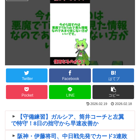
Twitter
Facebook
はてブ
Pocket
LINE
コピー
2026.02.19
2026.02.18
【守備練習】ガルシア、筒井コーチと左翼
で特守！8日の拙守から早速改善か
阪神・伊藤将司、中日戦先発でカード3連敗