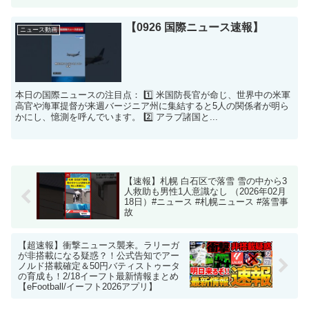
【0926 国際ニュース速報】
ニュース動画
本日の国際ニュースの注目点： 1️⃣ 米国防長官が命じ、世界中の米軍
高官や海軍提督が来週バージニア州に集結すると5人の関係者が明ら
かにし、憶測を呼んでいます。 2️⃣ アラブ諸国と...
【速報】札幌 白石区で落雪 雪の中から3
人救助も男性1人意識なし （2026年02月
18日）#ニュース #札幌ニュース #落雪事
故
【超速報】衝撃ニュース襲来。ラリーガ
が非搭載になる疑惑？！公式告知でアー
ノルド搭載確定＆50円バティストゥータ
の育成も！2/18イーフト最新情報まとめ
【eFootball/イーフト2026アプリ】