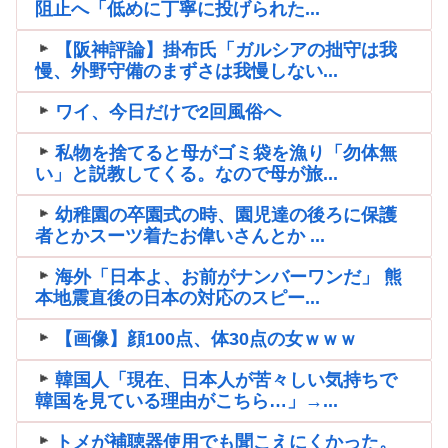
阻止へ「低めに丁寧に投げられた...
【阪神評論】掛布氏「ガルシアの拙守は我
慢、外野守備のまずさは我慢しない...
ワイ、今日だけで2回風俗へ
私物を捨てると母がゴミ袋を漁り「勿体無
い」と説教してくる。なので母が旅...
幼稚園の卒園式の時、園児達の後ろに保護
者とかスーツ着たお偉いさんとか ...
海外「日本よ、お前がナンバーワンだ」 熊
本地震直後の日本の対応のスピー...
【画像】顔100点、体30点の女ｗｗｗ
韓国人「現在、日本人が苦々しい気持ちで
韓国を見ている理由がこちら…」→...
トメが補聴器使用でも聞こえにくかった。