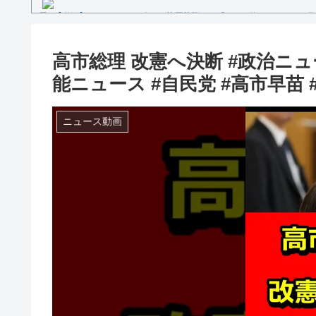
【動画】セレモニアルピッチ 菅原茉椰さん「とても悔しいです」7月
ス×千葉ロッテマリーンズ」
糖尿病になる原因、もしも糖尿病にかかってしまったら？
【文春砲】松山千春のあの曲が……参院選自民候補の応援で公選法違
高市総理 改憲へ決断 #政治ニュ
Powered by livedoor 相互RSS
能ニュース #自民党 #高市早苗 #
ニュース動画