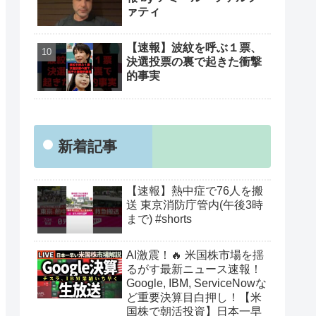
ァティ
【速報】波紋を呼ぶ１票、
決選投票の裏で起きた衝撃
的事実
新着記事
【速報】熱中症で76人を搬
送 東京消防庁管内(午後3時
まで) #shorts
AI激震！🔥 米国株市場を揺
るがす最新ニュース速報！
Google, IBM, ServiceNowな
ど重要決算目白押し！【米
国株で朝活投資】日本一早