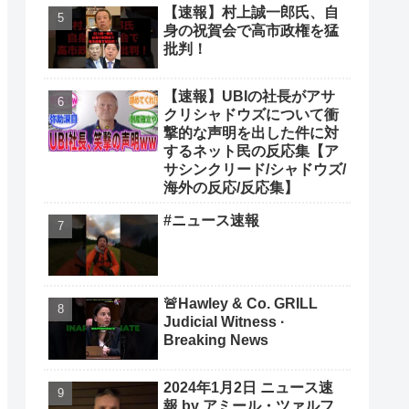
【速報】村上誠一郎氏、自
身の祝賀会で高市政権を猛
批判！
【速報】UBIの社長がアサ
クリシャドウズについて衝
撃的な声明を出した件に対
するネット民の反応集【ア
サシンクリード/シャドウズ/
海外の反応/反応集】
#ニュース速報
🚨Hawley & Co. GRILL
Judicial Witness ·
Breaking News
2024年1月2日 ニュース速
報 by アミール・ツァルフ