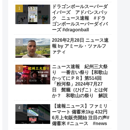
ドラゴンボールスーパーダ
イバーズ アドバンスパッ
ク ニュース速報 #ドラ
ゴンボールスーパーダイバ
ーズ #dragonball
2026年2月28日 ニュース速
報 by アミール・ツァルフ
ァティ
ニュース速報 紀州三大祭
り 一番古い祭り【和歌山
かってにＰＲ】第514回
「粉河祭」2024年7月27
日 髭籠（ひげこ）とは何
か？ 和歌山の祭り 解説
【速報ニュース】ファミリ
ーマート 備蓄米1kg 432円
6月上旬販売開始 注目の声#
備蓄米 #ニュース #news