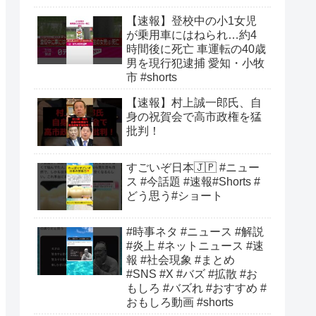
【速報】登校中の小1女児
が乗用車にはねられ…約4
時間後に死亡 車運転の40歳
男を現行犯逮捕 愛知・小牧
市 #shorts
【速報】村上誠一郎氏、自
身の祝賀会で高市政権を猛
批判！
すごいぞ日本🇯🇵 #ニュー
ス #今話題 #速報#Shorts #
どう思う#ショート
#時事ネタ #ニュース #解説
#炎上 #ネットニュース #速
報 #社会現象 #まとめ
#SNS #X #バズ #拡散 #お
もしろ #バズれ #おすすめ #
おもしろ動画 #shorts