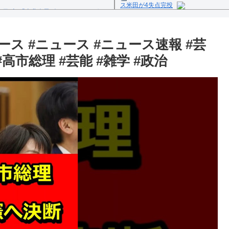
ス米田が4失点完投
1日(火)「東北楽天ゴールデンイーグル
Powered by livedoor 相互
反の疑い
ース #ニュース #ニュース速報 #芸
高市総理 #芸能 #雑学 #政治