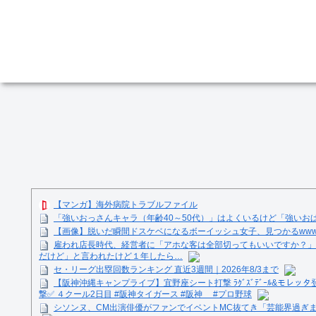
【マンガ】海外病院トラブルファイル
「強いおっさんキャラ（年齢40～50代）」はよくいるけど「強いお
【画像】脱いだ瞬間ドスケベになるボーイッシュ女子、見つかるww
雇われ店長時代、経営者に「アホな客は全部切ってもいいですか？」
だけど」と言われたけど１年したら…
セ・リーグ出塁回数ランキング 直近3週間｜2026年8/3まで
【阪神沖縄キャンプライブ】宜野座シート打撃 ﾗｸﾞｽﾞﾃﾞｰﾙ&モレッタ
撃✅ ４クール2日目 #阪神タイガース #阪神 #プロ野球
シソンヌ、CM出演俳優がファンでイベントMC抜てき「芸能界過ぎ