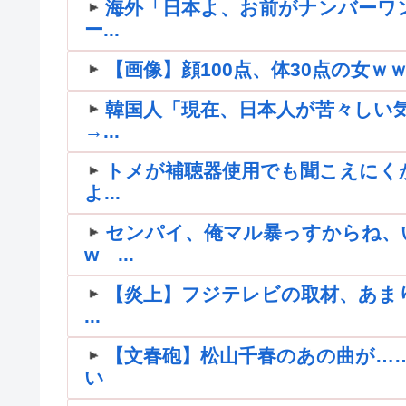
海外「日本よ、お前がナンバーワ
ー...
【画像】顔100点、体30点の女ｗ
韓国人「現在、日本人が苦々しい
→...
トメが補聴器使用でも聞こえにく
よ...
センパイ、俺マル暴っすからね、
w ...
【炎上】フジテレビの取材、あま
...
【文春砲】松山千春のあの曲が…
い