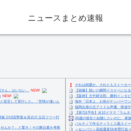
ニュースまとめ速報
それは純愛か、それともストーカー
ばさん」はいない…
NEW!
【画像】脱いだ瞬間ドスケベになる
w
NEW!
【阪神】大竹耕太郎、勝利インタビ
と宣言して実行した。「苦情が凄いん
海外「日本よ、お前がナンバーワン
福岡出身の元アイドル声優、帰省中
【第7話予告】水10ドラマ『ラムネモ
登板 2/18宜野座＆具志川 立石フリー打
36歳の彼女と結婚したいのに、家
パルテノで作るティラミス風スイーツ☺
ませんか？」と驚き！その舞台裏を考察
＜センバツ＞高校通算56本塁打佐