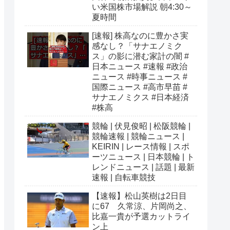
い米国株市場解説 朝4:30～
夏時間
[速報] 株高なのに豊かさ実
感なし？「サナエノミク
ス」の影に潜む家計の闇 #
日本ニュース #速報 #政治
ニュース #時事ニュース #
国際ニュース #高市早苗 #
サナエノミクス #日本経済
#株高
競輪 | 伏見俊昭 | 松阪競輪 |
競輪速報 | 競輪ニュース |
KEIRIN | レース情報 | スポ
ーツニュース | 日本競輪 | ト
レンドニュース | 話題 | 最新
速報 | 自転車競技
【速報】松山英樹は2日目
に67 久常涼、片岡尚之、
比嘉一貴が予選カットライ
ン上