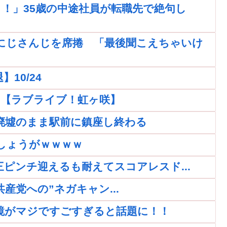
！」35歳の中途社員が転職先で絶句し
にじさんじを席捲 「最後聞こえちゃいけ
10/24
ｗｗ【ラブライブ！虹ヶ咲】
廃墟のまま駅前に鎮座し終わる
しょうがｗｗｗｗ
再三ピンチ迎えるも耐えてスコアレスド...
党への”ネガキャン...
鏡がマジですごすぎると話題に！！