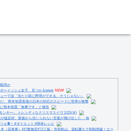
疑惑か
ボーイッシュ女子、見つかるwww
NEW!
ューで涙「当たり前に野球ができる、そうじゃない」
だ」 熊本地震直後の日本の対応のスピードに世界が衝撃
に熊本地震「無事です」と報告
ンキー』 トレンディなクリスマスイヴ 2/25(水)
族が猛反対。家族から信じられない言葉が飛び出した… 他
️🍫✨ #ダイエット #簡単レシピ
々木（花巻東）4打数無安打2三振・市和歌山、逆転勝ちで初戦突破！エー