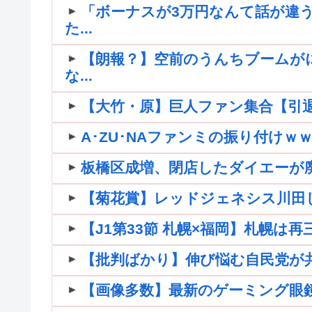
「ボーナスが3万円なんて話が違う
た...
【朗報？】空前のうんちブームが
な...
【大竹・原】巨人ファン集合【引退】
A･ZU･NAファンミの振り付け
板橋区成増、閉店したダイエーが
【菊花賞】レッドジェネシス川田
【J1第33節 札幌×福岡】札幌は
【批判ばかり】伸び悩む自民党が共産
【画像多数】最新のゲーミング眼