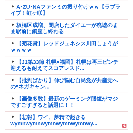
A･ZU･NAファンミの振り付けｗｗ【ラブラ
イブ！虹ヶ咲】
板橋区成増、閉店したダイエーが廃墟のま
ま駅前に鎮座し終わる
【菊花賞】レッドジェネシス川田しょうが
ｗｗｗｗ
【J1第33節 札幌×福岡】札幌は再三ピンチ
迎えるも耐えてスコアレスド...
【批判ばかり】伸び悩む自民党が共産党へ
の”ネガキャン...
【画像多数】最新のゲーミング眼鏡がマジ
ですごすぎると話題に！！
【悲報】ワイ、夢精で起きる
wymnwymnwymnwymnwymnwy...