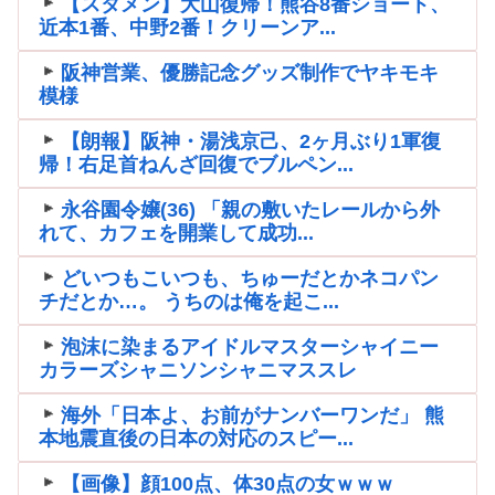
【スタメン】大山復帰！熊谷8番ショート、
近本1番、中野2番！クリーンア...
阪神営業、優勝記念グッズ制作でヤキモキ
模様
【朗報】阪神・湯浅京己、2ヶ月ぶり1軍復
帰！右足首ねんざ回復でブルペン...
永谷園令嬢(36) 「親の敷いたレールから外
れて、カフェを開業して成功...
どいつもこいつも、ちゅーだとかネコパン
チだとか…。 うちのは俺を起こ...
泡沫に染まるアイドルマスターシャイニー
カラーズシャニソンシャニマススレ
海外「日本よ、お前がナンバーワンだ」 熊
本地震直後の日本の対応のスピー...
【画像】顔100点、体30点の女ｗｗｗ