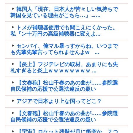
韓国人「現在、日本人が苦々しい気持ちで
韓国を見ている理由がこちら…」→...
トメが補聴器使用でも聞こえにくかった。
私『ン十万円の高級補聴器に変えよ...
センパイ、俺マル暴っすからね、いつまで
も先輩先輩言ってられませんよw ...
【炎上】フジテレビの取材、あまりにも失
礼すぎると炎上ｗｗｗｗｗｗｗｗ ...
【文春砲】松山千春のあの曲が……参院選
自民候補の応援で公選法違反の疑い
アジアで日本より上な国ってどこ？
【文春砲】松山千春のあの曲が……参院選
自民候補の応援で公選法違反の疑い
【宇宙】ロケット残骸が月に衝突か、２つ