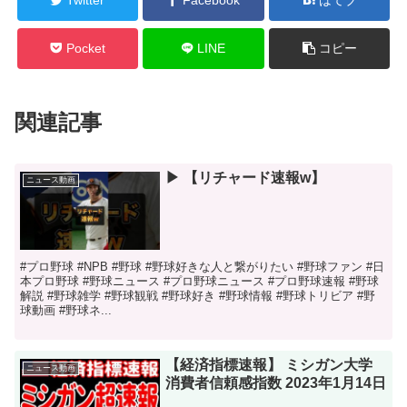
Pocket
LINE
コピー
関連記事
▶︎ 【リチャード速報w】
ニュース動画
#プロ野球 #NPB #野球 #野球好きな人と繋がりたい #野球ファン #日
本プロ野球 #野球ニュース #プロ野球ニュース #プロ野球速報 #野球
解説 #野球雑学 #野球観戦 #野球好き #野球情報 #野球トリビア #野
球動画 #野球ネ...
【経済指標速報】 ミシガン大学
ニュース動画
消費者信頼感指数 2023年1月14日