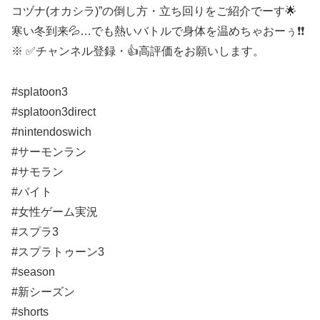
コヅナ(オカシラ)”の倒し方・立ち回りをご紹介でーす🌟
寒い冬到来💦…でも熱いバトルで身体を温めちゃおーぅ❗❗
※ ✅チャンネル登録・👍高評価をお願いします。
#splatoon3
#splatoon3direct
#nintendoswich
#サーモンラン
#サモラン
#バイト
#女性ゲーム実況
#スプラ3
#スプラトゥーン3
#season
#新シーズン
#shorts