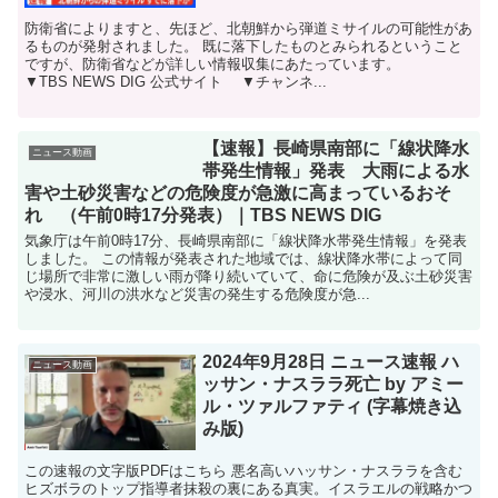
防衛省によりますと、先ほど、北朝鮮から弾道ミサイルの可能性があ
るものが発射されました。 既に落下したものとみられるということ
ですが、防衛省などが詳しい情報収集にあたっています。
▼TBS NEWS DIG 公式サイト ▼チャンネ...
【速報】長崎県南部に「線状降水
ニュース動画
帯発生情報」発表 大雨による水
害や土砂災害などの危険度が急激に高まっているおそ
れ （午前0時17分発表）｜TBS NEWS DIG
気象庁は午前0時17分、長崎県南部に「線状降水帯発生情報」を発表
しました。 この情報が発表された地域では、線状降水帯によって同
じ場所で非常に激しい雨が降り続いていて、命に危険が及ぶ土砂災害
や浸水、河川の洪水など災害の発生する危険度が急...
2024年9月28日 ニュース速報 ハ
ニュース動画
ッサン・ナスララ死亡 by アミー
ル・ツァルファティ (字幕焼き込
み版)
この速報の文字版PDFはこちら 悪名高いハッサン・ナスララを含む
ヒズボラのトップ指導者抹殺の裏にある真実。イスラエルの戦略かつ