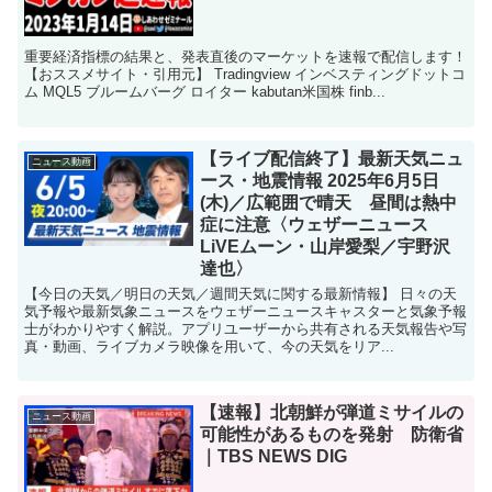
重要経済指標の結果と、発表直後のマーケットを速報で配信します！
【おススメサイト・引用元】 Tradingview インベスティングドットコ
ム MQL5 ブルームバーグ ロイター kabutan米国株 finb...
【ライブ配信終了】最新天気ニュ
ニュース動画
ース・地震情報 2025年6月5日
(木)／広範囲で晴天 昼間は熱中
症に注意〈ウェザーニュース
LiVEムーン・山岸愛梨／宇野沢
達也〉
【今日の天気／明日の天気／週間天気に関する最新情報】 日々の天
気予報や最新気象ニュースをウェザーニュースキャスターと気象予報
士がわかりやすく解説。アプリユーザーから共有される天気報告や写
真・動画、ライブカメラ映像を用いて、今の天気をリア...
【速報】北朝鮮が弾道ミサイルの
ニュース動画
可能性があるものを発射 防衛省
｜TBS NEWS DIG