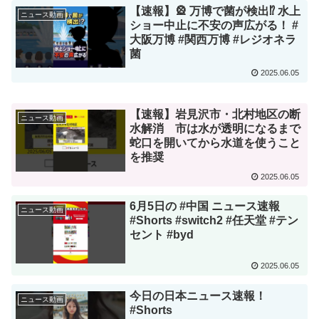
【速報】🎡 万博で菌が検出⁉ 水上
ニュース動画
ショー中止に不安の声広がる！ #
大阪万博 #関西万博 #レジオネラ
菌
2025.06.05
【速報】岩見沢市・北村地区の断
ニュース動画
水解消 市は水が透明になるまで
蛇口を開いてから水道を使うこと
を推奨
2025.06.05
6月5日の #中国 ニュース速報
ニュース動画
#Shorts #switch2 #任天堂 #テン
セント #byd
2025.06.05
今日の日本ニュース速報！
ニュース動画
#Shorts