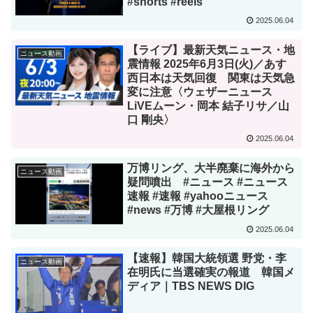
#shorts #reels
2025.06.04
【ライブ】最新天気ニュース・地
ニュース動画
震情報 2025年6月3日(火)／あす
西日本は天気回復 関東は天気急
変に注意〈ウェザーニュース
LiVEムーン・岡本 結子リサ／山
口 剛央〉
2025.06.04
万博リング、大半廃棄に海外から
ニュース動画
疑問噴出 #ニュース #ニュース
速報 #速報 #yahooニュース
#news #万博 #大屋根リング
2025.06.04
【速報】韓国大統領選 野党・李
ニュース動画
在明氏に当選確実の報道 韓国メ
ディア｜TBS NEWS DIG