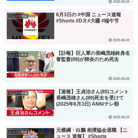
2025.06.04
6月3日の #中国 ニュース速報
ニュース動画
#Shorts #DJI #大疆 #端午节
2025.06.03
【訃報】巨人軍の長嶋茂雄終身名
ニュース動画
誉監督(89)が肺炎のため死去
2025.06.03
【速報】王貞治さん(85)コメント
ニュース動画
長嶋茂雄さん(89)死去を受けて
(2025年6月3日) ANN/テレ朝
2025.06.03
元横綱・白鵬 相撲協会退職 【ニ
ニュース動画
ュース 速報】 #Shorts