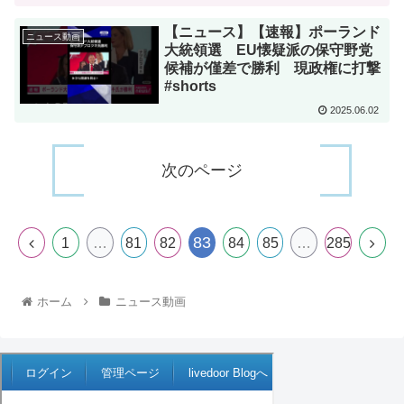
【ニュース】【速報】ポーランド
ニュース動画
大統領選 EU懐疑派の保守野党
候補が僅差で勝利 現政権に打撃
#shorts
2025.06.02
次のページ
83
1
…
81
82
84
85
…
285
ホーム
ニュース動画