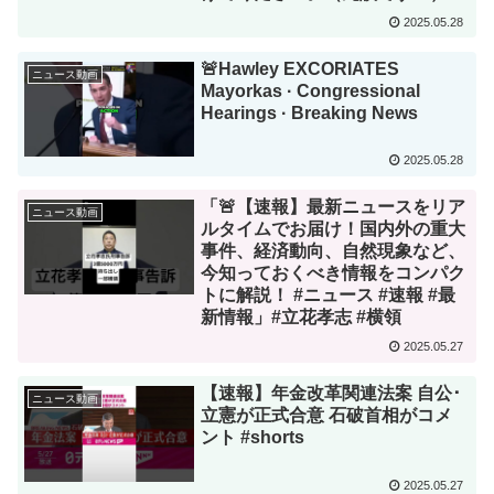
2025.05.28
🚨Hawley EXCORIATES
ニュース動画
Mayorkas · Congressional
Hearings · Breaking News
2025.05.28
「🚨【速報】最新ニュースをリア
ニュース動画
ルタイムでお届け！国内外の重大
事件、経済動向、自然現象など、
今知っておくべき情報をコンパク
トに解説！ #ニュース #速報 #最
新情報」#立花孝志 #横領
2025.05.27
【速報】年金改革関連法案 自公･
ニュース動画
立憲が正式合意 石破首相がコメ
ント #shorts
2025.05.27