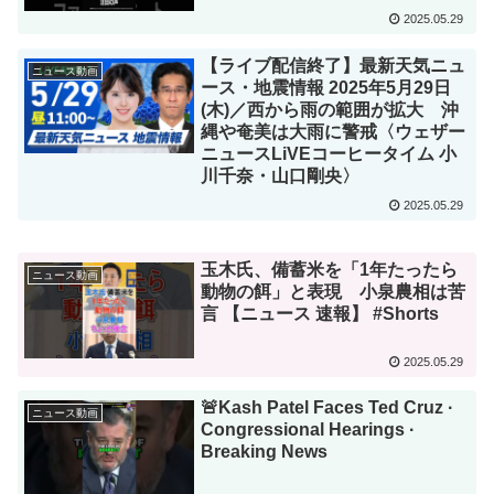
2025.05.29
【ライブ配信終了】最新天気ニュ
ニュース動画
ース・地震情報 2025年5月29日
(木)／西から雨の範囲が拡大 沖
縄や奄美は大雨に警戒〈ウェザー
ニュースLiVEコーヒータイム 小
川千奈・山口剛央〉
2025.05.29
玉木氏、備蓄米を「1年たったら
ニュース動画
動物の餌」と表現 小泉農相は苦
言 【ニュース 速報】 #Shorts
2025.05.29
🚨Kash Patel Faces Ted Cruz ·
ニュース動画
Congressional Hearings ·
Breaking News