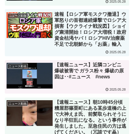
2025.05.28
速報【ロシア軍モスクワ撤退】ウ
ニュース動画
軍怒りの首都連続爆撃でロシア大
損害【ウクライナ戦況図】ショイ
グ粛清開始！ロシア大増税！政府
資金枯渇ヤバ！ロシアHIV治療薬
不足で北朝鮮から「お薬」輸入
2025.05.28
【速報ニュース】近隣コンビニ
ニュース動画
爆破被害で ガラス粉々 爆破の原
因は･･#ニュース #news
2025.05.28
【速報ニュース】朝10時45分頃
ニュース動画
糟屋郡篠栗町にある某歩道橋の上
で大神えま氏、前髪取られそうに
なり半狂乱になる。という事件が
発生しました。至急住民の方は逃
げてください。（冗談です🙇）