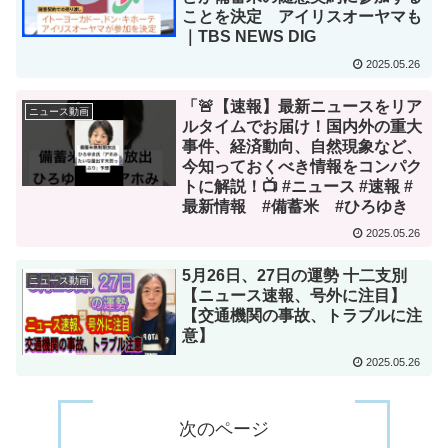
ことを決定 アイリスオーヤマも
｜TBS NEWS DIG
2025.05.26
「🚨【速報】最新ニュースをリア
ニュース動画
ルタイムでお届け！国内外の重大
事件、経済動向、自然現象など、
今知っておくべき情報をコンパク
トに解説！📺 #ニュース #速報 #
最新情報 #備蓄米 #ひろゆき
2025.05.26
5月26日、27日の運勢 十二支別
ニュース動画
【ニュース速報、号外に注目】
【交通機関の事故、トラブルに注
意】
2025.05.26
次のページ