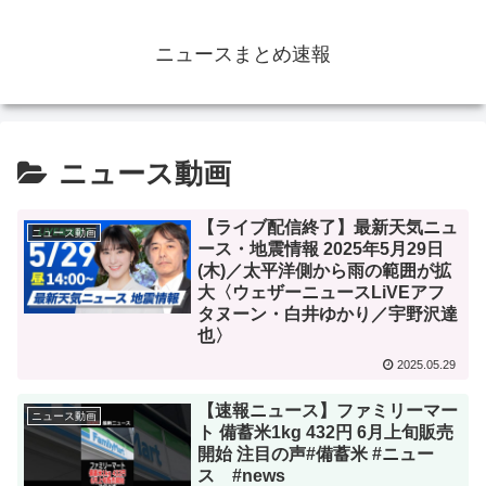
ニュースまとめ速報
ニュース動画
【ライブ配信終了】最新天気ニュ
ニュース動画
ース・地震情報 2025年5月29日
(木)／太平洋側から雨の範囲が拡
大〈ウェザーニュースLiVEアフ
タヌーン・白井ゆかり／宇野沢達
也〉
2025.05.29
【速報ニュース】ファミリーマー
ニュース動画
ト 備蓄米1kg 432円 6月上旬販売
開始 注目の声#備蓄米 #ニュー
ス #news