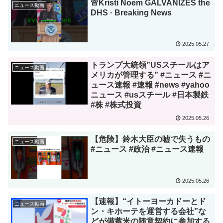
🚨Kristi Noem GALVANIZES the
ニュース動画
DHS · Breaking News
2025.05.27
トランプ大統領”USスチールはア
ニュース動画
メリカが管理する” #ニュース #ニ
ュース速報 #速報 #news #yahoo
ニュース #usスチール #日本製鉄
#株 #株式投資
2025.05.26
【危険】鈴木大臣の嘘で失うもの
ニュース動画
#ニュース #政治 #ニュース速報
2025.05.26
【速報】“イトーヨーカドーとド
ニュース動画
ン・キホーテを運営する会社”な
どが備蓄米の随意契約に参加する