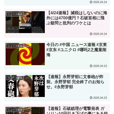
2025.04.24
【4/24速報】減税はしないのに海
ニュース動画
外には4700億円？石破首相に飛
ぶ疑問と批判のワケとは
2025.04.24
今日の #中国 ニュース速報 #京東
ニュース動画
#京东 #ユニクロ #哪吒2之魔童闹
海
2025.04.23
【速報】永野芽郁に文春砲が炸
ニュース動画
裂。永野芽郁 完全終了のお知ら
せ。#永野芽郁
2025.04.23
【速報】石破総理が電撃発表 ガ
ニュース動画
ソリン10円引き下げの裏にある狙