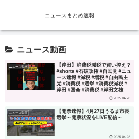
ニュースまとめ速報
ニュース動画
【岸田】消費税減税で買い控え？
ニュース動画
#shorts #石破政権 #自民党 #ニュ
ース速報 #減税 #増税 #自由民主
党 #消費税 #選挙 #消費税減税 #
岸田 #国会 #消費税 #岸田文雄
2025.04.28
【開票速報】4月27日うるま市長
ニュース動画
選挙～開票状況をLIVE配信～
2025.04.28