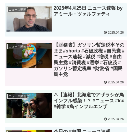
2025年4月25日 ニュース速報 by
ニュース動画
アミール・ツァルファティ
2025.04.26
【財務省】ガソリン暫定税率その
ニュース動画
まま#shorts #石破政権 #自民党 #
ニュース速報 #減税 #増税 #自由
民主党 #消費税 #選挙 #石破茂 #
ガソリン暫定税率 #財務省 #国民
民主党
2025.04.26
⚠️【速報】北海道でアザラシが鳥
ニュース動画
インフル感染！？ #ニュース #lcc
#雑学 #鳥インフルエンザ
2025.04.26
今日の #中国 ニュース速報