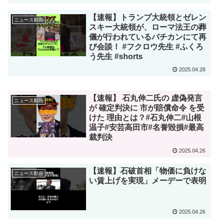
【速報】トランプ大統領とゼレン
ニュース動画
スキー大統領が、ローマ法王の葬
儀が行われているバチカンにて再
び会談！ #フクロウ先生 #ふくろ
う先生 #shorts
2025.04.28
【速報】 石丸伸二氏の 虚偽発言
ニュース動画
が 確定判決に 市が賠償命令 を受
けた 理由とは？#石丸伸二#山根
温子#安芸高田市#名誉毀損#最高
裁判決
2025.04.26
【速報】石破首相「物価に負けな
ニュース動画
い賃上げを実現」メーデーで表明
2025.04.26