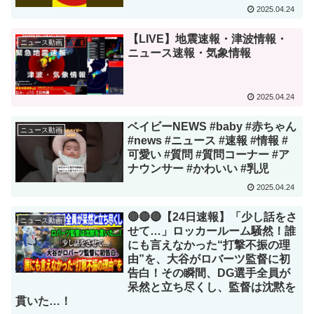
2025.04.24
【LIVE】地震速報・津波情報・
ニュース動画
ニュース速報・気象情報
2025.04.24
ベイビーNEWS #baby #赤ちゃん
ニュース動画
#news #ニュース #速報 #情報 #
可愛い #質問 #質問コーナー #ア
ナウンサー #かわいい #乳児
2025.04.24
🔴🔴🔴【24日速報】「少し話をさ
ニュース動画
せて…」ロッカールーム騒然！誰
にも言えなかった“打撃不振の理
由”を、大谷がロバーツ監督に初
告白！その瞬間、DG選手全員が
呆然と立ち尽くし、監督は沈黙を
貫いた…！