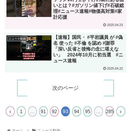
いとは？#ガソリン値下げ#石破総
理#ニュース速報#物価高対策#家
計応援
2025.04.23
【速報】国民・ #平岩議員 が #偽
ニュース動画
名 使った #不倫 を認め #謝罪
「深い反省と後悔の念に堪えな
い」 2024年10月に初当選 #ニ
ュース速報
2025.04.22
次のページ
93
1
…
91
92
94
95
…
285
ホーム
ニュース動画