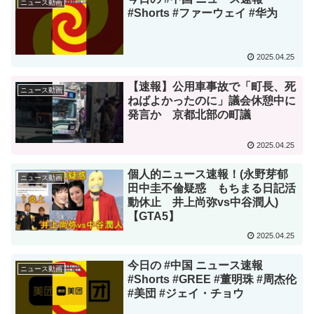
ニュース動画
#Shorts #ファーウェイ #华为
2025.04.25
【速報】公用車事故で「町長、死
ニュース動画
ねばよかったのに」議会休憩中に
発言か 京都北部の町議
2025.04.25
個人的ニュース速報！(永野芽郁
ニュース動画
田中圭不倫疑惑 もちまる日記活
動休止 井上尚弥vs中谷潤人)
【GTA5】
2025.04.25
今日の #中国 ニュース速報
ニュース動画
#Shorts #GREE #董明珠 #周杰伦
#美団 #ジェイ・チョウ