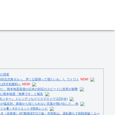
だ現実
爆祈念式典ダルっ…早く公邸帰って寝たいわ…)」ウトウト
NEW!
てば8月初勝利へ
NEW!
だ」 熊本地震直後の日本の対応のスピードに世界が衝撃
に熊本地震「無事です」と報告
ンキー』 トレンディなクリスマスイヴ 2/25(水)
族が猛反対。家族から信じられない言葉が飛び出した… 他
️🍫✨ #ダイエット #簡単レシピ
々木（花巻東）4打数無安打2三振・市和歌山、逆転勝ちで初戦突破！エー