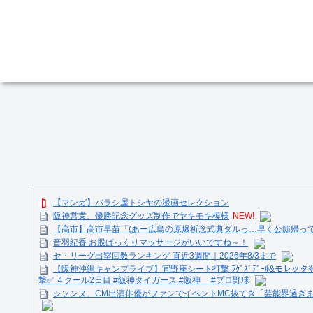
【マンガ】バラシ屋トシヤの漫画セレクション
阪神営業、優勝記念グッズ制作でヤキモキ模様
NEW!
【高市】高市早苗「(あー広島の原爆祈念式典ダルっ…早く公邸帰っ
音羽紀香 お股ぱっくりマッサージがいいですね～！
セ・リーグ出塁回数ランキング 直近3週間｜2026年8/3まで
【阪神沖縄キャンプライブ】宜野座シート打撃 ﾗｸﾞｽﾞﾃﾞｰﾙ&モレッタ
撃✅ ４クール2日目 #阪神タイガース #阪神 #プロ野球
シソンヌ、CM出演俳優がファンでイベントMC抜てき「芸能界過ぎ