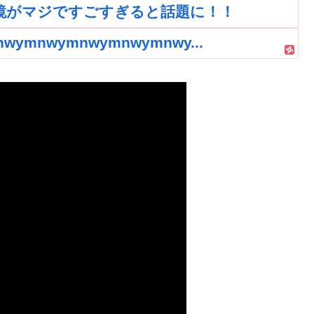
鏡がマジですごすぎると話題に！！
nwymnwymnwymnwy...