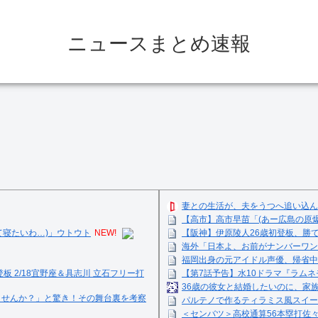
ニュースまとめ速報
妻との生活が、夫をうつへ追い込ん
【高市】高市早苗「(あー広島の原
て寝たいわ…)」ウトウト
NEW!
【阪神】伊原陵人26歳初登板、勝
海外「日本よ、お前がナンバーワン
福岡出身の元アイドル声優、帰省中
登板 2/18宜野座＆具志川 立石フリー打
【第7話予告】水10ドラマ『ラムネモ
36歳の彼女と結婚したいのに、家
ませんか？」と驚き！その舞台裏を考察
パルテノで作るティラミス風スイーツ☺
＜センバツ＞高校通算56本塁打佐