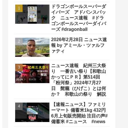
ドラゴンボールスーパーダ
イバーズ アドバンスパッ
ク ニュース速報 #ドラ
ゴンボールスーパーダイバ
ーズ #dragonball
2026年2月28日 ニュース速
報 by アミール・ツァルフ
ァティ
ニュース速報 紀州三大祭
り 一番古い祭り【和歌山
かってにＰＲ】第514回
「粉河祭」2024年7月27
日 髭籠（ひげこ）とは何
か？ 和歌山の祭り 解説
【速報ニュース】ファミリ
ーマート 備蓄米1kg 432円
6月上旬販売開始 注目の声#
備蓄米 #ニュース #news