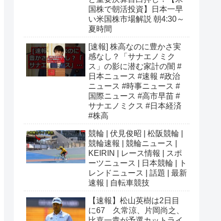
国株で朝活投資】日本一早
い米国株市場解説 朝4:30～
夏時間
[速報] 株高なのに豊かさ実
感なし？「サナエノミク
ス」の影に潜む家計の闇 #
日本ニュース #速報 #政治
ニュース #時事ニュース #
国際ニュース #高市早苗 #
サナエノミクス #日本経済
#株高
競輪 | 伏見俊昭 | 松阪競輪 |
競輪速報 | 競輪ニュース |
KEIRIN | レース情報 | スポ
ーツニュース | 日本競輪 | ト
レンドニュース | 話題 | 最新
速報 | 自転車競技
【速報】松山英樹は2日目
に67 久常涼、片岡尚之、
比嘉一貴が予選カットライ