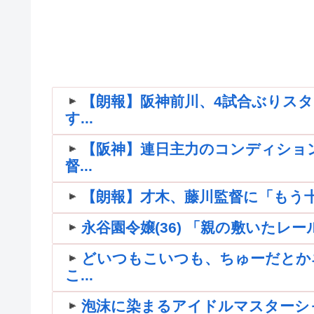
【朗報】阪神前川、4試合ぶりス
す...
【阪神】連日主力のコンディショ
督...
【朗報】才木、藤川監督に「もう
永谷園令嬢(36) 「親の敷いたレ
どいつもこいつも、ちゅーだとか
こ...
泡沫に染まるアイドルマスターシ