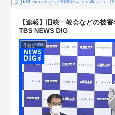
【動画】セレモニアルピッチ 菅原茉椰さん「とても悔しいです」7月
ス×千葉ロッテマリーンズ」
糖尿病になる原因、もしも糖尿病にかかってしまったら？
【文春砲】松山千春のあの曲が……参院選自民候補の応援で公選法違
【速報】旧統一教会などの被害
Powered by livedoor 相互RSS
TBS NEWS DIG
ニュース動画