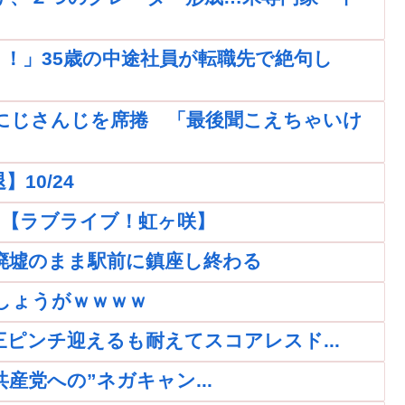
！」35歳の中途社員が転職先で絶句し
にじさんじを席捲 「最後聞こえちゃいけ
10/24
ｗｗ【ラブライブ！虹ヶ咲】
廃墟のまま駅前に鎮座し終わる
しょうがｗｗｗｗ
再三ピンチ迎えるも耐えてスコアレスド...
党への”ネガキャン...