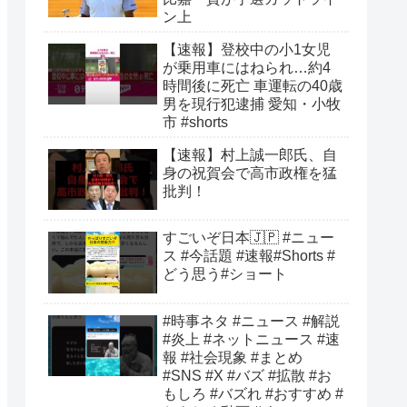
ン上
【速報】登校中の小1女児
が乗用車にはねられ…約4
時間後に死亡 車運転の40歳
男を現行犯逮捕 愛知・小牧
市 #shorts
【速報】村上誠一郎氏、自
身の祝賀会で高市政権を猛
批判！
すごいぞ日本🇯🇵 #ニュー
ス #今話題 #速報#Shorts #
どう思う#ショート
#時事ネタ #ニュース #解説
#炎上 #ネットニュース #速
報 #社会現象 #まとめ
#SNS #X #バズ #拡散 #お
もしろ #バズれ #おすすめ #