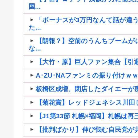
国...
「ボーナスが3万円なんて話が違う
た...
【朗報？】空前のうんちブームが
な...
【大竹・原】巨人ファン集合【引退】
A･ZU･NAファンミの振り付け
板橋区成増、閉店したダイエーが
【菊花賞】レッドジェネシス川田
【J1第33節 札幌×福岡】札幌は
【批判ばかり】伸び悩む自民党が共産