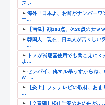
スレ
海外「日本よ、お前がナンバーワ
ー...
【画像】顔100点、体30点の女ｗ
韓国人「現在、日本人が苦々しい
→...
トメが補聴器使用でも聞こえにく
よ...
センパイ、俺マル暴っすからね、
w ...
【炎上】フジテレビの取材、あま
...
【文春砲】松山千春のあの曲が…