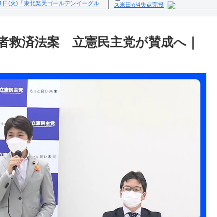
1日(火)「東北楽天ゴールデンイーグル
ス米田が4失点完投
Powered by livedoor 相互
反の疑い
者救済法案 立憲民主党が賛成へ｜