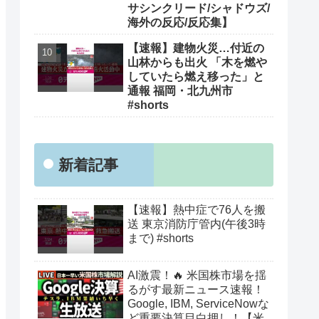
サシンクリード/シャドウズ/
海外の反応/反応集】
【速報】建物火災…付近の
山林からも出火 「木を燃や
していたら燃え移った」と
通報 福岡・北九州市
#shorts
新着記事
【速報】熱中症で76人を搬
送 東京消防庁管内(午後3時
まで) #shorts
AI激震！🔥 米国株市場を揺
るがす最新ニュース速報！
Google, IBM, ServiceNowな
ど重要決算目白押し！【米