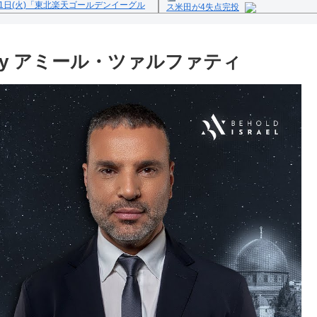
1日(火)「東北楽天ゴールデンイーグル
ス米田が4失点完投
Powered by livedoor 相互
反の疑い
 by アミール・ツァルファティ