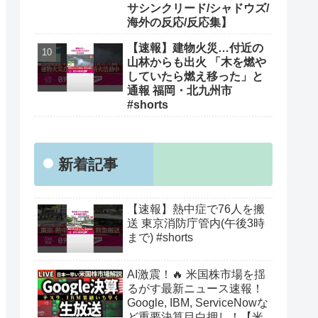
サシンクリード/シャドウズ/
海外の反応/反応集】
【速報】建物火災…付近の
山林からも出火 「木を燃や
していたら燃え移った」と
通報 福岡・北九州市
#shorts
新着記事
【速報】熱中症で76人を搬
送 東京消防庁管内(午後3時
まで) #shorts
AI激震！🔥 米国株市場を揺
るがす最新ニュース速報！
Google, IBM, ServiceNowな
ど重要決算目白押し！【米