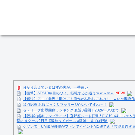
分かり合えているはずの夫が、一番遠い
【衝撃】SES10年目のワイ、転職するか迷うｗｗｗｗｗ
NEW!
【解決】アニメ業界「助けて！原作が枯渇してるの！」←いや既存作
音羽紀香 お股ぱっくりマッサージがいいですね～！
セ・リーグ出塁回数ランキング 直近3週間｜2026年8/3まで
【阪神沖縄キャンプライブ】宜野座シート打撃 ﾗｸﾞｽﾞﾃﾞｰﾙ&モレッタ
撃✅ ４クール2日目 #阪神タイガース #阪神 #プロ野球
シソンヌ、CM出演俳優がファンでイベントMC抜てき「芸能界過ぎ