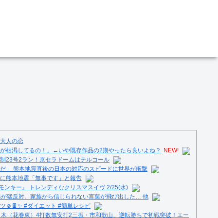
大人の恋
が枯渇してるの！」←いや既存作品の2期やったら良いよね？
NEW!
制23号2ラン！京セラドームはテルコール
だ」 熊本地震直後の日本の対応のスピードに世界が衝撃
に熊本地震「無事です」と報告
ンキー』 トレンディなクリスマスイヴ 2/25(水)
族が猛反対。家族から信じられない言葉が飛び出した… 他
️🍫✨ #ダイエット #簡単レシピ
々木（花巻東）4打数無安打2三振・市和歌山、逆転勝ちで初戦突破！エー