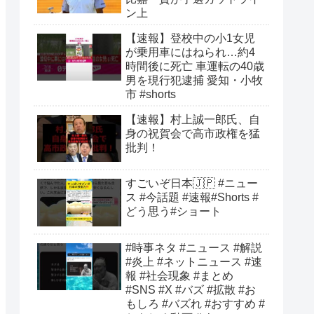
ン上
【速報】登校中の小1女児
が乗用車にはねられ…約4
時間後に死亡 車運転の40歳
男を現行犯逮捕 愛知・小牧
市 #shorts
【速報】村上誠一郎氏、自
身の祝賀会で高市政権を猛
批判！
すごいぞ日本🇯🇵 #ニュー
ス #今話題 #速報#Shorts #
どう思う#ショート
#時事ネタ #ニュース #解説
#炎上 #ネットニュース #速
報 #社会現象 #まとめ
#SNS #X #バズ #拡散 #お
もしろ #バズれ #おすすめ #