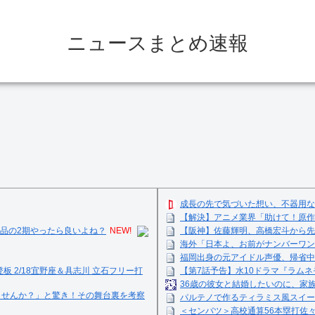
ニュースまとめ速報
成長の先で気づいた想い、不器用な
【解決】アニメ業界「助けて！原作
品の2期やったら良いよね？
NEW!
【阪神】佐藤輝明、高橋宏斗から先
海外「日本よ、お前がナンバーワン
福岡出身の元アイドル声優、帰省中
登板 2/18宜野座＆具志川 立石フリー打
【第7話予告】水10ドラマ『ラムネモ
36歳の彼女と結婚したいのに、家
ませんか？」と驚き！その舞台裏を考察
パルテノで作るティラミス風スイーツ☺
＜センバツ＞高校通算56本塁打佐