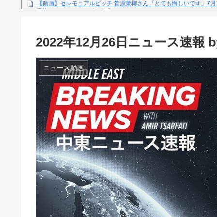
【動画】セレモニアルピッチ 菅原茉椰さん「とても悔しいです」7月
ス×千葉ロッテマリーンズ」
糖尿病になる原因、もしも糖尿病にかかってしまったら？
【文春砲】松山千春のあの曲が……参院選自民候補の応援で公選法違
2022年12月26日ニュース速報
Powered by livedoor 相互RSS
ニュース動画