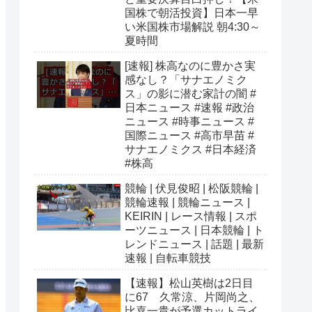
国株で朝活投資】日本一早
い米国株市場解説 朝4:30～
夏時間
[速報] 株高なのに豊かさ実
感なし？「サナエノミク
ス」の影に潜む家計の闇 #
日本ニュース #速報 #政治
ニュース #時事ニュース #
国際ニュース #高市早苗 #
サナエノミクス #日本経済
#株高
競輪 | 伏見俊昭 | 松阪競輪 |
競輪速報 | 競輪ニュース |
KEIRIN | レース情報 | スポ
ーツニュース | 日本競輪 | ト
レンドニュース | 話題 | 最新
速報 | 自転車競技
【速報】松山英樹は2日目
に67 久常涼、片岡尚之、
比嘉一貴が予選カットライ