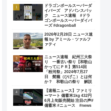
ドラゴンボールスーパーダ
イバーズ アドバンスパッ
ク ニュース速報 #ドラ
ゴンボールスーパーダイバ
ーズ #dragonball
2026年2月28日 ニュース速
報 by アミール・ツァルフ
ァティ
ニュース速報 紀州三大祭
り 一番古い祭り【和歌山
かってにＰＲ】第514回
「粉河祭」2024年7月27
日 髭籠（ひげこ）とは何
か？ 和歌山の祭り 解説
【速報ニュース】ファミリ
ーマート 備蓄米1kg 432円
6月上旬販売開始 注目の声#
備蓄米 #ニュース #news