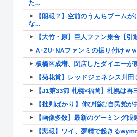
た...
【朗報？】空前のうんちブームが
な...
【大竹・原】巨人ファン集合【引退】
A･ZU･NAファンミの振り付け
板橋区成増、閉店したダイエーが
【菊花賞】レッドジェネシス川田
【J1第33節 札幌×福岡】札幌は
【批判ばかり】伸び悩む自民党が共産
【画像多数】最新のゲーミング眼
【悲報】ワイ、夢精で起きるwymnwym