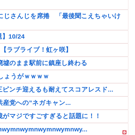
にじさんじを席捲 「最後聞こえちゃいけ
10/24
ｗｗ【ラブライブ！虹ヶ咲】
廃墟のまま駅前に鎮座し終わる
しょうがｗｗｗｗ
再三ピンチ迎えるも耐えてスコアレスド...
党への”ネガキャン...
鏡がマジですごすぎると話題に！！
nwymnwymnwymnwy...