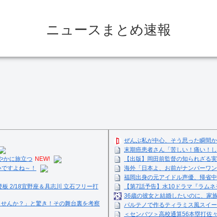
ニュースまとめ速報
ぜんぶ私が中心、そう思った瞬間か
末期癌患者さん「苦しい！痛い！し
やかに旅立つ
NEW!
【出版】岡田前監督の知られざる実
いですよね～！
海外「日本よ、お前がナンバーワン
福岡出身の元アイドル声優、帰省中
登板 2/18宜野座＆具志川 立石フリー打
【第7話予告】水10ドラマ『ラムネモ
36歳の彼女と結婚したいのに、家
ませんか？」と驚き！その舞台裏を考察
パルテノで作るティラミス風スイーツ☺
＜センバツ＞高校通算56本塁打佐