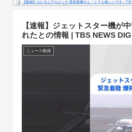
【動画】セレモニアルピッチ 菅原茉椰さん「とても悔しいです」7月
ス×千葉ロッテマリーンズ」
糖尿病になる原因、もしも糖尿病にかかってしまったら？
【文春砲】松山千春のあの曲が……参院選自民候補の応援で公選法違
【速報】ジェットスター機が中
Powered by livedoor 相互RSS
れたとの情報 | TBS NEWS DIG
ニュース動画