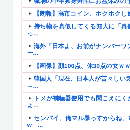
職場の中年独身男性にお盆休みの予
【朗報】高市コイン、ホクホクし
持ち物を真似してくる知人に「真
っ...
海外「日本よ、お前がナンバーワ
ー...
【画像】顔100点、体30点の女ｗ
韓国人「現在、日本人が苦々しい
→...
トメが補聴器使用でも聞こえにく
よ...
センパイ、俺マル暴っすからね、
w ...