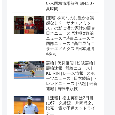
い米国株市場解説 朝4:30～
夏時間
[速報] 株高なのに豊かさ実
感なし？「サナエノミク
ス」の影に潜む家計の闇 #
日本ニュース #速報 #政治
ニュース #時事ニュース #
国際ニュース #高市早苗 #
サナエノミクス #日本経済
#株高
競輪 | 伏見俊昭 | 松阪競輪 |
競輪速報 | 競輪ニュース |
KEIRIN | レース情報 | スポ
ーツニュース | 日本競輪 | ト
レンドニュース | 話題 | 最新
速報 | 自転車競技
【速報】松山英樹は2日目
に67 久常涼、片岡尚之、
比嘉一貴が予選カットライ
ン上