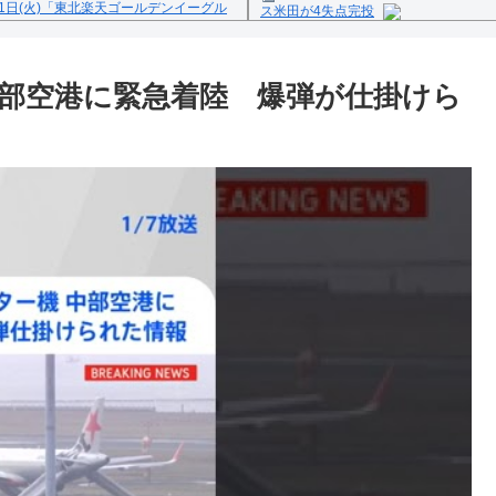
1日(火)「東北楽天ゴールデンイーグル
ス米田が4失点完投
Powered by livedoor 相互
反の疑い
部空港に緊急着陸 爆弾が仕掛けら