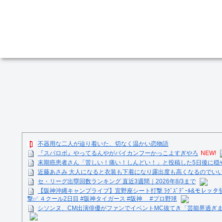
不器用な二人が辿り着いた、切なく温かい恋物語
『スパロボ』やってるんやがバイカンフーかっこよすぎやろ
NEW!
末期癌患者さん「苦しい！痛い！しんどい！」と投稿した5日後に穏
近藤あさみ 大人になると衣装も下着になり露出度も高くなるのでい
セ・リーグ出塁回数ランキング 直近3週間｜2026年8/3まで
【阪神沖縄キャンプライブ】宜野座シート打撃 ﾗｸﾞｽﾞﾃﾞｰﾙ&モレッタ
撃✅ ４クール2日目 #阪神タイガース #阪神 #プロ野球
シソンヌ、CM出演俳優がファンでイベントMC抜てき「芸能界過ぎ