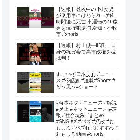
【速報】登校中の小1女児
が乗用車にはねられ…約4
時間後に死亡 車運転の40歳
男を現行犯逮捕 愛知・小牧
市 #shorts
【速報】村上誠一郎氏、自
身の祝賀会で高市政権を猛
批判！
すごいぞ日本🇯🇵 #ニュー
ス #今話題 #速報#Shorts #
どう思う#ショート
#時事ネタ #ニュース #解説
#炎上 #ネットニュース #速
報 #社会現象 #まとめ
#SNS #X #バズ #拡散 #お
もしろ #バズれ #おすすめ #
おもしろ動画 #shorts