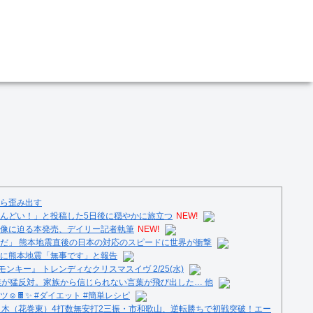
ら歪み出す
んどい！」と投稿した5日後に穏やかに旅立つ
NEW!
像に迫る本発売、デイリー記者執筆
NEW!
だ」 熊本地震直後の日本の対応のスピードに世界が衝撃
に熊本地震「無事です」と報告
ンキー』 トレンディなクリスマスイヴ 2/25(水)
族が猛反対。家族から信じられない言葉が飛び出した… 他
️🍫✨ #ダイエット #簡単レシピ
々木（花巻東）4打数無安打2三振・市和歌山、逆転勝ちで初戦突破！エー