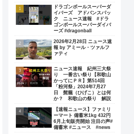
ドラゴンボールスーパーダ
イバーズ アドバンスパッ
ク ニュース速報 #ドラ
ゴンボールスーパーダイバ
ーズ #dragonball
2026年2月28日 ニュース速
報 by アミール・ツァルフ
ァティ
ニュース速報 紀州三大祭
り 一番古い祭り【和歌山
かってにＰＲ】第514回
「粉河祭」2024年7月27
日 髭籠（ひげこ）とは何
か？ 和歌山の祭り 解説
【速報ニュース】ファミリ
ーマート 備蓄米1kg 432円
6月上旬販売開始 注目の声#
備蓄米 #ニュース #news