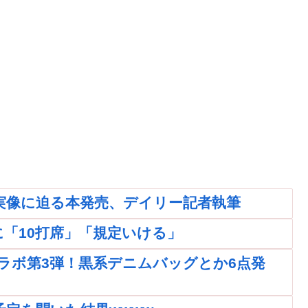
実像に迫る本発売、デイリー記者執筆
「10打席」「規定いける」
ラボ第3弾！黒系デニムバッグとか6点発