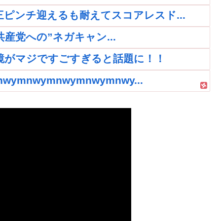
再三ピンチ迎えるも耐えてスコアレスド...
党への”ネガキャン...
鏡がマジですごすぎると話題に！！
nwymnwymnwymnwy...