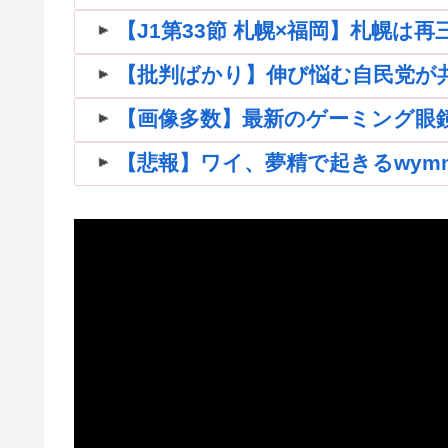
【J1第33節 札幌×福岡】札幌は
【批判ばかり】伸び悩む自民党が共産
【画像多数】最新のゲーミング眼
【悲報】ワイ、夢精で起きるwymnwym