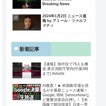
Breaking News
2024年1月2日 ニュース速
報 by アミール・ツァルフ
ァティ
新着記事
【速報】熱中症で76人を搬
送 東京消防庁管内(午後3時
まで) #shorts
AI激震！🔥 米国株市場を揺
るがす最新ニュース速報！
Google, IBM, ServiceNowな
ど重要決算目白押し！【米
国株で朝活投資】日本一早