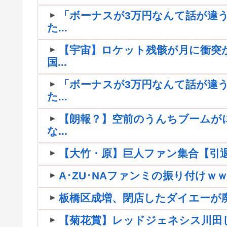
「ボーナスが3万円なんて話が違う
た...
【宇宙】ロケット残骸が月に衝突
国...
「ボーナスが3万円なんて話が違う
た...
【朗報？】空前のうんちブームが
な...
【大竹・原】巨人ファン集合【引退】
A･ZU･NAファンミの振り付け
板橋区成増、閉店したダイエーが
【菊花賞】レッドジェネシス川田