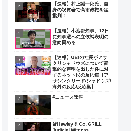
【速報】村上誠一郎氏、自
身の祝賀会で高市政権を猛
批判！
【速報】小池都知事、12日
に知事選への立候補表明の
意向固める
【速報】UBIの社長がアサ
クリシャドウズについて衝
撃的な声明を出した件に対
するネット民の反応集【ア
サシンクリード/シャドウズ/
海外の反応/反応集】
#ニュース速報
🚨Hawley & Co. GRILL
Judicial Witness ·