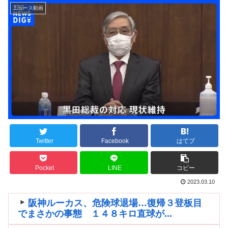
ニュース動画
Twitter
Facebook
はてブ
Pocket
LINE
コピー
2023.03.10
阪神ルーカス、危険球退場…復帰３登板目
でまさかの事態 １４８キロ直球が...