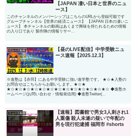
【JAPAN 凄い日本と世界のニュ
ース】
このチャンネルのメンバーシップはこちらのURLから登録可能です
グループチャンネル【世界の経済ニュース】 【JAPAN 日本の凄いニ
ュース】 本チャンネルの動画はあくまで興味を持たれるための情報
の入り口であり 製作陣の情報リサー...
【昼のLIVE配信】中学受験ニュ
ニュース動画
ース速報【2025.12.3】
※進塾は【赤羽】にある中学受験に強い進学塾です。 ★☆★入塾の
お問合せはこちらからお願いします。★☆★
★☆★☆★☆★☆★☆★☆★☆★☆★☆★☆★☆★☆★☆ ◆進塾ホ
ームページ(お問い合わせ・情報発信用) ◆進塾Twitter(...
【速報】図書館で男女3人刺され1
ニュース動画
人重傷 殺人未遂の疑いで年配の
男を現行犯逮捕 福岡市 #shorts