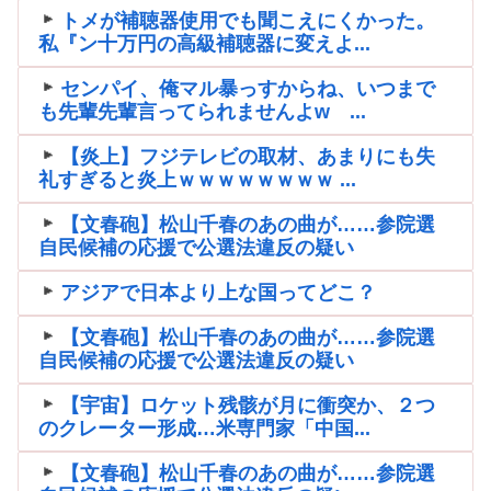
トメが補聴器使用でも聞こえにくかった。
私『ン十万円の高級補聴器に変えよ...
センパイ、俺マル暴っすからね、いつまで
も先輩先輩言ってられませんよw ...
【炎上】フジテレビの取材、あまりにも失
礼すぎると炎上ｗｗｗｗｗｗｗｗ ...
【文春砲】松山千春のあの曲が……参院選
自民候補の応援で公選法違反の疑い
アジアで日本より上な国ってどこ？
【文春砲】松山千春のあの曲が……参院選
自民候補の応援で公選法違反の疑い
【宇宙】ロケット残骸が月に衝突か、２つ
のクレーター形成…米専門家「中国...
【文春砲】松山千春のあの曲が……参院選