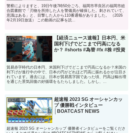
警察によりますと、19日午後7時50分ごろ、福岡市早良区の福岡市総
合図書館で「刃物を所持した人を警備員が確保した。刺されていて、
意識はある」と、目撃した人から110番通報がありました。 （2026
年2月19日放送） この動画の記事を読...
【経済ニュース速報】日本円、米
ニュース動画
国利下げでどこまで円高になる
か？ #shorts #為替 #fx #株 #投資
貿易赤字時代の日本円、米国利下げでどこまで円高になるか？米国の
利下げが進行中の中で、日本の円がどれほど円高に振れるかが注目さ
れています。過去には、日本が貿易黒字国であった頃、円高は輸出増
を通じた景気回復の好循環をもたらしました。しかし、...
超速報 2023 SG オーシャンカッ
ニュース動画
プ 優勝戦インタビュー
│BOATCAST NEWS
超速報 2023 SG オーシャンカップ 優勝者インタビューをご覧くださ