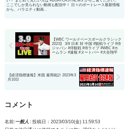
い！ まとめて見たい方は #BOATCASTNEWS からご覧ください。
ここでしか見られない動画も配信中！ 日々のボートレース最新情報
から、バラエティ動画...
【WBC ワールドベースボールクラシック
2023】 3/9 日本 対 中国 #観戦ライブ #侍
ジャパン #侍観戦 #侍ライブ #WBC #ホ
ームラン #速報 #ヌートバー #大谷翔平
【経済指標速報】米国 雇用統計 2023年3
月10日
コメント
名前:
一般人
:
投稿日：2023/03/10(金) 11:59:53