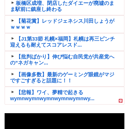
板橋区成増、閉店したダイエーが廃墟のま
ま駅前に鎮座し終わる
【菊花賞】レッドジェネシス川田しょうが
ｗｗｗｗ
【J1第33節 札幌×福岡】札幌は再三ピンチ
迎えるも耐えてスコアレスド...
【批判ばかり】伸び悩む自民党が共産党へ
の”ネガキャン...
【画像多数】最新のゲーミング眼鏡がマジ
ですごすぎると話題に！！
【悲報】ワイ、夢精で起きる
wymnwymnwymnwymnwymnwy...