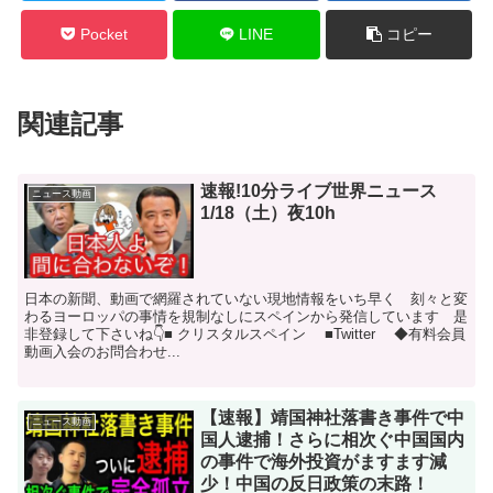
Pocket
LINE
コピー
関連記事
速報!10分ライブ世界ニュース
ニュース動画
1/18（土）夜10h
日本の新聞、動画で網羅されていない現地情報をいち早く 刻々と変
わるヨーロッパの事情を規制なしにスペインから発信しています 是
非登録して下さいね👇■ クリスタルスペイン ■Twitter ◆有料会員
動画入会のお問合わせ...
【速報】靖国神社落書き事件で中
ニュース動画
国人逮捕！さらに相次ぐ中国国内
の事件で海外投資がますます減
少！中国の反日政策の末路！