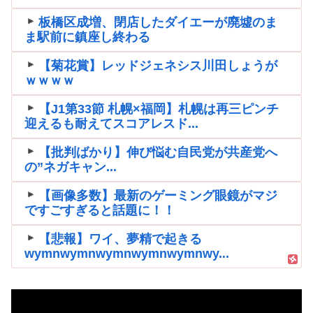
板橋区成増、閉店したダイエーが廃墟のま
ま駅前に鎮座し終わる
【菊花賞】レッドジェネシス川田しょうが
ｗｗｗｗ
【J1第33節 札幌×福岡】札幌は再三ピンチ
迎えるも耐えてスコアレスド...
【批判ばかり】伸び悩む自民党が共産党へ
の”ネガキャン...
【画像多数】最新のゲーミング眼鏡がマジ
ですごすぎると話題に！！
【悲報】ワイ、夢精で起きる
wymnwymnwymnwymnwymnwy...