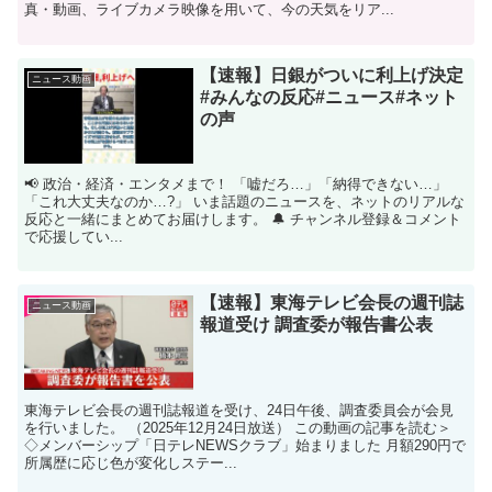
真・動画、ライブカメラ映像を用いて、今の天気をリア...
【速報】日銀がついに利上げ決定
ニュース動画
#みんなの反応#ニュース#ネット
の声
📢 政治・経済・エンタメまで！ 「嘘だろ…」「納得できない…」
「これ大丈夫なのか…?」 いま話題のニュースを、ネットのリアルな
反応と一緒にまとめてお届けします。 🔔 チャンネル登録＆コメント
で応援してい...
【速報】東海テレビ会長の週刊誌
ニュース動画
報道受け 調査委が報告書公表
東海テレビ会長の週刊誌報道を受け、24日午後、調査委員会が会見
を行いました。 （2025年12月24日放送） この動画の記事を読む＞
◇メンバーシップ「日テレNEWSクラブ」始まりました 月額290円で
所属歴に応じ色が変化しステー...