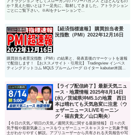
アトラクション”そしてスローガンの“パワーバカンス”とはどんなもの
か？見えた狙いとは？一足先に、取材してきました。アトラクション
ごとにご覧下さい。※AIをナレーションで...
【経済指標速報】 購買担当者景
ニュース動画
況指数（PMI）2022年12月16日
購買担当者景況指数（PMI）の結果と、発表直後のマーケットを速報
で配信します！ 【おススメサイト・引用元】 Tradingview インベス
ティングドットコム MQL5 ブルームバーグ ロイター kabutan米国...
【ライブ配信終了】最新天気ニュ
ニュース動画
ース・地震情報 2025年8月14日
(水)／茨城県沖M5.1の地震 西日
本は晴れても天気急変に注意〈ウ
ェザーニュースLiVEモーニン
グ・福吉貴文／山口剛央〉
【今日の天気／明日の天気／週間天気に関する最新情報】 日々の天
気予報や最新気象ニュースをウェザーニュースキャスターと気象予報
士がわかりやすく解説。アプリユーザーから共有される天気報告や写