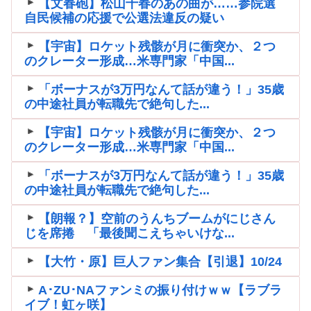
【文春砲】松山千春のあの曲が……参院選
自民候補の応援で公選法違反の疑い
【宇宙】ロケット残骸が月に衝突か、２つ
のクレーター形成…米専門家「中国...
「ボーナスが3万円なんて話が違う！」35歳
の中途社員が転職先で絶句した...
【宇宙】ロケット残骸が月に衝突か、２つ
のクレーター形成…米専門家「中国...
「ボーナスが3万円なんて話が違う！」35歳
の中途社員が転職先で絶句した...
【朗報？】空前のうんちブームがにじさん
じを席捲 「最後聞こえちゃいけな...
【大竹・原】巨人ファン集合【引退】10/24
A･ZU･NAファンミの振り付けｗｗ【ラブラ
イブ！虹ヶ咲】