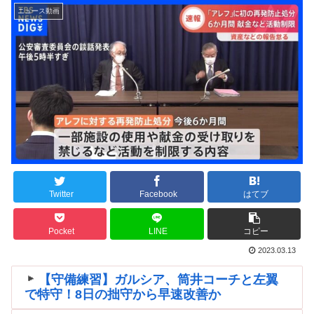
ニュース動画
Twitter
Facebook
はてブ
Pocket
LINE
コピー
2023.03.13
【守備練習】ガルシア、筒井コーチと左翼
で特守！8日の拙守から早速改善か