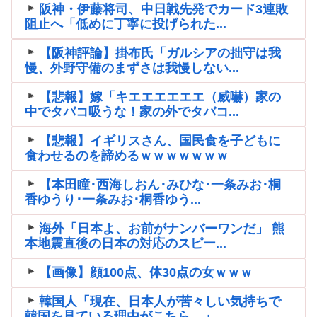
阪神・伊藤将司、中日戦先発でカード3連敗
阻止へ「低めに丁寧に投げられた...
【阪神評論】掛布氏「ガルシアの拙守は我
慢、外野守備のまずさは我慢しない...
【悲報】嫁「キエエエエエエ（威嚇）家の
中でタバコ吸うな！家の外でタバコ...
【悲報】イギリスさん、国民食を子どもに
食わせるのを諦めるｗｗｗｗｗｗｗ
【本田瞳･西海しおん･みひな･一条みお･桐
香ゆうり･一条みお･桐香ゆう...
海外「日本よ、お前がナンバーワンだ」 熊
本地震直後の日本の対応のスピー...
【画像】顔100点、体30点の女ｗｗｗ
韓国人「現在、日本人が苦々しい気持ちで
韓国を見ている理由がこちら…」→...