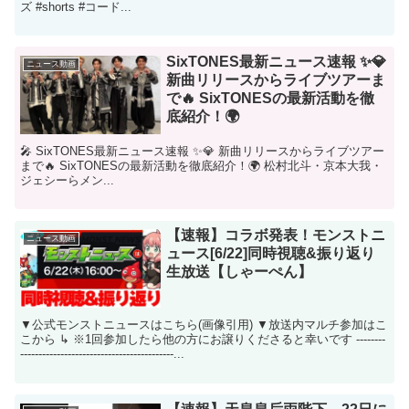
ズ #shorts #コード...
SixTONES最新ニュース速報 ✨💎
ニュース動画
新曲リリースからライブツアーま
で🔥 SixTONESの最新活動を徹
底紹介！🌍
🎤 SixTONES最新ニュース速報 ✨💎 新曲リリースからライブツアー
まで🔥 SixTONESの最新活動を徹底紹介！🌍 松村北斗・京本大我・
ジェシーらメン...
【速報】コラボ発表！モンストニ
ニュース動画
ュース[6/22]同時視聴&振り返り
生放送【しゃーぺん】
▼公式モンストニュースはこちら(画像引用) ▼放送内マルチ参加はこ
こから ↳ ※1回参加したら他の方にお譲りくださると幸いです --------
------------------------------------------...