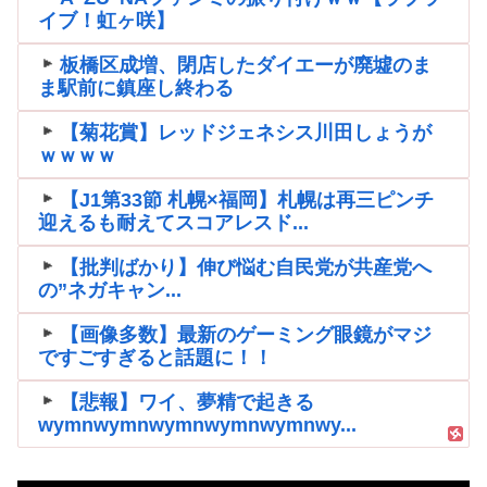
イブ！虹ヶ咲】
板橋区成増、閉店したダイエーが廃墟のま
ま駅前に鎮座し終わる
【菊花賞】レッドジェネシス川田しょうが
ｗｗｗｗ
【J1第33節 札幌×福岡】札幌は再三ピンチ
迎えるも耐えてスコアレスド...
【批判ばかり】伸び悩む自民党が共産党へ
の”ネガキャン...
【画像多数】最新のゲーミング眼鏡がマジ
ですごすぎると話題に！！
【悲報】ワイ、夢精で起きる
wymnwymnwymnwymnwymnwy...