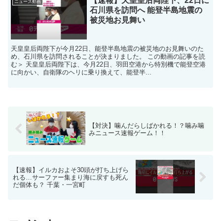
【速報】天皇皇后両陛下、22日に
ニュース動画
石川県を訪問へ 能登半島地震の
被災地お見舞い
天皇皇后両陛下が今月22日、能登半島地震の被災地のお見舞いのた
め、石川県を訪問されることが決まりました。 この動画の記事を読
む＞ 天皇皇后両陛下は、今月22日、羽田空港から特別機で能登空港
に向かい、自衛隊のヘリに乗り換えて、能登半...
【対決】噛んだらしばかれる！？噛み噛
みニュース速報ゲーム！！
【速報】イルカおよそ30頭が打ち上げら
れる…サーファー集まり海に戻すも死ん
だ個体も？ 千葉・一宮町