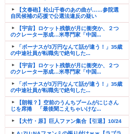
【文春砲】松山千春のあの曲が……参院選
自民候補の応援で公選法違反の疑い
【宇宙】ロケット残骸が月に衝突か、２つ
のクレーター形成…米専門家「中国...
「ボーナスが3万円なんて話が違う！」35歳
の中途社員が転職先で絶句した...
【宇宙】ロケット残骸が月に衝突か、２つ
のクレーター形成…米専門家「中国...
「ボーナスが3万円なんて話が違う！」35歳
の中途社員が転職先で絶句した...
【朗報？】空前のうんちブームがにじさん
じを席捲 「最後聞こえちゃいけな...
【大竹・原】巨人ファン集合【引退】10/24
A･ZU･NAファンミの振り付けｗｗ【ラブラ