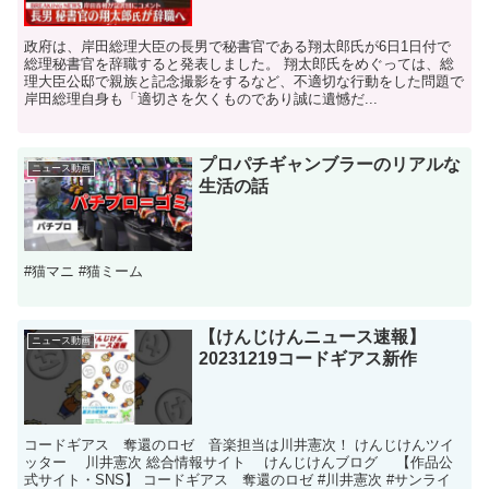
政府は、岸田総理大臣の長男で秘書官である翔太郎氏が6日1日付で
総理秘書官を辞職すると発表しました。 翔太郎氏をめぐっては、総
理大臣公邸で親族と記念撮影をするなど、不適切な行動をした問題で
岸田総理自身も「適切さを欠くものであり誠に遺憾だ...
プロパチギャンブラーのリアルな
ニュース動画
生活の話
#猫マニ #猫ミーム
【けんじけんニュース速報】
ニュース動画
20231219コードギアス新作
コードギアス 奪還のロゼ 音楽担当は川井憲次！ けんじけんツイ
ッター 川井憲次 総合情報サイト けんじけんブログ 【作品公
式サイト・SNS】 コードギアス 奪還のロゼ #川井憲次 #サンライ