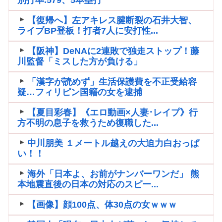
【復帰へ】左アキレス腱断裂の石井大智、
ライブBP登板！打者7人に安打性...
【阪神】DeNAに2連敗で独走ストップ！藤
川監督「ミスした方が負ける」
「漢字が読めず」生活保護費を不正受給容
疑…フィリピン国籍の女を逮捕
【夏目彩春】《エロ動画×人妻･レイプ》行
方不明の息子を救うため復職した...
中川朋美 １メートル越えの大迫力白おっぱ
い！！
海外「日本よ、お前がナンバーワンだ」 熊
本地震直後の日本の対応のスピー...
【画像】顔100点、体30点の女ｗｗｗ