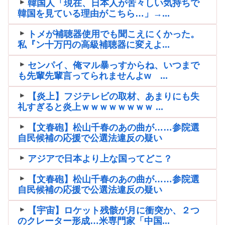
韓国人「現在、日本人が苦々しい気持ちで
韓国を見ている理由がこちら…」→...
トメが補聴器使用でも聞こえにくかった。
私『ン十万円の高級補聴器に変えよ...
センパイ、俺マル暴っすからね、いつまで
も先輩先輩言ってられませんよw ...
【炎上】フジテレビの取材、あまりにも失
礼すぎると炎上ｗｗｗｗｗｗｗｗ ...
【文春砲】松山千春のあの曲が……参院選
自民候補の応援で公選法違反の疑い
アジアで日本より上な国ってどこ？
【文春砲】松山千春のあの曲が……参院選
自民候補の応援で公選法違反の疑い
【宇宙】ロケット残骸が月に衝突か、２つ
のクレーター形成…米専門家「中国...