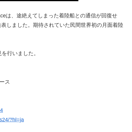
aceは、途絶えてしまった着陸船との通信が回復せ
発表しました。期待されていた民間世界初の月面着陸
会見を行いました。
ュース
24
s24/?hl=ja