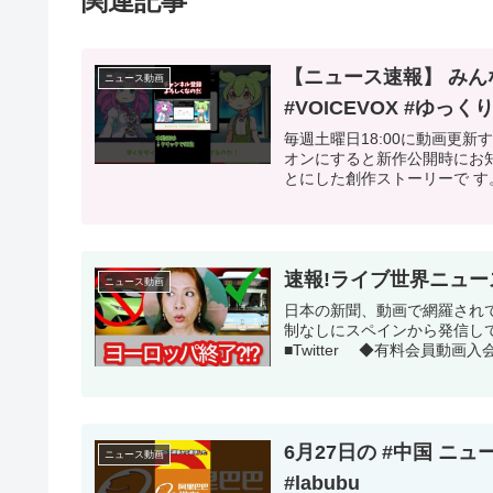
関連記事
【ニュース速報】 みん
ニュース動画
#VOICEVOX #ゆっく
毎週土曜日18:00に動画更新
オンにすると新作公開時にお知
とにした創作ストーリーで す。
速報!ライブ世界ニュース9/
ニュース動画
日本の新聞、動画で網羅され
制なしにスペインから発信し
■Twitter ◆有料会員動画入
6月27日の #中国 ニュース
ニュース動画
#labubu