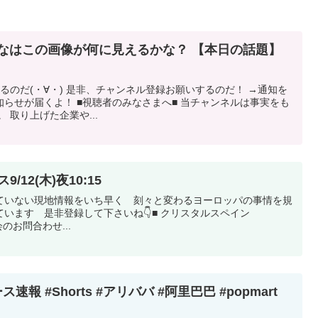
なはこの画像が何に見えるかな？ 【本日の話題】
り
するのだ(・∀・) 是非、チャンネル登録お願いするのだ！ →通知を
らせが届くよ！ ■視聴者のみなさまへ■ 当チャンネルは事実をも
 取り上げた企業や...
12(木)夜10:15
ていない現地情報をいち早く 刻々と変わるヨーロッパの事情を規
ています 是非登録して下さいね👇■ クリスタルスペイン
会のお問合わせ...
速報 #Shorts #アリババ #阿里巴巴 #popmart