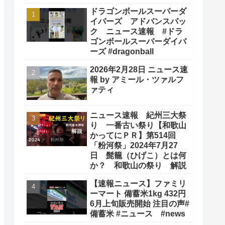
ドラゴンボールスーパーダ
イバーズ アドバンスパッ
ク ニュース速報 #ドラ
ゴンボールスーパーダイバ
ーズ #dragonball
2026年2月28日 ニュース速
報 by アミール・ツァルフ
ァティ
ニュース速報 紀州三大祭
り 一番古い祭り【和歌山
かってにＰＲ】第514回
「粉河祭」2024年7月27
日 髭籠（ひげこ）とは何
か？ 和歌山の祭り 解説
【速報ニュース】ファミリ
ーマート 備蓄米1kg 432円
6月上旬販売開始 注目の声#
備蓄米 #ニュース #news