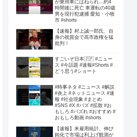
が乗用車にはねられ…約4
時間後に死亡 車運転の40歳
男を現行犯逮捕 愛知・小牧
市 #shorts
【速報】村上誠一郎氏、自
身の祝賀会で高市政権を猛
批判！
すごいぞ日本🇯🇵 #ニュー
ス #今話題 #速報#Shorts #
どう思う#ショート
#時事ネタ #ニュース #解説
#炎上 #ネットニュース #速
報 #社会現象 #まとめ
#SNS #X #バズ #拡散 #お
もしろ #バズれ #おすすめ #
おもしろ動画 #shorts
【速報】米雇用統計、伸び
鈍化で市場は利上げ観測が