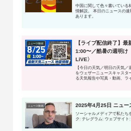
中国に関して色々書いている林毅（
情解説。 本日のニュースの
あります。
【ライブ配信終了】最新天
ニュース動画
1:00〜／酷暑の週明
LiVE〉
【今日の天気／明日の天気／
をウェザーニュースキャスタ
る天気報告や写真・動画、ライ
2025年4月25日 ニ
ニュース動画
ソーシャルメディアで私たちを
ク: テレグラム: ウェブサイト