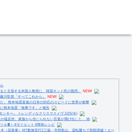
ル
ると主張する米国人教授に、韓国ネット民が困惑」
NEW!
藤川監督「すべてこれから」
NEW!
だ」 熊本地震直後の日本の対応のスピードに世界が衝撃
に熊本地震「無事です」と報告
ンキー』 トレンディなクリスマスイヴ 2/25(水)
族が猛反対。家族から信じられない言葉が飛び出した… 他
️🍫✨ #ダイエット #簡単レシピ
々木（花巻東）4打数無安打2三振・市和歌山、逆転勝ちで初戦突破！エー