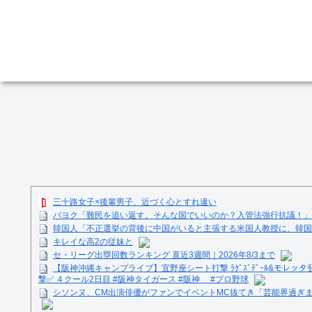
三十路女子×後輩男子、近づく心とすれ違い
パヨク「難民を追い返す。そんな国でいいのか？入管法強行抗議！」 [8
韓国人「不正選挙の背後に中国がいると主張する米国人教授に、韓
キレイな高2の従妹と
セ・リーグ出塁回数ランキング 直近3週間｜2026年8/3まで
【阪神沖縄キャンプライブ】宜野座シート打撃 ﾗｸﾞｽﾞﾃﾞｰﾙ&モレッタ
撃✅ ４クール2日目 #阪神タイガース #阪神 #プロ野球
シソンヌ、CM出演俳優がファンでイベントMC抜てき「芸能界過ぎ