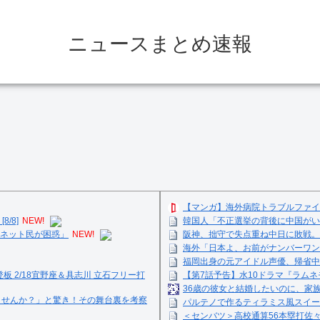
ニュースまとめ速報
【マンガ】海外病院トラブルファイ
/8]
NEW!
韓国人「不正選挙の背後に中国がい
国ネット民が困惑」
NEW!
阪神、拙守で失点重ね中日に敗戦。
海外「日本よ、お前がナンバーワン
福岡出身の元アイドル声優、帰省中
登板 2/18宜野座＆具志川 立石フリー打
【第7話予告】水10ドラマ『ラムネモ
36歳の彼女と結婚したいのに、家
ませんか？」と驚き！その舞台裏を考察
パルテノで作るティラミス風スイーツ☺
＜センバツ＞高校通算56本塁打佐