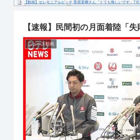
【動画】セレモニアルピッチ 菅原茉椰さん「とても悔しいです」7月
ス×千葉ロッテマリーンズ」
糖尿病になる原因、もしも糖尿病にかかってしまったら？
【文春砲】松山千春のあの曲が……参院選自民候補の応援で公選法違
【速報】民間初の月面着陸「失敗」
Powered by livedoor 相互RSS
ニュース動画