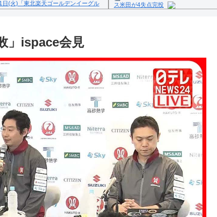
1日(火)「東北楽天ゴールデンイーグル
ス米田が4失点完投
Powered by livedoor 相互
反の疑い
ispace会見