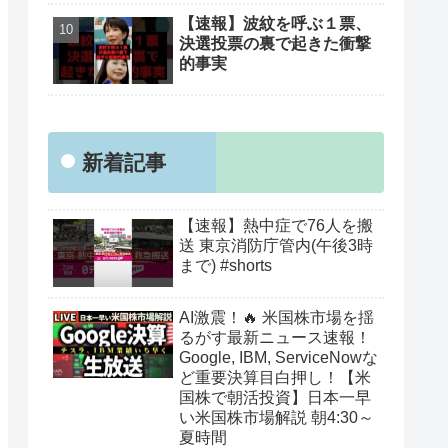
【速報】波紋を呼ぶ１票、
決選投票の裏で起きた衝撃
的事実
新着記事
【速報】熱中症で76人を搬
送 東京消防庁管内(午後3時
まで) #shorts
AI激震！🔥 米国株市場を揺
るがす最新ニュース速報！
Google, IBM, ServiceNowな
ど重要決算目白押し！【米
国株で朝活投資】日本一早
い米国株市場解説 朝4:30～
夏時間