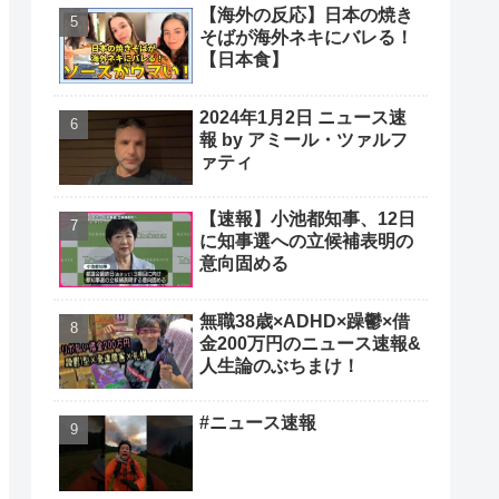
【海外の反応】日本の焼き
そばが海外ネキにバレる！
【日本食】
2024年1月2日 ニュース速
報 by アミール・ツァルフ
ァティ
【速報】小池都知事、12日
に知事選への立候補表明の
意向固める
無職38歳×ADHD×躁鬱×借
金200万円のニュース速報&
人生論のぶちまけ！
#ニュース速報