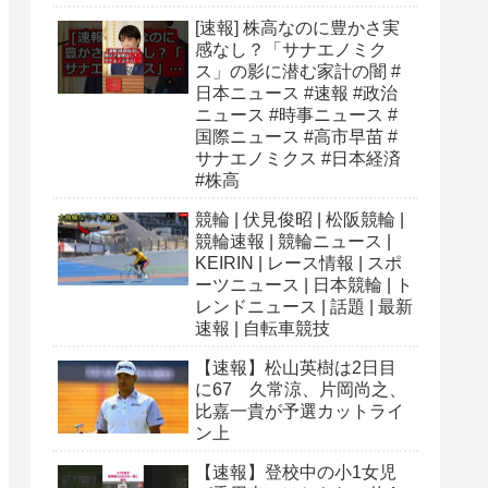
[速報] 株高なのに豊かさ実
感なし？「サナエノミク
ス」の影に潜む家計の闇 #
日本ニュース #速報 #政治
ニュース #時事ニュース #
国際ニュース #高市早苗 #
サナエノミクス #日本経済
#株高
競輪 | 伏見俊昭 | 松阪競輪 |
競輪速報 | 競輪ニュース |
KEIRIN | レース情報 | スポ
ーツニュース | 日本競輪 | ト
レンドニュース | 話題 | 最新
速報 | 自転車競技
【速報】松山英樹は2日目
に67 久常涼、片岡尚之、
比嘉一貴が予選カットライ
ン上
【速報】登校中の小1女児