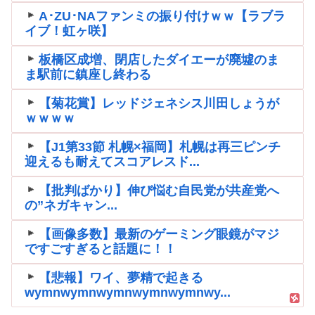
A･ZU･NAファンミの振り付けｗｗ【ラブラ
イブ！虹ヶ咲】
板橋区成増、閉店したダイエーが廃墟のま
ま駅前に鎮座し終わる
【菊花賞】レッドジェネシス川田しょうが
ｗｗｗｗ
【J1第33節 札幌×福岡】札幌は再三ピンチ
迎えるも耐えてスコアレスド...
【批判ばかり】伸び悩む自民党が共産党へ
の”ネガキャン...
【画像多数】最新のゲーミング眼鏡がマジ
ですごすぎると話題に！！
【悲報】ワイ、夢精で起きる
wymnwymnwymnwymnwymnwy...