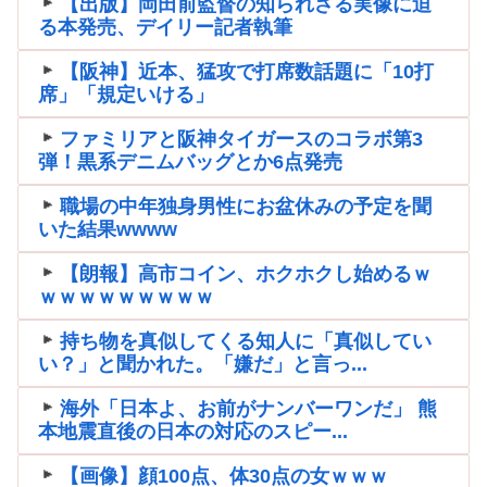
【出版】岡田前監督の知られざる実像に迫
る本発売、デイリー記者執筆
【阪神】近本、猛攻で打席数話題に「10打
席」「規定いける」
ファミリアと阪神タイガースのコラボ第3
弾！黒系デニムバッグとか6点発売
職場の中年独身男性にお盆休みの予定を聞
いた結果wwww
【朗報】高市コイン、ホクホクし始めるｗ
ｗｗｗｗｗｗｗｗｗ
持ち物を真似してくる知人に「真似してい
い？」と聞かれた。「嫌だ」と言っ...
海外「日本よ、お前がナンバーワンだ」 熊
本地震直後の日本の対応のスピー...
【画像】顔100点、体30点の女ｗｗｗ