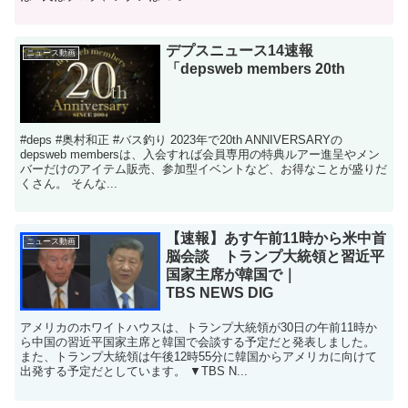
デプスニュース14速報
ニュース動画
「depsweb members 20th
#deps #奥村和正 #バス釣り 2023年で20th ANNIVERSARYの
depsweb membersは、入会すれば会員専用の特典ルアー進呈やメン
バーだけのアイテム販売、参加型イベントなど、お得なことが盛りだ
くさん。 そんな...
【速報】あす午前11時から米中首
ニュース動画
脳会談 トランプ大統領と習近平
国家主席が韓国で｜
TBS NEWS DIG
アメリカのホワイトハウスは、トランプ大統領が30日の午前11時か
ら中国の習近平国家主席と韓国で会談する予定だと発表しました。
また、トランプ大統領は午後12時55分に韓国からアメリカに向けて
出発する予定だとしています。 ▼TBS N...