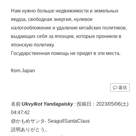
Нам нужно больше недвижимости и земельных
якудза, свободная энергия, нулевое
налогообложение и удаление китайских политиков,
выдающих себя за японцев, которые проникли в
японскую политику.
Государственная помощь не придет в эти места.
from Japan
返信
名前:
Ukvylkot Yandagaisky
:
投稿日：2023/05/06(土)
04:47:42
@かもめサンタ- SeagullSantaClaus
説明ありがとう。