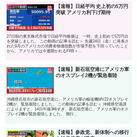
【速報】日経平均 史上初の5万円
ニュース動画
突破 アメリカ利下げ期待
27日朝の東京株式市場で日経平均株価は、一時、史上初めて5万円台
を突破しました。 この動画の記事を読む＞ 先週24日（金）に発表さ
れた9月のアメリカの消費者物価指数が市場予想を下回っていたこと
から、アメリカでは今週開かれるFRB＝...
【速報】新石垣空港にアメリカ軍
ニュース動画
のオスプレイ2機が緊急着陸
沖縄県石垣市の新石垣空港に、アメリカ軍の輸送機MV22オスプレイ
2機が、緊急着陸しました。 この動画の記事を読む＞ 沖縄県空港課
によりますと、14日午後3時すぎ、新石垣空港に、アメリカ軍のオス
プレイ2機が緊急着陸しました。 飛行...
【速報】参政党、新体制への移行
ニュース動画