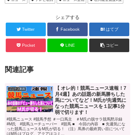
シェアする
Twitter
Facebook
はてブ
Pocket
LINE
コピー
関連記事
【 オレ的！競馬ニュース速報！7
ニュース動画
月4週】あの話題の新馬勝ちした
馬についてなど！M氏が先週気に
なった競馬ニュースを１記事1分
弱で切ります！
#競馬ニュース #競馬予想 ＃一口馬主 ＃M氏の脱サラ競馬黙示録
#M氏 #競馬ユーチューバー #競馬 ■ 今回の内容 ■ 先週気にな
った競馬ニュースをM氏が切る！ （注）馬券の最終買い目について
はM氏はブログ、アクアはコミ...