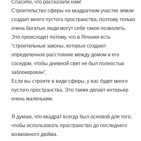
Спасибо, что рассказали нам!
Строительство сферы на квадратном участке земли
создает много пустого пространства, поэтому только
очень богатые люди могут себе такое позволить.
Это происходит потому, что в Японии есть
“строительные законы, которые создают
определенное расстояние между домом и его
соседом, чтобы дневной свет не был полностью
заблокирован”,
Если вы строите в виде сферы, у вас будет много
пустого пространства. Это также делает интерьер
очень маленьким.
Я думаю, что квадрат всегда был основой для того,
чтобы использовать пространство до последнего
возможного дюйма.