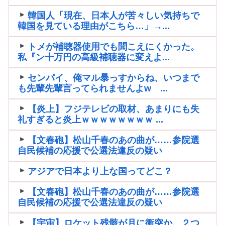
韓国人「現在、日本人が苦々しい気持ちで
韓国を見ている理由がこちら…」→...
トメが補聴器使用でも聞こえにくかった。
私『ン十万円の高級補聴器に変えよ...
センパイ、俺マル暴っすからね、いつまで
も先輩先輩言ってられませんよw ...
【炎上】フジテレビの取材、あまりにも失
礼すぎると炎上ｗｗｗｗｗｗｗｗ ...
【文春砲】松山千春のあの曲が……参院選
自民候補の応援で公選法違反の疑い
アジアで日本より上な国ってどこ？
【文春砲】松山千春のあの曲が……参院選
自民候補の応援で公選法違反の疑い
【宇宙】ロケット残骸が月に衝突か、２つ