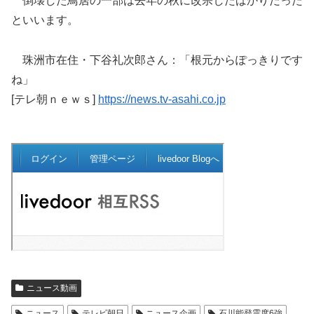
倒壊した鳥居の一部は去年の秋に改宗したばかりだった
といいます。
珠洲市在住・下谷礼次郎さん：「根元からぽっきりです
ね」
[テレ朝ｎｅｗｓ]
https://news.tv-asahi.co.jp
ニュース動画
ニュース
テレビ朝日
ニュース企画
石川能登震度6強