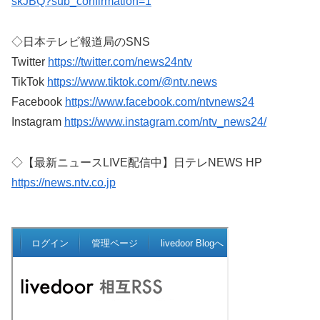
skJBQ?sub_confirmation=1
◇日本テレビ報道局のSNS
Twitter
https://twitter.com/news24ntv
TikTok
https://www.tiktok.com/@ntv.news
Facebook
https://www.facebook.com/ntvnews24
Instagram
https://www.instagram.com/ntv_news24/
◇【最新ニュースLIVE配信中】日テレNEWS HP
https://news.ntv.co.jp