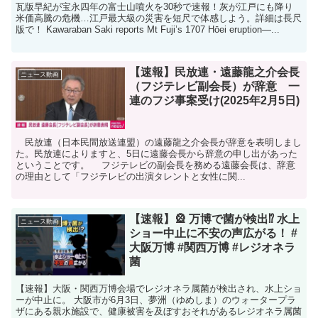
瓦版早紀が宝永四年の富士山噴火を30秒で速報！灰が江戸にも降り
米価高騰の危機…江戸最大級の災害を短尺で体感しよう。詳細は長尺
版で！ Kawaraban Saki reports Mt Fuji’s 1707 Hōei eruption—...
【速報】民放連・遠藤龍之介会長
ニュース動画
（フジテレビ副会長）が辞意 一
連のフジ事案受け(2025年2月5日)
民放連（日本民間放送連盟）の遠藤龍之介会長が辞意を表明しまし
た。民放連によりますと、5日に遠藤会長から辞意の申し出があった
ということです。 フジテレビの副会長を務める遠藤会長は、辞意
の理由として「フジテレビの出演タレントと女性に関...
【速報】🎡 万博で菌が検出⁉ 水上
ニュース動画
ショー中止に不安の声広がる！ #
大阪万博 #関西万博 #レジオネラ
菌
【速報】大阪・関西万博会場でレジオネラ属菌が検出され、水上ショ
ーが中止に。 大阪市が6月3日、夢洲（ゆめしま）のウォータープラ
ザにある親水施設で、健康被害を及ぼすおそれがあるレジオネラ属菌