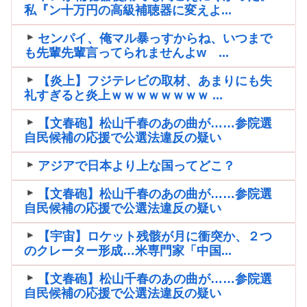
私『ン十万円の高級補聴器に変えよ...
センパイ、俺マル暴っすからね、いつまで
も先輩先輩言ってられませんよw ...
【炎上】フジテレビの取材、あまりにも失
礼すぎると炎上ｗｗｗｗｗｗｗｗ ...
【文春砲】松山千春のあの曲が……参院選
自民候補の応援で公選法違反の疑い
アジアで日本より上な国ってどこ？
【文春砲】松山千春のあの曲が……参院選
自民候補の応援で公選法違反の疑い
【宇宙】ロケット残骸が月に衝突か、２つ
のクレーター形成…米専門家「中国...
【文春砲】松山千春のあの曲が……参院選
自民候補の応援で公選法違反の疑い