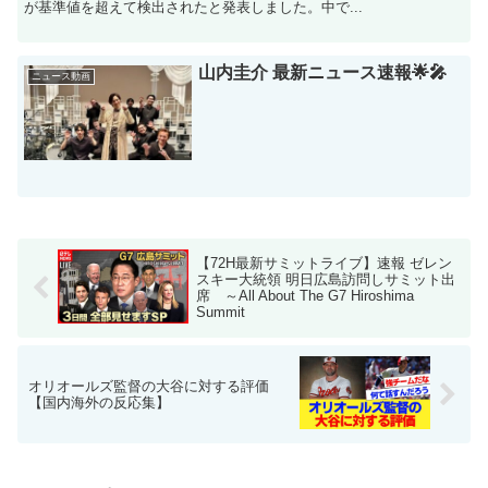
が基準値を超えて検出されたと発表しました。中で...
山内圭介 最新ニュース速報🌟🎤
ニュース動画
【72H最新サミットライブ】速報 ゼレン
スキー大統領 明日広島訪問しサミット出
席 ～All About The G7 Hiroshima
Summit
オリオールズ監督の大谷に対する評価
【国内海外の反応集】