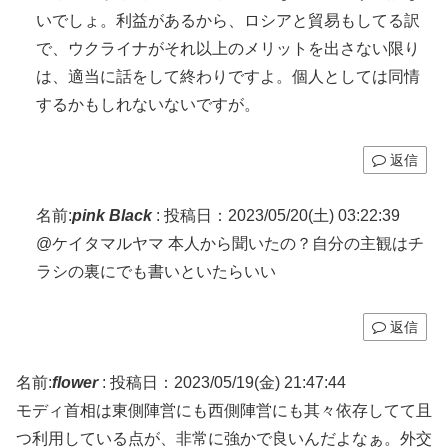
いでしょ。利益があるから、ロシアと貿易もしてる訳
で、ウクライナがそれ以上のメリットを出さない限り
は、適当に話をして終わりですよ。個人としては同情
するかもしれないないですが。
返信
名前:
pink Black
:
投稿日：2023/05/20(土) 03:22:39
@ケイタマルヤマ 本人から聞いたの？自分の主観はチ
ラシの裏にでも書いといたらいい
返信
名前:
flower
:
投稿日：2023/05/19(金) 21:47:44
モディ首相は東側陣営にも西側陣営にも其々依存してて且
つ利用している点が、非常に強かで良いんだよなぁ。外交