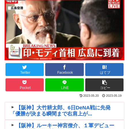
Twitter
Facebook
はてブ
Pocket
LINE
コピー
2023.05.20
2023.05.19
【阪神】大竹耕太郎、6日DeNA戦に先発
「優勝が決まる瞬間まで右肩上が...
【阪神】ルーキー神宮僚介、１軍デビュー