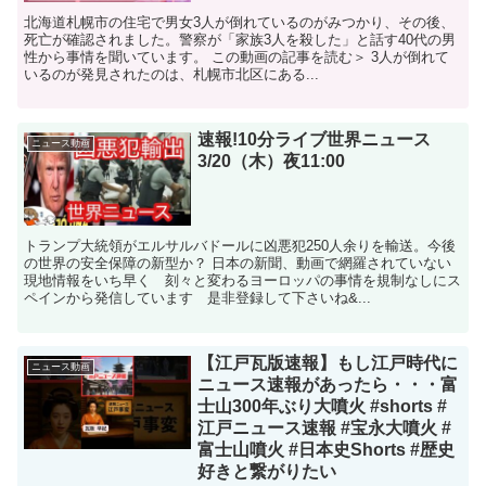
北海道札幌市の住宅で男女3人が倒れているのがみつかり、その後、
死亡が確認されました。警察が「家族3人を殺した」と話す40代の男
性から事情を聞いています。 この動画の記事を読む＞ 3人が倒れて
いるのが発見されたのは、札幌市北区にある...
速報!10分ライブ世界ニュース
ニュース動画
3/20（木）夜11:00
トランプ大統領がエルサルバドールに凶悪犯250人余りを輸送。今後
の世界の安全保障の新型か？ 日本の新聞、動画で網羅されていない
現地情報をいち早く 刻々と変わるヨーロッパの事情を規制なしにス
ペインから発信しています 是非登録して下さいね&...
【江戸瓦版速報】もし江戸時代に
ニュース動画
ニュース速報があったら・・・富
士山300年ぶり大噴火 #shorts #
江戸ニュース速報 #宝永大噴火 #
富士山噴火 #日本史Shorts #歴史
好きと繋がりたい