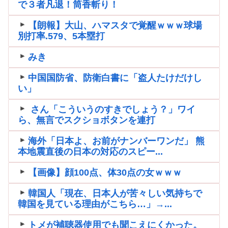
で３者凡退！筒香斬り！
【朗報】大山、ハマスタで覚醒ｗｗｗ球場
別打率.579、5本塁打
みき
中国国防省、防衛白書に「盗人たけだけし
い」
さん「こういうのすきでしょう？」ワイ
ら、無言でスクショボタンを連打
海外「日本よ、お前がナンバーワンだ」 熊
本地震直後の日本の対応のスピー...
【画像】顔100点、体30点の女ｗｗｗ
韓国人「現在、日本人が苦々しい気持ちで
韓国を見ている理由がこちら…」→...
トメが補聴器使用でも聞こえにくかった。