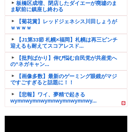
板橋区成増、閉店したダイエーが廃墟のま
ま駅前に鎮座し終わる
【菊花賞】レッドジェネシス川田しょうが
ｗｗｗｗ
【J1第33節 札幌×福岡】札幌は再三ピンチ
迎えるも耐えてスコアレスド...
【批判ばかり】伸び悩む自民党が共産党へ
の”ネガキャン...
【画像多数】最新のゲーミング眼鏡がマジ
ですごすぎると話題に！！
【悲報】ワイ、夢精で起きる
wymnwymnwymnwymnwymnwy...