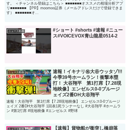
す。 ＜チャンネル登録はこちら＞ ■■■■■■■オススメの相場分析アプ
リ■■■■■■■ 【PR】moomoo証券（メールアドレスだけで登録できま
す） ■■■■■■■オ...
#ショート #shorts #速報 #ニュー
ニュース動画
ス#VOICEVOX青山龍星0514-2
速報！イキナリ㊗️大谷ウッタゾ!!!
ニュース動画
今季39号ホームラン！衝撃本塁
打！ 大谷翔平 第1打席【7.28現
地映像】エンゼルス0-0ブルージ
ェイズ2番DH大谷翔平
速報！大谷翔平 第1打席【7.28現地映像】 エンゼルス0-0ブルージ
ェイズ 2番DH大谷翔平 1回表1死ランナーなし #大谷翔平 #ホームラ
ン #第1打席 #現地映像 #エンゼルス #野球
【速報】貨物船が衝突し橋崩落
ニュース動画