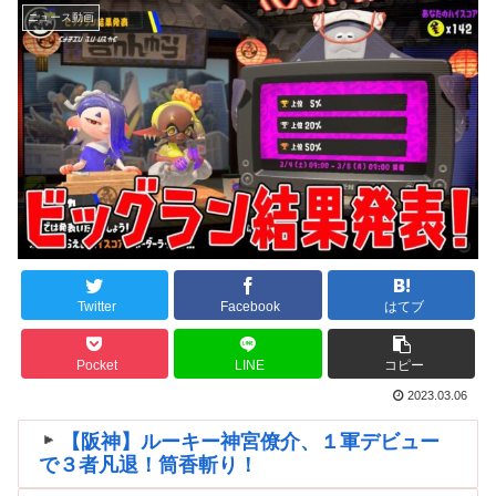
ニュース動画
Twitter
Facebook
はてブ
Pocket
LINE
コピー
2023.03.06
【阪神】ルーキー神宮僚介、１軍デビュー
で３者凡退！筒香斬り！