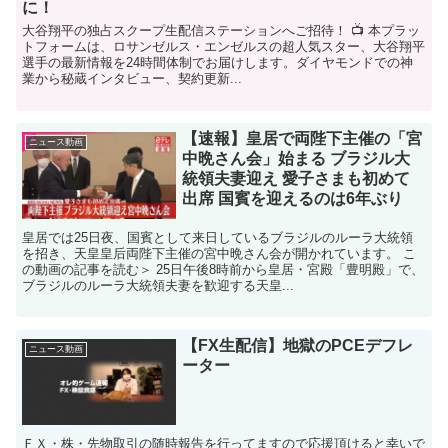
に！
大谷翔平の独占スクープ生配信ステーションへご招待！ 📺 本プラッ
トフォームは、ロサンゼルス・エンゼルスの超人気スター、大谷翔平
選手の最新情報を24時間体制でお届けします。ダイヤモンドでの神
業から秘蔵インタビュー、契約更新...
【速報】皇居で両陛下主催の「宮
ニュース動画
中晩さん会」始まる ブラジル大
統領夫妻迎え 愛子さまも初めて
出席 国賓を迎えるのは6年ぶり
皇居では25日夜、国賓として来日しているブラジルのルーラ大統領
を招き、天皇皇后両陛下主催の宮中晩さん会が開かれています。 こ
の動画の記事を読む＞ 25日午後8時前から皇居・宮殿「豊明殿」で、
ブラジルのルーラ大統領夫妻を歓迎する天皇...
【FX生配信】地獄のPCEデフレ
ニュース動画
ーター
ＦＸ・株・先物取引の随時報告を行ってますので応援頂けると幸いで