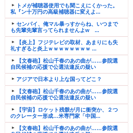
トメが補聴器使用でも聞こえにくかった。
私『ン十万円の高級補聴器に変えよ...
センパイ、俺マル暴っすからね、いつまで
も先輩先輩言ってられませんよw ...
【炎上】フジテレビの取材、あまりにも失
礼すぎると炎上ｗｗｗｗｗｗｗｗ ...
【文春砲】松山千春のあの曲が……参院選
自民候補の応援で公選法違反の疑い
アジアで日本より上な国ってどこ？
【文春砲】松山千春のあの曲が……参院選
自民候補の応援で公選法違反の疑い
【宇宙】ロケット残骸が月に衝突か、２つ
のクレーター形成…米専門家「中国...
【文春砲】松山千春のあの曲が……参院選