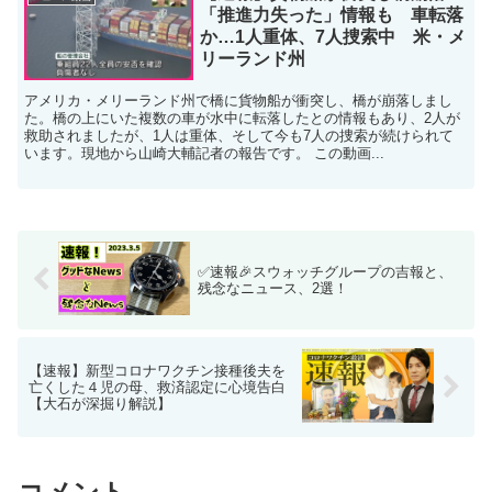
「推進力失った」情報も 車転落
か…1人重体、7人捜索中 米・メ
リーランド州
アメリカ・メリーランド州で橋に貨物船が衝突し、橋が崩落しまし
た。橋の上にいた複数の車が水中に転落したとの情報もあり、2人が
救助されましたが、1人は重体、そして今も7人の捜索が続けられて
います。現地から山崎大輔記者の報告です。 この動画...
✅速報🎉スウォッチグループの吉報と、
残念なニュース、2選！
【速報】新型コロナワクチン接種後夫を
亡くした４児の母、救済認定に心境告白
【大石が深掘り解説】