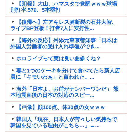
【朗報】大山、ハマスタで覚醒ｗｗｗ球場
別打率.579、5本塁打
【復帰へ】左アキレス腱断裂の石井大智、
ライブBP登板！打者7人に安打性...
【海外の反応】舛添元東京都知事「日本は
外国人労働者の受け入れ準備ができ...
ホロライブって実は良い曲多くね？
妻と1つのケーキを分けて食べてたら新人店
員に「キモいわぁ」と言われた。...
海外「日本よ、お前がナンバーワンだ」 熊
本地震直後の日本の対応のスピー...
【画像】顔100点、体30点の女ｗｗｗ
韓国人「現在、日本人が苦々しい気持ちで
韓国を見ている理由がこちら…」→...