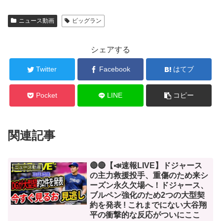
ニュース動画
ビッグラン
シェアする
Twitter
Facebook
はてブ
Pocket
LINE
コピー
関連記事
🔴🔴【📣速報LIVE】ドジャース
ニュース動画
の主力救援投手、重傷のため来シ
ーズン永久欠場へ！ドジャース、
ブルペン強化のため2つの大型契
約を発表 ! これまでにない大谷翔
平の衝撃的な反応がついにここ