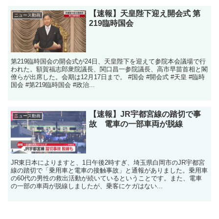
【速報】天皇陛下迎え開会式 第
ニュース動画
219臨時国会
第219臨時国会の開会式が24日、天皇陛下を迎えて参院本会議場で行
われた。額賀福志郎衆院議長、関口昌一参院議長、高市早苗首相と閣
僚らが出席した。会期は12月17日まで。 #国会 #開会式 #天皇 #臨時
国会 #第219臨時国会 #政治...
【速報】JR宇都宮線の踏切で事
ニュース動画
故 電車の一部車両が脱線
JR東日本によりますと、1日午後2時すぎ、埼玉県白岡市のJR宇都宮
線の踏切で「乗用車と電車の接触事故」と通報がありました。乗用車
の60代の男性の救出活動が続いているということです。また、電車
の一部の車両が脱線しましたが、乗客にケガはない...