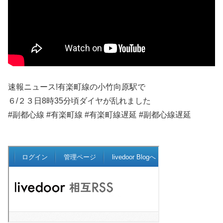
速報ニュース!有楽町線の小竹向原駅で
６/２３日8時35分頃ダイヤが乱れました
#副都心線 #有楽町線 #有楽町線遅延 #副都心線遅延