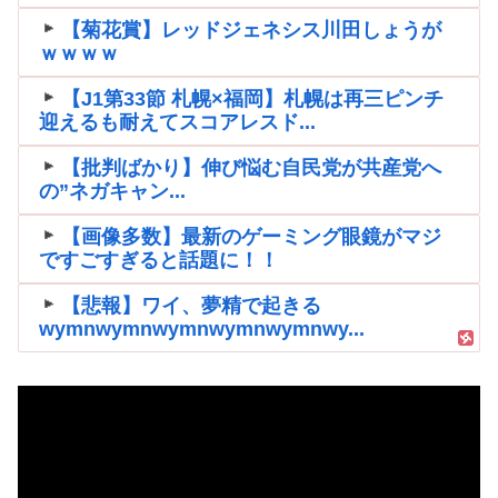
【菊花賞】レッドジェネシス川田しょうが
ｗｗｗｗ
【J1第33節 札幌×福岡】札幌は再三ピンチ
迎えるも耐えてスコアレスド...
【批判ばかり】伸び悩む自民党が共産党へ
の”ネガキャン...
【画像多数】最新のゲーミング眼鏡がマジ
ですごすぎると話題に！！
【悲報】ワイ、夢精で起きる
wymnwymnwymnwymnwymnwy...