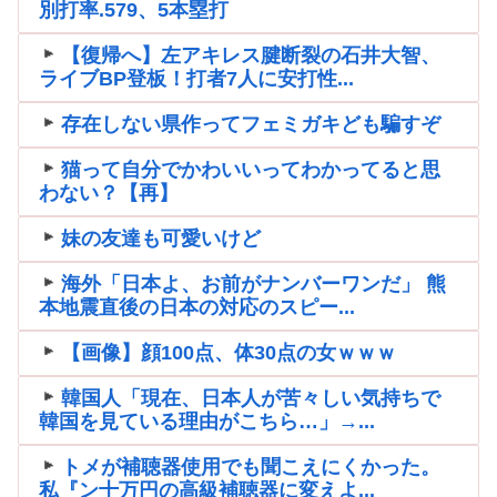
別打率.579、5本塁打
【復帰へ】左アキレス腱断裂の石井大智、
ライブBP登板！打者7人に安打性...
存在しない県作ってフェミガキども騙すぞ
猫って自分でかわいいってわかってると思
わない？【再】
妹の友達も可愛いけど
海外「日本よ、お前がナンバーワンだ」 熊
本地震直後の日本の対応のスピー...
【画像】顔100点、体30点の女ｗｗｗ
韓国人「現在、日本人が苦々しい気持ちで
韓国を見ている理由がこちら…」→...
トメが補聴器使用でも聞こえにくかった。
私『ン十万円の高級補聴器に変えよ...