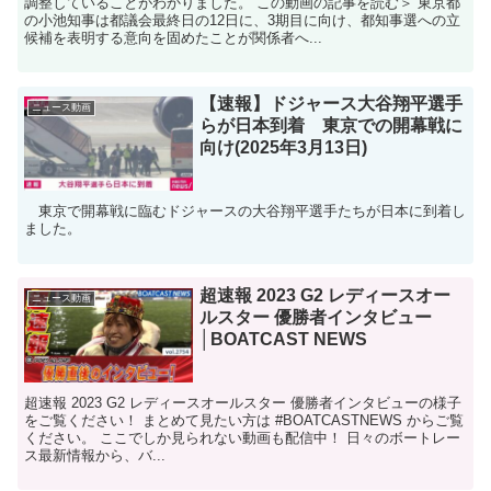
調整していることがわかりました。 この動画の記事を読む＞ 東京都
の小池知事は都議会最終日の12日に、3期目に向け、都知事選への立
候補を表明する意向を固めたことが関係者へ...
【速報】ドジャース大谷翔平選手
ニュース動画
らが日本到着 東京での開幕戦に
向け(2025年3月13日)
東京で開幕戦に臨むドジャースの大谷翔平選手たちが日本に到着し
ました。
超速報 2023 G2 レディースオー
ニュース動画
ルスター 優勝者インタビュー
│BOATCAST NEWS
超速報 2023 G2 レディースオールスター 優勝者インタビューの様子
をご覧ください！ まとめて見たい方は #BOATCASTNEWS からご覧
ください。 ここでしか見られない動画も配信中！ 日々のボートレー
ス最新情報から、バ...