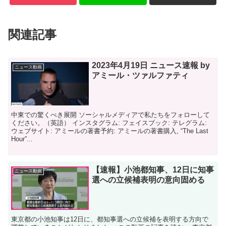
関連記事
2023年4月19日 ニュース速報 by
ニュース動画
アミール・ツァルファティ
中東での驚くべき展開 ソーシャルメディアで私たちをフォローして
ください。（英語） インスタグラム: フェイスブック: テレグラム:
ウェブサイト: アミールの著書予約: アミールの著書購入, “The Last
Hour”...
【速報】小池都知事、12日に知事
ニュース動画
選への立候補表明の意向固める
東京都の小池知事は12日に、都知事選への立候補を表明する方向で