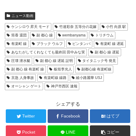
ニュース動画
ケンシロウ 昇天 モード
竹達彩奈 五等分の花嫁
小竹 向原 駅
筒香 退団
副 都心 線
wembanyama
トリチウム
有楽町 線
ブラック ウルフ
ピンタンパ
有楽町 線 遅延
あなたがしてくれなくても最終回 田中みな実
副 都心 線 遅延
圧壊 潜水艇
副 都心 線 遅延 証明
タイタニック号 発見
副 都心 線 有楽町 線
板垣李光人
副都心線 有楽町線
京急 人身事故
有楽町線 線路
綾小路麗華 USJ
オーシャン ゲート
神戸市西区 速報
シェアする
Twitter
Facebook
はてブ
Pocket
LINE
コピー