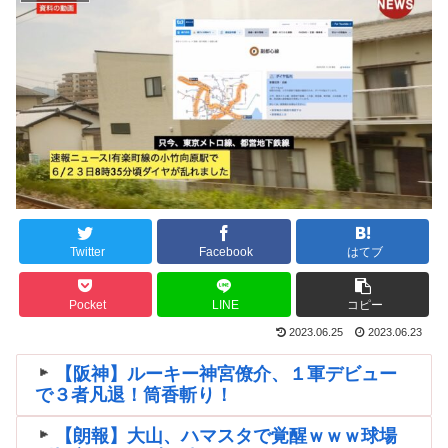
Twitter
Facebook
はてブ
Pocket
LINE
コピー
2023.06.25
2023.06.23
【阪神】ルーキー神宮僚介、１軍デビュー
で３者凡退！筒香斬り！
【朗報】大山、ハマスタで覚醒ｗｗｗ球場