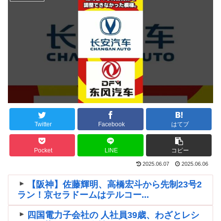
Twitter
Facebook
はてブ
Pocket
LINE
コピー
2025.06.07
2025.06.06
【阪神】佐藤輝明、高橋宏斗から先制23号2
ラン！京セラドームはテルコー...
四国電力子会社の 人社員39歳、わざとレシ