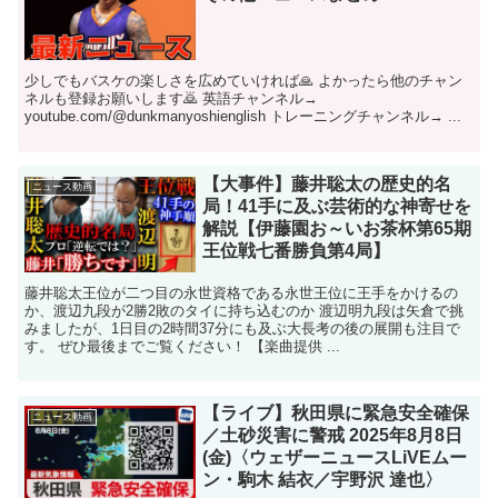
少しでもバスケの楽しさを広めていければ🙏 よかったら他のチャン
ネルも登録お願いします🙇 英語チャンネル→
youtube.com/@dunkmanyoshienglish トレーニングチャンネル→ ...
【大事件】藤井聡太の歴史的名
ニュース動画
局！41手に及ぶ芸術的な神寄せを
解説【伊藤園お～いお茶杯第65期
王位戦七番勝負第4局】
藤井聡太王位が二つ目の永世資格である永世王位に王手をかけるの
か、渡辺九段が2勝2敗のタイに持ち込むのか 渡辺明九段は矢倉で挑
みましたが、1日目の2時間37分にも及ぶ大長考の後の展開も注目で
す。 ぜひ最後までご覧ください！ 【楽曲提供 ...
【ライブ】秋田県に緊急安全確保
ニュース動画
／土砂災害に警戒 2025年8月8日
(金)〈ウェザーニュースLiVEムー
ン・駒木 結衣／宇野沢 達也〉