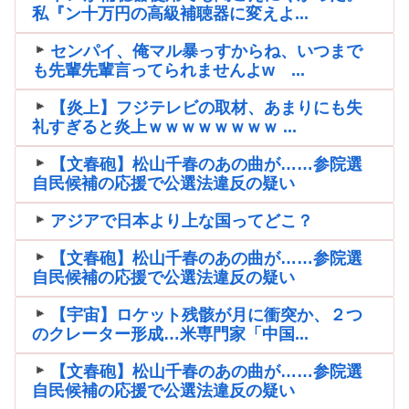
私『ン十万円の高級補聴器に変えよ...
センパイ、俺マル暴っすからね、いつまで
も先輩先輩言ってられませんよw ...
【炎上】フジテレビの取材、あまりにも失
礼すぎると炎上ｗｗｗｗｗｗｗｗ ...
【文春砲】松山千春のあの曲が……参院選
自民候補の応援で公選法違反の疑い
アジアで日本より上な国ってどこ？
【文春砲】松山千春のあの曲が……参院選
自民候補の応援で公選法違反の疑い
【宇宙】ロケット残骸が月に衝突か、２つ
のクレーター形成…米専門家「中国...
【文春砲】松山千春のあの曲が……参院選
自民候補の応援で公選法違反の疑い