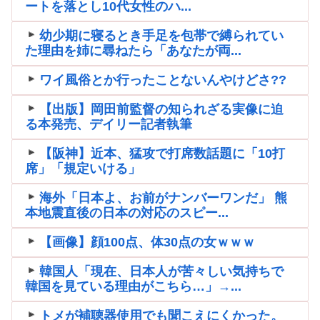
ートを落とし10代女性のハ...
幼少期に寝るとき手足を包帯で縛られてい
た理由を姉に尋ねたら「あなたが両...
ワイ風俗とか行ったことないんやけどさ??
【出版】岡田前監督の知られざる実像に迫
る本発売、デイリー記者執筆
【阪神】近本、猛攻で打席数話題に「10打
席」「規定いける」
海外「日本よ、お前がナンバーワンだ」 熊
本地震直後の日本の対応のスピー...
【画像】顔100点、体30点の女ｗｗｗ
韓国人「現在、日本人が苦々しい気持ちで
韓国を見ている理由がこちら…」→...
トメが補聴器使用でも聞こえにくかった。