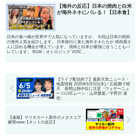
【海外の反応】日本の焼肉と白米
ニュース動画
が海外ネキにバレる！【日本食】
日本の食べ物が世界中で人気になっていますが、 今回は日本の焼肉
の海外人気を紹介します。 日本旅行に来た海外ネキたちが 焼肉屋さ
んに訪れる機会が増えています。 焼肉と白米が最強に合うこともバ
レています。 BGM：オトロジック VOIC...
【ライブ配信終了】最新天気ニュース・
地震情報 2025年6月5日(木)／広範囲で晴
天 昼間は熱中症に注意〈ウェザーニュ
ースLiVEムーン・山岸愛梨／宇野沢 達
也〉
【速報】マリオカート新作のメタスコア
解禁www【ネットの反応】