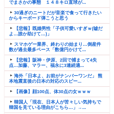
でまさかの事態 １４８キロ直球が...
30過ぎのニートだが音楽で食って行きたい
からキーボード弾こうと思う
【悲報】既婚男性「子供可愛いすぎｗ(嘘だ
よ…誰か助けて…)」
スマホゲー業界、終わりの始まり…倒産件
数が過去最多ペース「数億円かけて...
【悲報】阪神・伊原、2回で捕まって4失
点…加藤、マラー、福永に3連続適...
海外「日本よ、お前がナンバーワンだ」 熊
本地震直後の日本の対応のスピー...
【画像】顔100点、体30点の女ｗｗｗ
韓国人「現在、日本人が苦々しい気持ちで
韓国を見ている理由がこちら…」→...