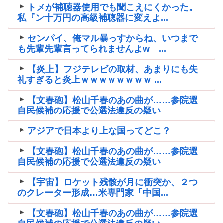
トメが補聴器使用でも聞こえにくかった。
私『ン十万円の高級補聴器に変えよ...
センパイ、俺マル暴っすからね、いつまで
も先輩先輩言ってられませんよw ...
【炎上】フジテレビの取材、あまりにも失
礼すぎると炎上ｗｗｗｗｗｗｗｗ ...
【文春砲】松山千春のあの曲が……参院選
自民候補の応援で公選法違反の疑い
アジアで日本より上な国ってどこ？
【文春砲】松山千春のあの曲が……参院選
自民候補の応援で公選法違反の疑い
【宇宙】ロケット残骸が月に衝突か、２つ
のクレーター形成…米専門家「中国...
【文春砲】松山千春のあの曲が……参院選