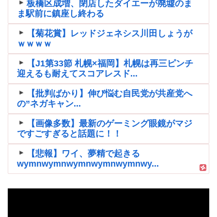
板橋区成増、閉店したダイエーが廃墟のま
ま駅前に鎮座し終わる
【菊花賞】レッドジェネシス川田しょうが
ｗｗｗｗ
【J1第33節 札幌×福岡】札幌は再三ピンチ
迎えるも耐えてスコアレスド...
【批判ばかり】伸び悩む自民党が共産党へ
の”ネガキャン...
【画像多数】最新のゲーミング眼鏡がマジ
ですごすぎると話題に！！
【悲報】ワイ、夢精で起きる
wymnwymnwymnwymnwymnwy...