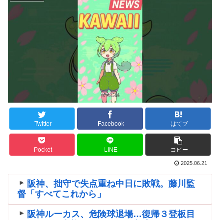
Twitter
Facebook
はてブ
Pocket
LINE
コピー
2025.06.21
阪神、拙守で失点重ね中日に敗戦。藤川監
督「すべてこれから」
阪神ルーカス、危険球退場…復帰３登板目