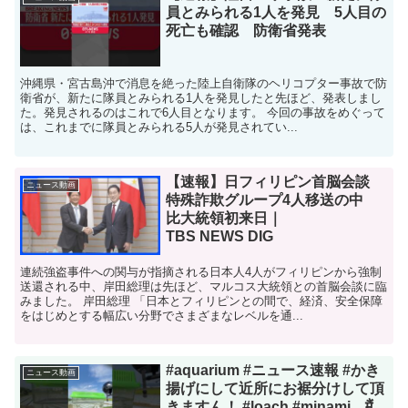
員とみられる1人を発見 5人目の
死亡も確認 防衛省発表
沖縄県・宮古島沖で消息を絶った陸上自衛隊のヘリコプター事故で防
衛省が、新たに隊員とみられる1人を発見したと先ほど、発表しまし
た。発見されるのはこれで6人目となります。 今回の事故をめぐって
は、これまでに隊員とみられる5人が発見されてい...
【速報】日フィリピン首脳会談
ニュース動画
特殊詐欺グループ4人移送の中
比大統領初来日｜
TBS NEWS DIG
連続強盗事件への関与が指摘される日本人4人がフィリピンから強制
送還される中、岸田総理は先ほど、マルコス大統領との首脳会談に臨
みました。 岸田総理 「日本とフィリピンとの間で、経済、安全保障
をはじめとする幅広い分野でさまざまなレベルを通...
#aquarium #ニュース速報 #かき
ニュース動画
揚げにして近所にお裾分けして頂
きますん！ #loach #minami मैं