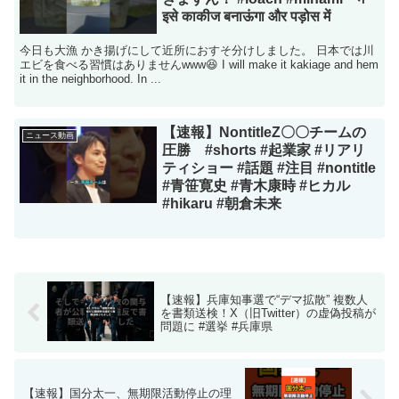
इसे काकीज बनाऊंगा और पड़ोस में
今日も大漁 かき揚げにして近所におすそ分けしました。 日本では川
エビを食べる習慣はありませんwww😆 I will make it kakiage and hem
it in the neighborhood. In ...
【速報】NontitleZ〇〇チームの
ニュース動画
圧勝 #shorts #起業家 #リアリ
ティショー #話題 #注目 #nontitle
#青笹寛史 #青木康時 #ヒカル
#hikaru #朝倉未来
【速報】兵庫知事選で“デマ拡散” 複数人
を書類送検！X（旧Twitter）の虚偽投稿が
問題に #選挙 #兵庫県
【速報】国分太一、無期限活動停止の理