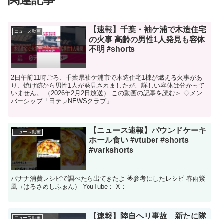
【速報】千葉・袖ケ浦で木造住宅
ニュース動画
の火事 高齢の男性1人発見も容体
不明 #shorts
2日午前11時ごろ、千葉県袖ケ浦市で木造住宅1棟が燃える火事があ
り、焼け跡から男性1人が発見されましたが、詳しい容体は分かって
いません。 （2026年2月2日放送） この動画の記事を読む＞ ◇メン
バーシップ「日テレNEWSクラブ」...
【ニュース速報】パウンドケーキ
ニュース動画
ホール食い #vtuber #shorts
#varkshorts
バナナ消費レシピで調べたら出てきたよ 🌟参考にしたレシピ 春雨紫
風（はるさめしふぉん） YouTube： X：
【速報】陸自ヘリ事故 新たに隊
ニュース動画