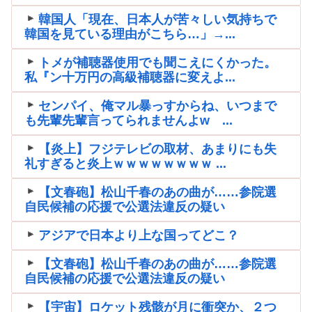
韓国人「現在、日本人が苦々しい気持ちで
韓国を見ている理由がこちら…」→...
トメが補聴器使用でも聞こえにくかった。
私『ン十万円の高級補聴器に変えよ...
センパイ、俺マル暴っすからね、いつまで
も先輩先輩言ってられませんよw ...
【炎上】フジテレビの取材、あまりにも失
礼すぎると炎上ｗｗｗｗｗｗｗｗ ...
【文春砲】松山千春のあの曲が……参院選
自民候補の応援で公選法違反の疑い
アジアで日本より上な国ってどこ？
【文春砲】松山千春のあの曲が……参院選
自民候補の応援で公選法違反の疑い
【宇宙】ロケット残骸が月に衝突か、２つ