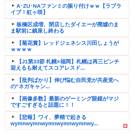
A･ZU･NAファンミの振り付けｗｗ【ラブラ
イブ！虹ヶ咲】
板橋区成増、閉店したダイエーが廃墟のま
ま駅前に鎮座し終わる
【菊花賞】レッドジェネシス川田しょうが
ｗｗｗｗ
【J1第33節 札幌×福岡】札幌は再三ピンチ
迎えるも耐えてスコアレスド...
【批判ばかり】伸び悩む自民党が共産党へ
の”ネガキャン...
【画像多数】最新のゲーミング眼鏡がマジ
ですごすぎると話題に！！
【悲報】ワイ、夢精で起きる
wymnwymnwymnwymnwymnwy...