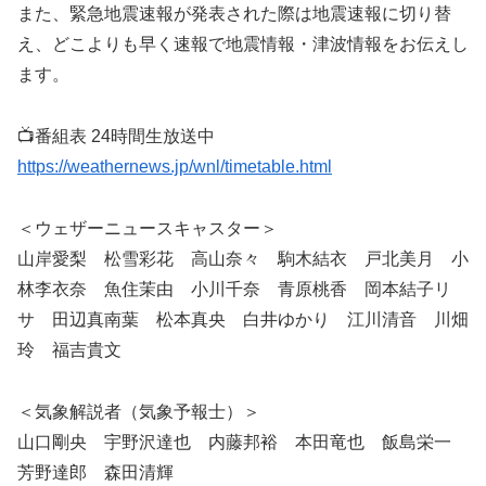
また、緊急地震速報が発表された際は地震速報に切り替
え、どこよりも早く速報で地震情報・津波情報をお伝えし
ます。
📺️番組表 24時間生放送中
https://weathernews.jp/wnl/timetable.html
＜ウェザーニュースキャスター＞
山岸愛梨 松雪彩花 高山奈々 駒木結衣 戸北美月 小
林李衣奈 魚住茉由 小川千奈 青原桃香 岡本結子リ
サ 田辺真南葉 松本真央 白井ゆかり 江川清音 川畑
玲 福吉貴文
＜気象解説者（気象予報士）＞
山口剛央 宇野沢達也 内藤邦裕 本田竜也 飯島栄一
芳野達郎 森田清輝