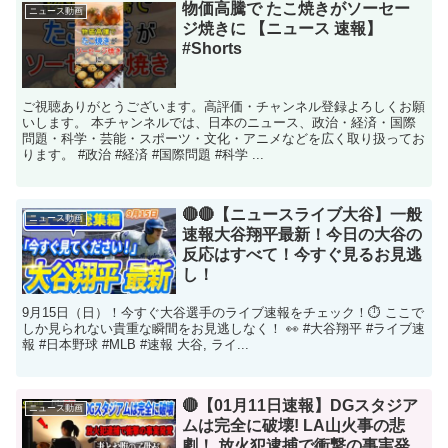
物価高騰で たこ焼きがソーセー
ニュース動画
ジ焼きに 【ニュース 速報】
#Shorts
ご視聴ありがとうございます。高評価・チャンネル登録よろしくお願
いします。 本チャンネルでは、日本のニュース、政治・経済・国際
問題・科学・芸能・スポーツ・文化・アニメなどを広く取り扱ってお
ります。 #政治 #経済 #国際問題 #科学 ...
🔴🔴【ニュースライブ大谷】一般
ニュース動画
速報大谷翔平最新！今日の大谷の
反応はすべて！今すぐ見るお見逃
し！
9月15日（日）！今すぐ大谷選手のライブ速報をチェック！⏱️ ここで
しか見られない貴重な瞬間をお見逃しなく！ 👀 #大谷翔平 #ライブ速
報 #日本野球 #MLB #速報 大谷, ライ...
🔴【01月11日速報】DGスタジア
ニュース動画
ムは完全に破壊! LA山火事の悲
劇！ 放火犯逮捕で衝撃の事実発