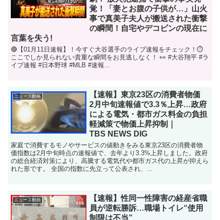
覚！「妻とお腹の子供が…」山火
事で真美子夫人が搬送された衝撃
の瞬間！自宅やデコピンの現在に
言葉を失う!
🔴【01月11日速報】！今すぐ大谷選手のライブ速報をチェック！⏱️
ここでしか見られない貴重な瞬間をお見逃しなく！ 👀 #大谷翔平 #ラ
イブ速報 #日本野球 #MLB #速報...
【速報】東京23区の消費者物価
ニュース動画
2月中旬速報値で3.3％上昇…政府
による電気・都市ガス料金の負担
軽減策で物価上昇抑制｜
TBS NEWS DIG
家庭で消費するモノやサービスの値動きをみる東京23区の消費者物
価指数は2月中旬時点の速報値で、去年より3.3%上昇しました。政府
の総合経済対策により、高騰する電気代や都市ガス代の上昇が抑えら
れた形です。 全国の指数に先立って公表され、...
【速報】性同一性障害の経産省職
ニュース動画
員が逆転勝訴…職場トイレ“使用
制限は不当”