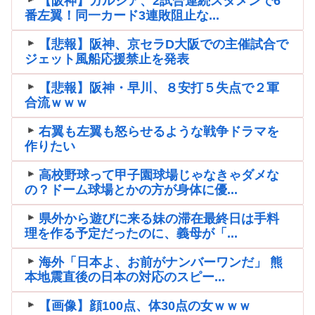
【阪神】ガルシア、2試合連続スタメンで6
番左翼！同一カード3連敗阻止な...
【悲報】阪神、京セラD大阪での主催試合で
ジェット風船応援禁止を発表
【悲報】阪神・早川、８安打５失点で２軍
合流ｗｗｗ
右翼も左翼も怒らせるような戦争ドラマを
作りたい
高校野球って甲子園球場じゃなきゃダメな
の？ドーム球場とかの方が身体に優...
県外から遊びに来る妹の滞在最終日は手料
理を作る予定だったのに、義母が「...
海外「日本よ、お前がナンバーワンだ」 熊
本地震直後の日本の対応のスピー...
【画像】顔100点、体30点の女ｗｗｗ