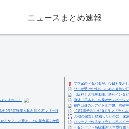
ニュースまとめ速報
ブブ家のドタバタが、今日も愛おし
ワイが受けた性的いじめと虐待で打
【阪神】大竹耕太郎、勝利インタビ
いですよね～！
海外「日本よ、お前がナンバーワン
福岡出身の元アイドル声優、帰省中
登板 2/18宜野座＆具志川 立石フリー打
【第7話予告】水10ドラマ『ラムネモ
36歳の彼女と結婚したいのに、家
ませんか？」と驚き！その舞台裏を考察
パルテノで作るティラミス風スイーツ☺
＜センバツ＞高校通算56本塁打佐