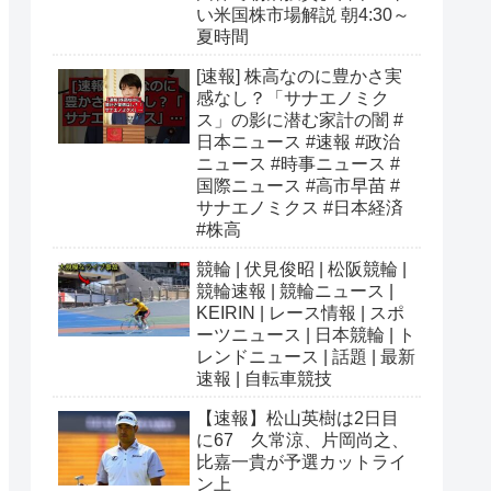
い米国株市場解説 朝4:30～
夏時間
[速報] 株高なのに豊かさ実
感なし？「サナエノミク
ス」の影に潜む家計の闇 #
日本ニュース #速報 #政治
ニュース #時事ニュース #
国際ニュース #高市早苗 #
サナエノミクス #日本経済
#株高
競輪 | 伏見俊昭 | 松阪競輪 |
競輪速報 | 競輪ニュース |
KEIRIN | レース情報 | スポ
ーツニュース | 日本競輪 | ト
レンドニュース | 話題 | 最新
速報 | 自転車競技
【速報】松山英樹は2日目
に67 久常涼、片岡尚之、
比嘉一貴が予選カットライ
ン上