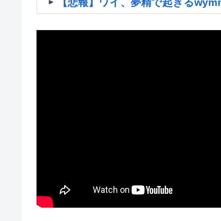
【悲報】ワイ、夢精で起きるwymnwym