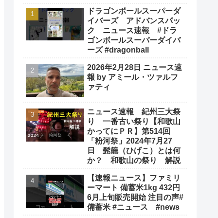
ドラゴンボールスーパーダ
イバーズ アドバンスパッ
ク ニュース速報 #ドラ
ゴンボールスーパーダイバ
ーズ #dragonball
2026年2月28日 ニュース速
報 by アミール・ツァルフ
ァティ
ニュース速報 紀州三大祭
り 一番古い祭り【和歌山
かってにＰＲ】第514回
「粉河祭」2024年7月27
日 髭籠（ひげこ）とは何
か？ 和歌山の祭り 解説
【速報ニュース】ファミリ
ーマート 備蓄米1kg 432円
6月上旬販売開始 注目の声#
備蓄米 #ニュース #news