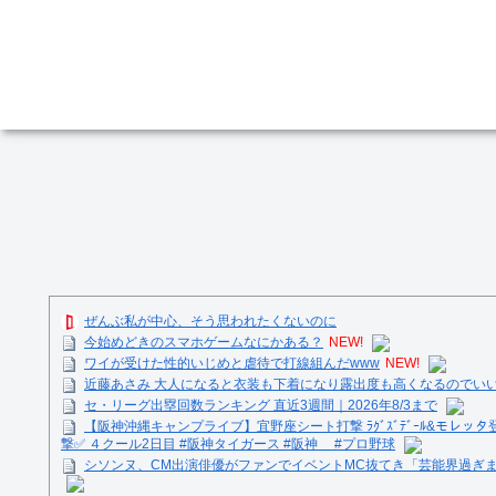
ぜんぶ私が中心、そう思われたくないのに
今始めどきのスマホゲームなにかある？
NEW!
ワイが受けた性的いじめと虐待で打線組んだwww
NEW!
近藤あさみ 大人になると衣装も下着になり露出度も高くなるのでい
セ・リーグ出塁回数ランキング 直近3週間｜2026年8/3まで
【阪神沖縄キャンプライブ】宜野座シート打撃 ﾗｸﾞｽﾞﾃﾞｰﾙ&モレッタ
撃✅ ４クール2日目 #阪神タイガース #阪神 #プロ野球
シソンヌ、CM出演俳優がファンでイベントMC抜てき「芸能界過ぎ