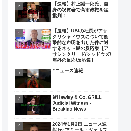
【速報】村上誠一郎氏、自
身の祝賀会で高市政権を猛
批判！
【速報】UBIの社長がアサ
クリシャドウズについて衝
撃的な声明を出した件に対
するネット民の反応集【ア
サシンクリード/シャドウズ/
海外の反応/反応集】
#ニュース速報
🚨Hawley & Co. GRILL
Judicial Witness ·
Breaking News
2024年1月2日 ニュース速
報 by アミール・ツァルフ