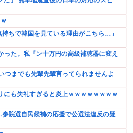
ンだ」 熊本地震直後の日本の対応のスピ
ｗｗ
気持ちで韓国を見ている理由がこちら…」
かった。私『ン十万円の高級補聴器に変え
いつまでも先輩先輩言ってられませんよ
りにも失礼すぎると炎上ｗｗｗｗｗｗｗｗ
…参院選自民候補の応援で公選法違反の疑