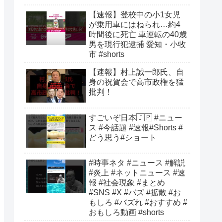
【速報】登校中の小1女児
が乗用車にはねられ…約4
時間後に死亡 車運転の40歳
男を現行犯逮捕 愛知・小牧
市 #shorts
【速報】村上誠一郎氏、自
身の祝賀会で高市政権を猛
批判！
すごいぞ日本🇯🇵 #ニュー
ス #今話題 #速報#Shorts #
どう思う#ショート
#時事ネタ #ニュース #解説
#炎上 #ネットニュース #速
報 #社会現象 #まとめ
#SNS #X #バズ #拡散 #お
もしろ #バズれ #おすすめ #
おもしろ動画 #shorts