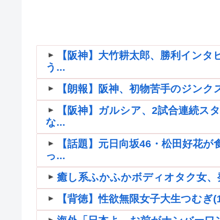
【阪神】大竹耕太郎、勝利インタ
う...
【朗報】阪神、初物苦手のジンク
【阪神】ガルシア、2試合連続スタ
な...
【話題】元日向坂46・松田好花が
っ...
癒し系ふかふかボディオタク女、
【背徳】性欲無限女子大生つむぎ(1