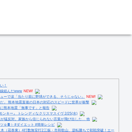
い！
線組んだwww
NEW!
ューで涙「当たり前に野球ができる、そうじゃない」
NEW!
だ」 熊本地震直後の日本の対応のスピードに世界が衝撃
に熊本地震「無事です」と報告
ンキー』 トレンディなクリスマスイヴ 2/25(水)
族が猛反対。家族から信じられない言葉が飛び出した… 他
️🍫✨ #ダイエット #簡単レシピ
々木（花巻東）4打数無安打2三振・市和歌山、逆転勝ちで初戦突破！エー