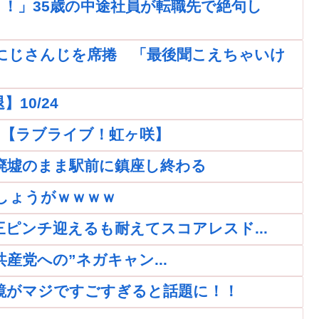
！」35歳の中途社員が転職先で絶句し
にじさんじを席捲 「最後聞こえちゃいけ
10/24
ｗｗ【ラブライブ！虹ヶ咲】
廃墟のまま駅前に鎮座し終わる
しょうがｗｗｗｗ
再三ピンチ迎えるも耐えてスコアレスド...
党への”ネガキャン...
鏡がマジですごすぎると話題に！！