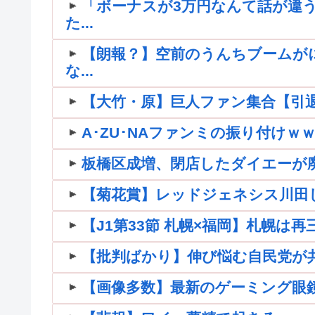
「ボーナスが3万円なんて話が違う
た...
【朗報？】空前のうんちブームが
な...
【大竹・原】巨人ファン集合【引退】
A･ZU･NAファンミの振り付け
板橋区成増、閉店したダイエーが
【菊花賞】レッドジェネシス川田
【J1第33節 札幌×福岡】札幌は
【批判ばかり】伸び悩む自民党が共産
【画像多数】最新のゲーミング眼