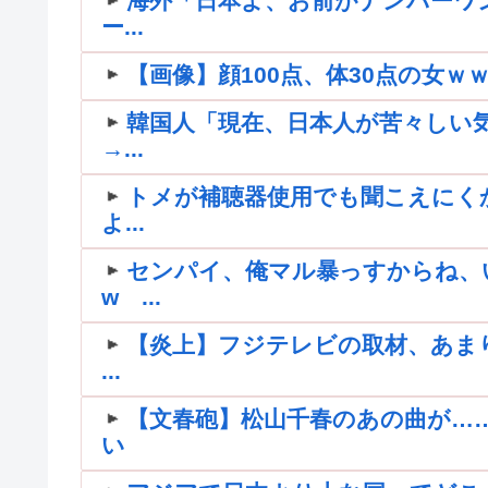
海外「日本よ、お前がナンバーワ
ー...
【画像】顔100点、体30点の女ｗ
韓国人「現在、日本人が苦々しい
→...
トメが補聴器使用でも聞こえにく
よ...
センパイ、俺マル暴っすからね、
w ...
【炎上】フジテレビの取材、あま
...
【文春砲】松山千春のあの曲が…
い