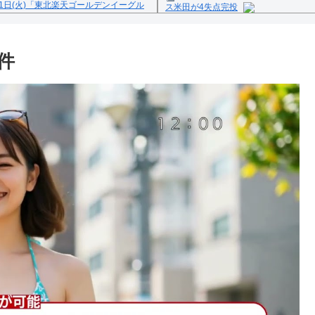
1日(火)「東北楽天ゴールデンイーグル
ス米田が4失点完投
Powered by livedoor 相互
反の疑い
件