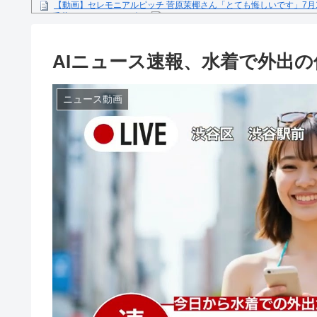
【動画】セレモニアルピッチ 菅原茉椰さん「とても悔しいです」7月
ス×千葉ロッテマリーンズ」
糖尿病になる原因、もしも糖尿病にかかってしまったら？
【文春砲】松山千春のあの曲が……参院選自民候補の応援で公選法違
AIニュース速報、水着で外出の
Powered by livedoor 相互RSS
ニュース動画