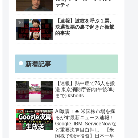
ァティ
【速報】波紋を呼ぶ１票、
決選投票の裏で起きた衝撃
的事実
新着記事
【速報】熱中症で76人を搬
送 東京消防庁管内(午後3時
まで) #shorts
AI激震！🔥 米国株市場を揺
るがす最新ニュース速報！
Google, IBM, ServiceNowな
ど重要決算目白押し！【米
国株で朝活投資】日本一早