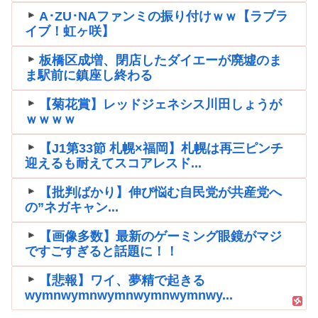
A･ZU･NAファンミの振り付けｗｗ【ラブラ
イブ！虹ヶ咲】
板橋区成増、閉店したダイエーが廃墟のま
ま駅前に鎮座し終わる
【菊花賞】レッドジェネシス川田しょうが
ｗｗｗｗ
【J1第33節 札幌×福岡】札幌は再三ピンチ
迎えるも耐えてスコアレスド...
【批判ばかり】伸び悩む自民党が共産党へ
の”ネガキャン...
【画像多数】最新のゲーミング眼鏡がマジ
ですごすぎると話題に！！
【悲報】ワイ、夢精で起きる
wymnwymnwymnwymnwymnwy...