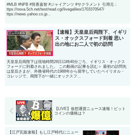
#MLB #NPB #筒香嘉智 #ジャイアンツ #サクラメント 引用元：
ttps://nova.5ch.net/test/read.cgi/livegalileo/1703370547/
ttps://news.yahoo.co.jp...
【速報】天皇皇后両陛下、イギリ
ニュース動画
ス・オックスフォード到着 思い
出の地にお二人で初の訪問
天皇皇后両陛下は現地時間28日11時40分ごろ、イギリス・オックス
フォードに到着されました。 この動画の記事を読む＞ 最初の訪問先
は皇后さまが、外務省時代の1988年から留学していたベイリオル・
コレッジで、両陛下が一緒にオックスフ...
【LIVE】仮想通貨ニュース速報！ビット
コインの価格は？
【江戸瓦版速報】もし江戸時代にニュー