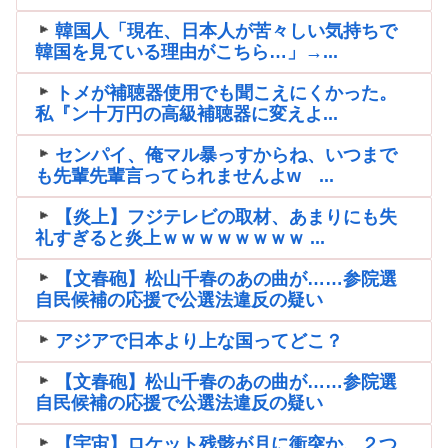
韓国人「現在、日本人が苦々しい気持ちで
韓国を見ている理由がこちら…」→...
トメが補聴器使用でも聞こえにくかった。
私『ン十万円の高級補聴器に変えよ...
センパイ、俺マル暴っすからね、いつまで
も先輩先輩言ってられませんよw ...
【炎上】フジテレビの取材、あまりにも失
礼すぎると炎上ｗｗｗｗｗｗｗｗ ...
【文春砲】松山千春のあの曲が……参院選
自民候補の応援で公選法違反の疑い
アジアで日本より上な国ってどこ？
【文春砲】松山千春のあの曲が……参院選
自民候補の応援で公選法違反の疑い
【宇宙】ロケット残骸が月に衝突か、２つ