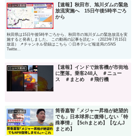
【速報】秋田市、旭川ダムの緊急
ニュース動画
放流実施へ 15日午後5時半ごろ
から
秋田県は15日午後5時半ごろから、秋田市の旭川ダムの緊急放流を実
施すると発表しました。 この動画の記事を読む＞ （2023年7月15日
放送） 📌チャンネル登録はこちら ◇日本テレビ報道局のSNS
Twitte...
【速報】インドで旅客機が市街地
ニュース動画
に墜落。乗客248人 ＃ニュー
ス ＃まとめ ＃飛行機
筒香嘉智「メジャー昇格が絶望的
ニュース動画
でも」日本球界に復帰しない「特
殊事情」【5chまとめ】【なんJ
まとめ】