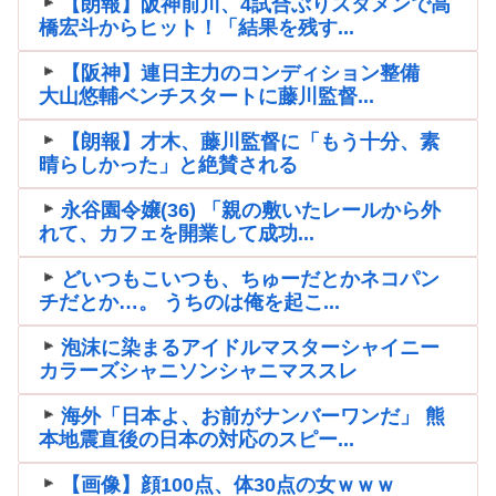
【朗報】阪神前川、4試合ぶりスタメンで高
橋宏斗からヒット！「結果を残す...
【阪神】連日主力のコンディション整備
大山悠輔ベンチスタートに藤川監督...
【朗報】才木、藤川監督に「もう十分、素
晴らしかった」と絶賛される
永谷園令嬢(36) 「親の敷いたレールから外
れて、カフェを開業して成功...
どいつもこいつも、ちゅーだとかネコパン
チだとか…。 うちのは俺を起こ...
泡沫に染まるアイドルマスターシャイニー
カラーズシャニソンシャニマススレ
海外「日本よ、お前がナンバーワンだ」 熊
本地震直後の日本の対応のスピー...
【画像】顔100点、体30点の女ｗｗｗ