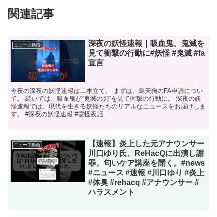
関連記事
深夜の妖怪速報｜吸血鬼、鬼滅を
ニュース動画
見て衝撃の行動に#妖怪 #鬼滅 #fa
宣言
今夜の深夜の妖怪速報は二本立て。 まずは、烏天狗のFA申請につい
て。 続いては、吸血鬼が“鬼滅の刃”を見て衝撃の行動に。 深夜の妖
怪速報では、現代を生きる妖怪たちのリアルなニュースをお届けしま
す。 #深夜の妖怪速報 #霊怪夜話 ...
【速報】炎上した元アナウンサー
ニュース動画
川口ゆり氏、ReHacQに出演し謝
罪。匂いケア講座を開く。#news
#ニュース #速報 #川口ゆり #炎上
#体臭 #rehacq #アナウンサー #
ハラスメント