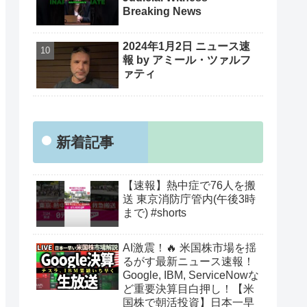
Breaking News
2024年1月2日 ニュース速
報 by アミール・ツァルフ
ァティ
新着記事
【速報】熱中症で76人を搬
送 東京消防庁管内(午後3時
まで) #shorts
AI激震！🔥 米国株市場を揺
るがす最新ニュース速報！
Google, IBM, ServiceNowな
ど重要決算目白押し！【米
国株で朝活投資】日本一早