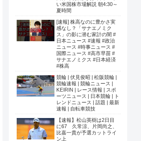
い米国株市場解説 朝4:30～
夏時間
[速報] 株高なのに豊かさ実
感なし？「サナエノミク
ス」の影に潜む家計の闇 #
日本ニュース #速報 #政治
ニュース #時事ニュース #
国際ニュース #高市早苗 #
サナエノミクス #日本経済
#株高
競輪 | 伏見俊昭 | 松阪競輪 |
競輪速報 | 競輪ニュース |
KEIRIN | レース情報 | スポ
ーツニュース | 日本競輪 | ト
レンドニュース | 話題 | 最新
速報 | 自転車競技
【速報】松山英樹は2日目
に67 久常涼、片岡尚之、
比嘉一貴が予選カットライ
ン上