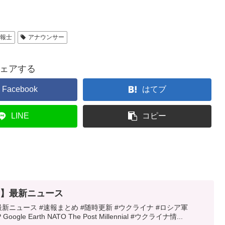
予報士
アナウンサー
ェアする
Facebook
はてブ
LINE
コピー
新】最新ニュース
新ニュース #速報まとめ #随時更新 #ウクライナ #ロシア軍
e Earth NATO The Post Millennial #ウクライナ情...