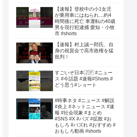
【速報】登校中の小1女児
が乗用車にはねられ…約4
時間後に死亡 車運転の40歳
男を現行犯逮捕 愛知・小牧
市 #shorts
【速報】村上誠一郎氏、自
身の祝賀会で高市政権を猛
批判！
すごいぞ日本🇯🇵 #ニュー
ス #今話題 #速報#Shorts #
どう思う#ショート
#時事ネタ #ニュース #解説
#炎上 #ネットニュース #速
報 #社会現象 #まとめ
#SNS #X #バズ #拡散 #お
もしろ #バズれ #おすすめ #
おもしろ動画 #shorts