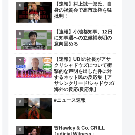
【速報】村上誠一郎氏、自
身の祝賀会で高市政権を猛
批判！
【速報】小池都知事、12日
に知事選への立候補表明の
意向固める
【速報】UBIの社長がアサ
クリシャドウズについて衝
撃的な声明を出した件に対
するネット民の反応集【ア
サシンクリード/シャドウズ/
海外の反応/反応集】
#ニュース速報
🚨Hawley & Co. GRILL
Judicial Witness ·