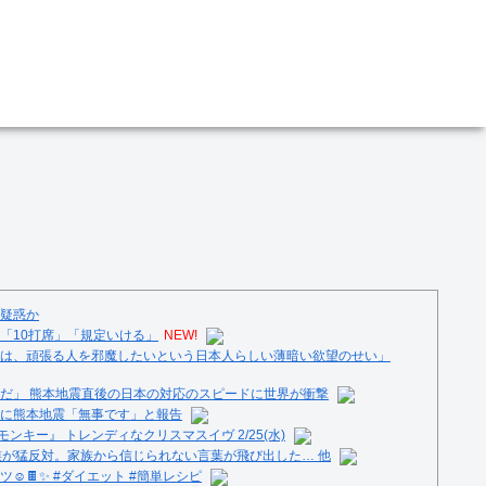
疑惑か
「10打席」「規定いける」
NEW!
は、頑張る人を邪魔したいという日本人らしい薄暗い欲望のせい」
だ」 熊本地震直後の日本の対応のスピードに世界が衝撃
に熊本地震「無事です」と報告
ンキー』 トレンディなクリスマスイヴ 2/25(水)
族が猛反対。家族から信じられない言葉が飛び出した… 他
️🍫✨ #ダイエット #簡単レシピ