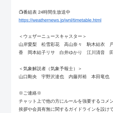
📺️番組表 24時間生放送中
https://weathernews.jp/wnl/timetable.html
＜ウェザーニュースキャスター＞
山岸愛梨 松雪彩花 高山奈々 駒木結衣 
香 岡本結子リサ 白井ゆかり 江川清音 
＜気象解説者（気象予報士）＞
山口剛央 宇野沢達也 内藤邦裕 本田竜也
※ご連絡※
チャット上で他の方にルールを強要するコメ
挨拶や会員有無に関するガイドラインを設け