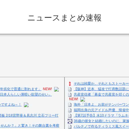
ニュースまとめ速報
それは純愛か、それともストーカー
経年劣化で普通に割れます」
NEW!
【阪神】近本、猛攻で打席数話題に
日本人らしい薄暗い欲望のせい」
共産党信者「募金で共産党を叩くの
NEW!
いですよね～！
海外「日本よ、お前がナンバーワン
福岡出身の元アイドル声優、帰省中
登板 2/18宜野座＆具志川 立石フリー打
【第7話予告】水10ドラマ『ラムネモ
36歳の彼女と結婚したいのに、家
ませんか？」と驚き！その舞台裏を考察
パルテノで作るティラミス風スイーツ☺