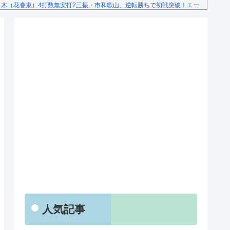
々木（花巻東）4打数無安打2三振・市和歌山、逆転勝ちで初戦突破！エー
RSS
人気記事