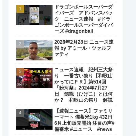
ドラゴンボールスーパーダ
イバーズ アドバンスパッ
ク ニュース速報 #ドラ
ゴンボールスーパーダイバ
ーズ #dragonball
2026年2月28日 ニュース速
報 by アミール・ツァルフ
ァティ
ニュース速報 紀州三大祭
り 一番古い祭り【和歌山
かってにＰＲ】第514回
「粉河祭」2024年7月27
日 髭籠（ひげこ）とは何
か？ 和歌山の祭り 解説
【速報ニュース】ファミリ
ーマート 備蓄米1kg 432円
6月上旬販売開始 注目の声#
備蓄米 #ニュース #news