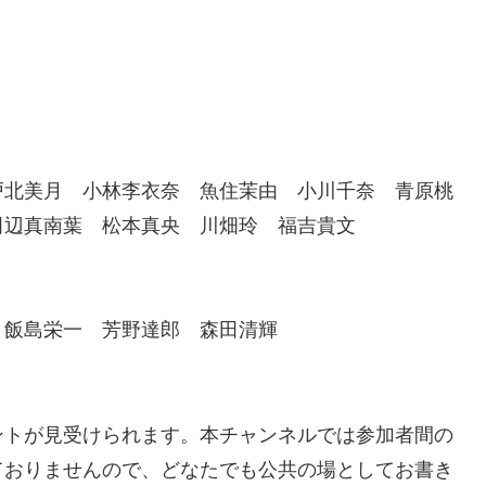
戸北美月 小林李衣奈 魚住茉由 小川千奈 青原桃
田辺真南葉 松本真央 川畑玲 福吉貴文
 飯島栄一 芳野達郎 森田清輝
ントが見受けられます。本チャンネルでは参加者間の
ておりませんので、どなたでも公共の場としてお書き