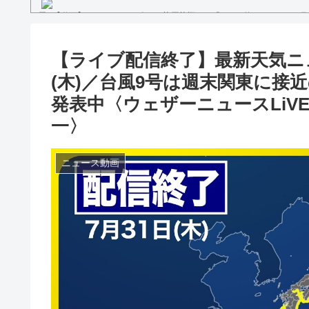
【動画】セレモニアルピッチ 菅原茉椰さん「とても悔しいです」7月
ス×千葉ロッテマリーンズ」
糖尿病になる原因、もしも糖尿病にかかってしまったら？
【文春砲】松山千春のあの曲が……参院選自民候補の応援で公選法違
【ライブ配信終了】最新天気ニュー
Powered by livedoor 相互RSS
(木)／台風9号は週末関東に接
発表中〈ウェザーニュースLiV
一〉
ニュース動画