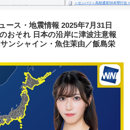
＜センバツ＞高校通算56本塁打佐
1日(火)「東北楽天ゴールデンイーグル
ス米田が4失点完投
Powered by livedoor 相互
反の疑い
ス・地震情報 2025年7月31日
近のおそれ 日本の沿岸に津波注意報
Eサンシャイン・魚住茉由／飯島栄