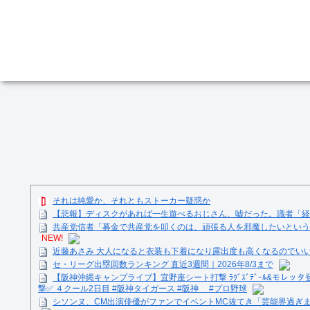
それは純愛か、それともストーカー疑惑か
【悲報】ディスクがあれば一生遊べるおじさん、嘘だった。識者「
共産党信者「募金で共産党を叩くのは、頑張る人を邪魔したいという
NEW!
近藤あさみ 大人になると衣装も下着になり露出度も高くなるのでい
セ・リーグ出塁回数ランキング 直近3週間｜2026年8/3まで
【阪神沖縄キャンプライブ】宜野座シート打撃 ﾗｸﾞｽﾞﾃﾞｰﾙ&モレッタ
撃✅ ４クール2日目 #阪神タイガース #阪神 #プロ野球
シソンヌ、CM出演俳優がファンでイベントMC抜てき「芸能界過ぎ