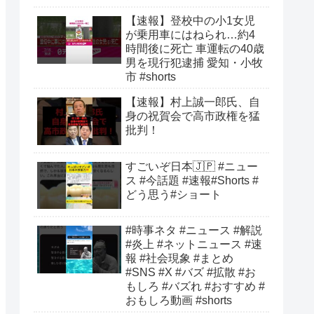
【速報】登校中の小1女児
が乗用車にはねられ…約4
時間後に死亡 車運転の40歳
男を現行犯逮捕 愛知・小牧
市 #shorts
【速報】村上誠一郎氏、自
身の祝賀会で高市政権を猛
批判！
すごいぞ日本🇯🇵 #ニュー
ス #今話題 #速報#Shorts #
どう思う#ショート
#時事ネタ #ニュース #解説
#炎上 #ネットニュース #速
報 #社会現象 #まとめ
#SNS #X #バズ #拡散 #お
もしろ #バズれ #おすすめ #
おもしろ動画 #shorts