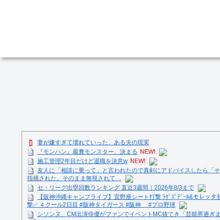
妻が嫌すぎて壊れていった、ある夫の現実
『モンハン』最糞モンスター、決まる
NEW!
施工管理2年目だけど退職を決意w
NEW!
友人に「相談に乗って」と言われたので真剣にアドバイスしたら「そ
指摘された。そのまま無視されて…
セ・リーグ出塁回数ランキング 直近3週間｜2026年8/3まで
【阪神沖縄キャンプライブ】宜野座シート打撃 ﾗｸﾞｽﾞﾃﾞｰﾙ&モレッタ
撃✅ ４クール2日目 #阪神タイガース #阪神 #プロ野球
シソンヌ、CM出演俳優がファンでイベントMC抜てき「芸能界過ぎ