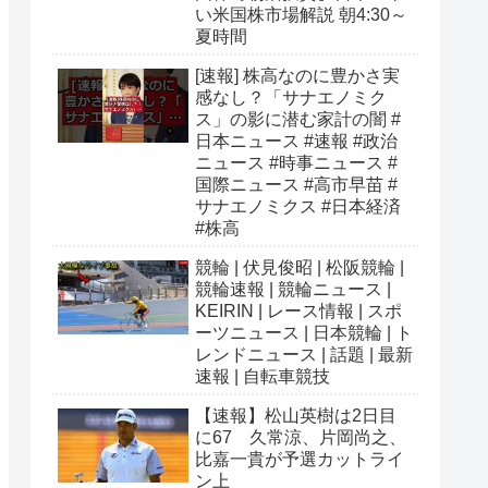
い米国株市場解説 朝4:30～
夏時間
[速報] 株高なのに豊かさ実
感なし？「サナエノミク
ス」の影に潜む家計の闇 #
日本ニュース #速報 #政治
ニュース #時事ニュース #
国際ニュース #高市早苗 #
サナエノミクス #日本経済
#株高
競輪 | 伏見俊昭 | 松阪競輪 |
競輪速報 | 競輪ニュース |
KEIRIN | レース情報 | スポ
ーツニュース | 日本競輪 | ト
レンドニュース | 話題 | 最新
速報 | 自転車競技
【速報】松山英樹は2日目
に67 久常涼、片岡尚之、
比嘉一貴が予選カットライ
ン上