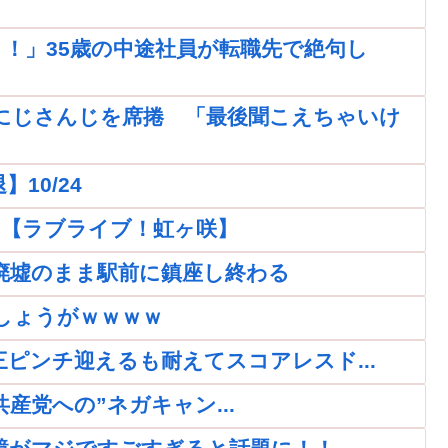
！」35歳の中途社員が転職先で絶句し
にじさんじを席捲 「最後聞こえちゃいけ
10/24
ｗｗ【ラブライブ！虹ヶ咲】
廃墟のまま駅前に鎮座し終わる
しょうがｗｗｗｗ
再三ピンチ迎えるも耐えてスコアレスド...
党への”ネガキャン...