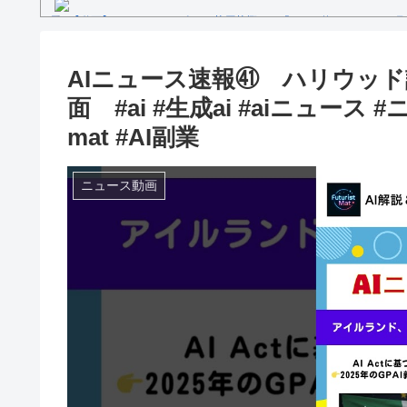
【動画】セレモニアルピッチ 菅原茉椰さん「とても悔しいです」7月
ス×千葉ロッテマリーンズ」
糖尿病になる原因、もしも糖尿病にかかってしまったら？
【文春砲】松山千春のあの曲が……参院選自民候補の応援で公選法違
AIニュース速報㊶ ハリウッド
Powered by livedoor 相互RSS
面 #ai #生成ai #aiニュース #ニ
mat #AI副業
ニュース動画