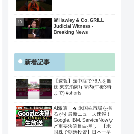
🚨Hawley & Co. GRILL
Judicial Witness ·
Breaking News
新着記事
【速報】熱中症で76人を搬
送 東京消防庁管内(午後3時
まで) #shorts
AI激震！🔥 米国株市場を揺
るがす最新ニュース速報！
Google, IBM, ServiceNowな
ど重要決算目白押し！【米
国株で朝活投資】日本一早