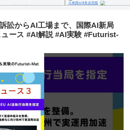
ス米田が4失点完投
1日(火)「東北楽天ゴールデンイーグル
Powered by livedoor 相互
反の疑い
訴訟からAI工場まで、国際AI新局
ュース #AI解説 #AI実験 #Futurist-