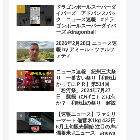
ドラゴンボールスーパーダ
イバーズ アドバンスパッ
ク ニュース速報 #ドラ
ゴンボールスーパーダイバ
ーズ #dragonball
2026年2月28日 ニュース速
報 by アミール・ツァルフ
ァティ
ニュース速報 紀州三大祭
り 一番古い祭り【和歌山
かってにＰＲ】第514回
「粉河祭」2024年7月27
日 髭籠（ひげこ）とは何
か？ 和歌山の祭り 解説
【速報ニュース】ファミリ
ーマート 備蓄米1kg 432円
6月上旬販売開始 注目の声#
備蓄米 #ニュース #news