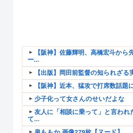
【阪神】佐藤輝明、高橋宏斗から先
ー...
【出版】岡田前監督の知られざる
【阪神】近本、猛攻で打席数話題に
少子化って女さんのせいだよな
友人に「相談に乗って」と言われ
て...
泉ももか 画像279枚【ヌード】