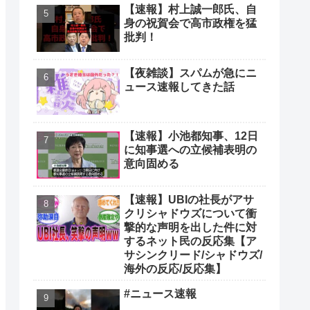
【速報】村上誠一郎氏、自
身の祝賀会で高市政権を猛
批判！
【夜雑談】スパムが急にニ
ュース速報してきた話
【速報】小池都知事、12日
に知事選への立候補表明の
意向固める
【速報】UBIの社長がアサ
クリシャドウズについて衝
撃的な声明を出した件に対
するネット民の反応集【ア
サシンクリード/シャドウズ/
海外の反応/反応集】
#ニュース速報