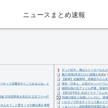
ニュースまとめ速報
ずっと好き。俺はストーカーなんか
施工管理2年目だけど退職を決意w
【阪神】佐藤輝明、高橋宏斗から先
うやって誤魔化すところあるよね」と
海外「日本よ、お前がナンバーワン
福岡出身の元アイドル声優、帰省中
【第7話予告】水10ドラマ『ラムネモ
登板 2/18宜野座＆具志川 立石フリー打
36歳の彼女と結婚したいのに、家
パルテノで作るティラミス風スイーツ☺
ませんか？」と驚き！その舞台裏を考察
＜センバツ＞高校通算56本塁打佐