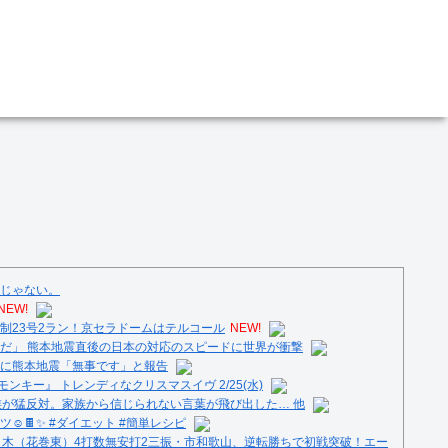
じゃない。
NEW!
制23号2ラン！京セラドームはテルコール
NEW!
だ」 熊本地震直後の日本の対応のスピードに世界が衝撃
に熊本地震「無事です」と報告
ンキー』 トレンディなクリスマスイヴ 2/25(水)
族が猛反対。家族から信じられない言葉が飛び出した… 他
️🍫✨ #ダイエット #簡単レシピ
々木（花巻東）4打数無安打2三振・市和歌山、逆転勝ちで初戦突破！エー