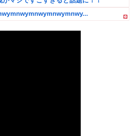
鏡がマジですごすぎると話題に！！
nwymnwymnwymnwy...