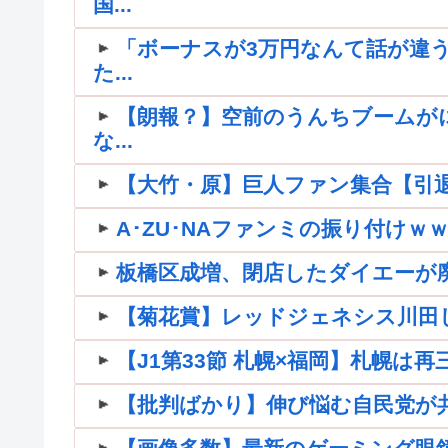
国...
「ボーナスが3万円なんて話が違う
た...
【朗報？】空前のうんちブームが
な...
【大竹・原】巨人ファン集合【引退】
A･ZU･NAファンミの振り付け
板橋区成増、閉店したダイエーが
【菊花賞】レッドジェネシス川田
【J1第33節 札幌×福岡】札幌は
【批判ばかり】伸び悩む自民党が共産