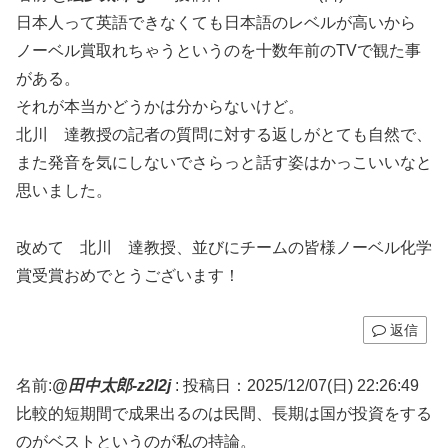
日本人って英語できなくても日本語のレベルが高いから
ノーベル賞取れちゃうというのを十数年前のTVで観た事
がある。
それが本当かどうかは分からないけど。
北川 達教授の記者の質問に対する返しがとても自然で、
また発音を気にしないでさらっと話す姿はかっこいいなと
思いました。
改めて 北川 達教授、並びにチームの皆様ノーベル化学
賞受賞おめでとうございます！
返信
名前:
@田中太郎-z2l2j
:
投稿日：2025/12/07(日) 22:26:49
比較的短期間で成果出るのは民間、長期は国が投資をする
のがベストというのが私の持論。