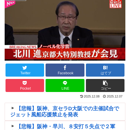
Twitter
Facebook
はてブ
Pocket
LINE
コピー
2025.12.08
2025.12.07
【悲報】阪神、京セラD大阪での主催試合で
ジェット風船応援禁止を発表
【悲報】阪神・早川、８安打５失点で２軍