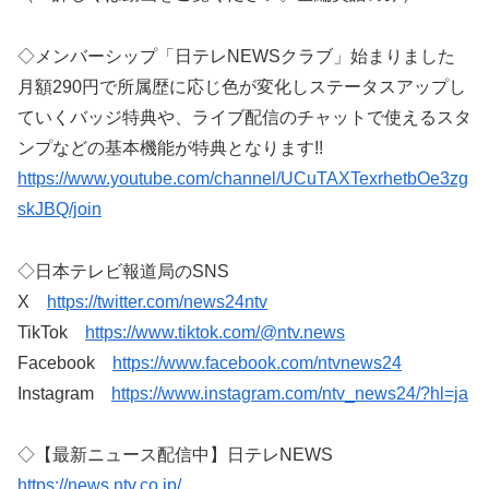
◇メンバーシップ「日テレNEWSクラブ」始まりました
月額290円で所属歴に応じ色が変化しステータスアップし
ていくバッジ特典や、ライブ配信のチャットで使えるスタ
ンプなどの基本機能が特典となります!!
https://www.youtube.com/channel/UCuTAXTexrhetbOe3zg
skJBQ/join
◇日本テレビ報道局のSNS
X
https://twitter.com/news24ntv
TikTok
https://www.tiktok.com/@ntv.news
Facebook
https://www.facebook.com/ntvnews24
Instagram
https://www.instagram.com/ntv_news24/?hl=ja
◇【最新ニュース配信中】日テレNEWS
https://news.ntv.co.jp/