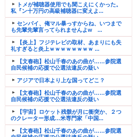
トメが補聴器使用でも聞こえにくかった。
私『ン十万円の高級補聴器に変えよ...
センパイ、俺マル暴っすからね、いつまで
も先輩先輩言ってられませんよw ...
【炎上】フジテレビの取材、あまりにも失
礼すぎると炎上ｗｗｗｗｗｗｗｗ ...
【文春砲】松山千春のあの曲が……参院選
自民候補の応援で公選法違反の疑い
アジアで日本より上な国ってどこ？
【文春砲】松山千春のあの曲が……参院選
自民候補の応援で公選法違反の疑い
【宇宙】ロケット残骸が月に衝突か、２つ
のクレーター形成…米専門家「中国...
【文春砲】松山千春のあの曲が……参院選