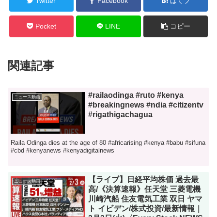
Twitter
Facebook
はてブ
Pocket
LINE
コピー
関連記事
#railaodinga #ruto #kenya
ニュース動画
#breakingnews #ndia #citizentv
#rigathigachagua
Raila Odinga dies at the age of 80 #africarising #kenya #babu #sifuna
#cbd #kenyanews #kenyadigitalnews
【ライブ】日経平均株価 過去最
ニュース動画
高/《決算速報》任天堂 三菱電機
川崎汽船 住友電気工業 双日 ヤマ
ト イビデン/株式投資/最新情報｜