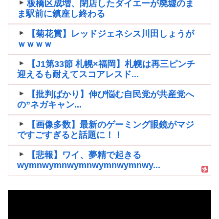
板橋区成増、閉店したダイエーが廃墟のま
ま駅前に鎮座し終わる
【菊花賞】レッドジェネシス川田しょうが
ｗｗｗｗ
【J1第33節 札幌×福岡】札幌は再三ピンチ
迎えるも耐えてスコアレスド...
【批判ばかり】伸び悩む自民党が共産党へ
の”ネガキャン...
【画像多数】最新のゲーミング眼鏡がマジ
ですごすぎると話題に！！
【悲報】ワイ、夢精で起きる
wymnwymnwymnwymnwymnwy...