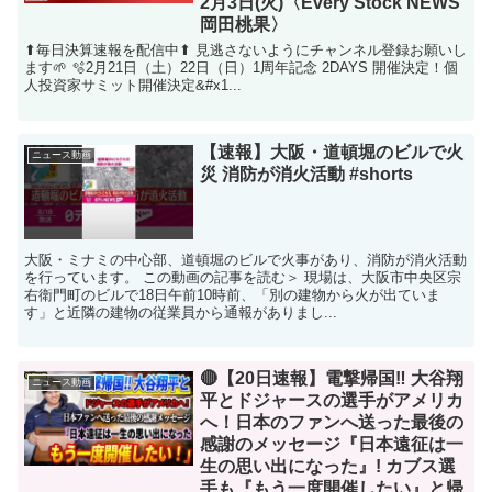
2月3日(火)〈Every Stock NEWS
岡田桃果〉
⬆︎毎日決算速報を配信中⬆︎ 見逃さないようにチャンネル登録お願いし
ます🌱 🫧2月21日（土）22日（日）1周年記念 2DAYS 開催決定！個
人投資家サミット開催決定&#x1...
【速報】大阪・道頓堀のビルで火
ニュース動画
災 消防が消火活動 #shorts
大阪・ミナミの中心部、道頓堀のビルで火事があり、消防が消火活動
を行っています。 この動画の記事を読む＞ 現場は、大阪市中央区宗
右衛門町のビルで18日午前10時前、「別の建物から火が出ていま
す」と近隣の建物の従業員から通報がありまし...
🔴【20日速報】電撃帰国‼️ 大谷翔
ニュース動画
平とドジャースの選手がアメリカ
へ！日本のファンへ送った最後の
感謝のメッセージ『日本遠征は一
生の思い出になった』! カブス選
手も『もう一度開催したい』と帰