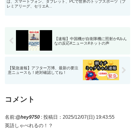
は、スマートフォン、タブレット、PCで世界のトップスポーツ（プ
レミアリーグ、セリエA...
【速報】中国機が自衛隊機に照射か#みん
なの反応#ニュース#ネットの声
【緊急速報】アフター万博、最新の要注
意ニュースも！絶対確認してね！
コメント
名前:
@hey9750
:
投稿日：2025/12/07(日) 19:43:55
英語しゃべれるの！？