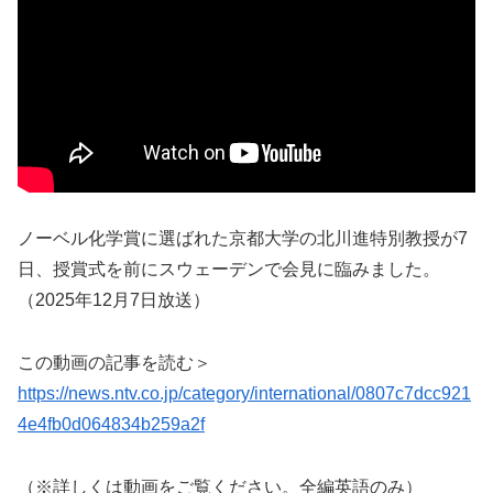
ノーベル化学賞に選ばれた京都大学の北川進特別教授が7
日、授賞式を前にスウェーデンで会見に臨みました。
（2025年12月7日放送）
この動画の記事を読む＞
https://news.ntv.co.jp/category/international/0807c7dcc921
4e4fb0d064834b259a2f
（※詳しくは動画をご覧ください。全編英語のみ）