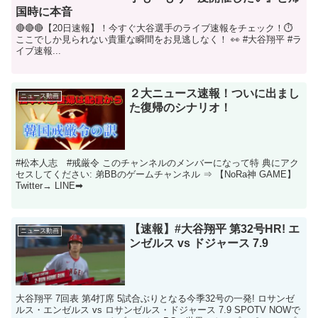
国時に本音
🔴🔴🔴【20日速報】！今すぐ大谷選手のライブ速報をチェック！⏱️
ここでしか見られない貴重な瞬間をお見逃しなく！ 👀 #大谷翔平 #ラ
イブ速報...
２大ニュース速報！ついに出まし
ニュース動画
た復帰のシナリオ！
#松本人志 #戒厳令 このチャンネルのメンバーになって特 典にアク
セスしてください: 弟BBのゲームチャンネル ⇒ 【NoRa神 GAME】
Twitter→ LINE➡
【速報】#大谷翔平 第32号HR! エ
ニュース動画
ンゼルス vs ドジャース 7.9
大谷翔平 7回表 第4打席 5試合ぶりとなる今季32号の一発! ロサンゼ
ルス・エンゼルス vs ロサンゼルス・ドジャース 7.9 SPOTV NOWで