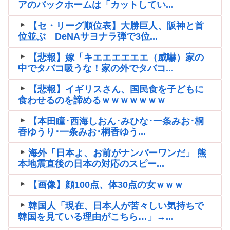
アのバックホームは「カットしてい...
【セ・リーグ順位表】大勝巨人、阪神と首
位並ぶ DeNAサヨナラ弾で3位...
【悲報】嫁「キエエエエエエ（威嚇）家の
中でタバコ吸うな！家の外でタバコ...
【悲報】イギリスさん、国民食を子どもに
食わせるのを諦めるｗｗｗｗｗｗｗ
【本田瞳･西海しおん･みひな･一条みお･桐
香ゆうり･一条みお･桐香ゆう...
海外「日本よ、お前がナンバーワンだ」 熊
本地震直後の日本の対応のスピー...
【画像】顔100点、体30点の女ｗｗｗ
韓国人「現在、日本人が苦々しい気持ちで
韓国を見ている理由がこちら…」→...