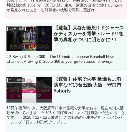
66歳でした。 捜査関係者への取材で、宗教法人「幸福の科学」の大
川隆法総裁（66）が、28日未明、東京・港区の自宅で倒れているの
が発見されたあと、心肺停止の状態で病院に運ばれ...
【速報】大谷が激怒!! ドジャース
ニュース動画
がテオスカーを電撃トレード!! 衝
撃の真相がついに明らかに!! 1
JP Swing & Score 360 – The Ultimate Japanese Baseball News
Channel JP Swing & Score 360 is your go-to source for every...
【速報】住宅で火事 延焼も…消
ニュース動画
防車など13台出動 大阪・守口市
#shorts
12日午後2時すぎ、大阪府守口市の住宅で火事があり、現在も消火活
動が続いています。ケガ人や逃げ遅れについては確認中だということ
です。 （2025年12月12日放送） この動画の記事を読む＞ ◇メンバ
ーシップ「日テレNEWSクラブ」...