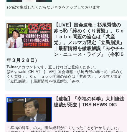
sora2で生成したくだらないネタをアップしております
【LIVE】国会速報：杉尾秀哉の
ニュース動画
赤っ恥「締めくくり質疑」。Ｃｏ
ｌａｂｏ問題の論点は「共産
党」。メルマガ限定「立民崩潰」
｜最新情報を徹底解説「みやチャ
ン・ニュース・ライブ」（令和５
年３月２８日）
Twitterアカウントです。宜しければご登録ください。
@Miyawaki_CH_AT 【LIVE】国会速報：杉尾秀哉の赤っ恥「締めく
くり質疑」。Ｃｏｌａｂｏ問題の論点は「共産党」。メルマガ限定
「立民崩潰」｜最新情報を徹底解説「みや...
【速報】「幸福の科学」大川隆法
ニュース動画
総裁が死去｜TBS NEWS DIG
「幸福の科学」の大川隆法総裁が亡くなったことがわかりました。