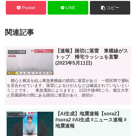
Pocket
LINE
コピー
関連記事
【速報】踏切に落雷 東横線がス
ニュース動画
トップ 帰宅ラッシュを直撃
(2023年5月11日)
都心と横浜を結ぶ東急東横線の踏切に落雷があり、一部区間で運転
を見合わせています。落雷によるけが人などは確認されていないとい
うことです。 東急電鉄によりますと、11日午後4時ごろ、都立大学
と田園調布の間にある踏切に落雷があり、踏切が...
【AI生成】地震速報【sora2】
ニュース動画
#sora2 #AI生成 #ニュース速報 #
地震速報