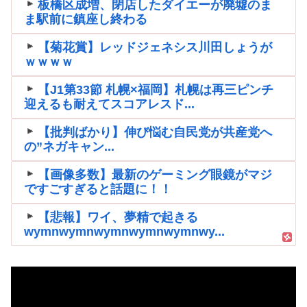
板橋区成増、閉店したダイエーが廃墟のま
ま駅前に鎮座し終わる
【菊花賞】レッドジェネシス川田しょうが
ｗｗｗｗ
【J1第33節 札幌×福岡】札幌は再三ピンチ
迎えるも耐えてスコアレスド...
【批判ばかり】伸び悩む自民党が共産党へ
の”ネガキャン...
【画像多数】最新のゲーミング眼鏡がマジ
ですごすぎると話題に！！
【悲報】ワイ、夢精で起きる
wymnwymnwymnwymnwymnwy...