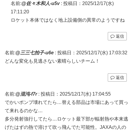
名前:
@佐々木和人-u5v
:
投稿日：2025/12/17(水)
17:11:20
ロケット本体ではなく地上設備側の異常のようですね
返信
名前:
@三三七拍子-u6e
:
投稿日：2025/12/17(水) 17:03:32
どんな変化も見逃さない素晴らしいチーム！
返信
名前:
@混沌-f7r
:
投稿日：2025/12/17(水) 17:04:55
でかいポンプ壊れてたら…替える部品は市場にあって買っ
て来れるのかな…
多分発射強行してたら…ロケット最下部が輻射熱や本来逃
げたはずの熱で溶けて吹っ飛んでた可能性。JAXAの人の