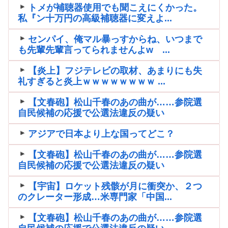
トメが補聴器使用でも聞こえにくかった。
私『ン十万円の高級補聴器に変えよ...
センパイ、俺マル暴っすからね、いつまで
も先輩先輩言ってられませんよw ...
【炎上】フジテレビの取材、あまりにも失
礼すぎると炎上ｗｗｗｗｗｗｗｗ ...
【文春砲】松山千春のあの曲が……参院選
自民候補の応援で公選法違反の疑い
アジアで日本より上な国ってどこ？
【文春砲】松山千春のあの曲が……参院選
自民候補の応援で公選法違反の疑い
【宇宙】ロケット残骸が月に衝突か、２つ
のクレーター形成…米専門家「中国...
【文春砲】松山千春のあの曲が……参院選