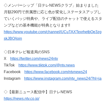
◇メンバーシップ「日テレNEWSクラブ」始まりました
月額290円で所属歴に応じ色が変化しステータスアップし
ていくバッジ特典や、ライブ配信のチャットで使えるスタ
ンプなどの基本機能が特典となります!!
https://www.youtube.com/channel/UCuTAXTexrhetbOe3zg
skJBQ/join
◇日本テレビ報道局のSNS
X
https://twitter.com/news24ntv
TikTok
https://www.tiktok.com/@ntv.news
Facebook
https://www.facebook.com/ntvnews24
Instagram
https://www.instagram.com/ntv_news24/?hl=ja
◇【最新ニュース配信中】日テレNEWS
https://news.ntv.co.jp/