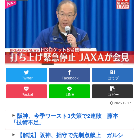
Twitter
Facebook
はてブ
Pocket
LINE
コピー
2025.12.17
阪神、今季ワースト3失策で2連敗 藤本
「技術不足」
【解説】阪神、拙守で先制点献上 ガルシ