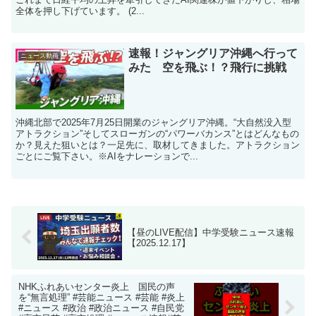
全体を押し下げています。 (2...
速報！ジャングリア沖縄へ行って
ニュース動画
みた 空を飛ぶ！？飛行に挑戦
沖縄北部で2025年7月25日開業のジャングリア沖縄。“大自然没入型
アトラクション”そしてスローガンの“パワーバカンス”とはどんなもの
か？見えた狙いとは？一足先に、取材してきました。アトラクション
ごとにご覧下さい。※AIをナレーションで...
【昼のLIVE配信】中学受験ニュース速報
【2025.12.17】
NHKふれあいセンター炎上 国民の声
を“無言処理” #芸能ニュース #芸能 #炎上
#ニュース #政治 #政治ニュース #自民党