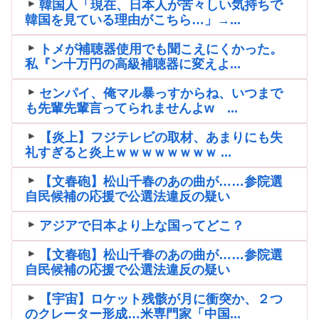
韓国人「現在、日本人が苦々しい気持ちで
韓国を見ている理由がこちら…」→...
トメが補聴器使用でも聞こえにくかった。
私『ン十万円の高級補聴器に変えよ...
センパイ、俺マル暴っすからね、いつまで
も先輩先輩言ってられませんよw ...
【炎上】フジテレビの取材、あまりにも失
礼すぎると炎上ｗｗｗｗｗｗｗｗ ...
【文春砲】松山千春のあの曲が……参院選
自民候補の応援で公選法違反の疑い
アジアで日本より上な国ってどこ？
【文春砲】松山千春のあの曲が……参院選
自民候補の応援で公選法違反の疑い
【宇宙】ロケット残骸が月に衝突か、２つ
のクレーター形成…米専門家「中国...