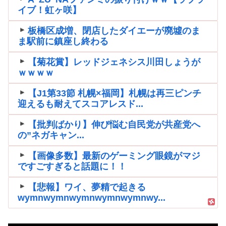
イブ！虹ヶ咲】
板橋区成増、閉店したダイエーが廃墟のま
ま駅前に鎮座し終わる
【菊花賞】レッドジェネシス川田しょうが
ｗｗｗｗ
【J1第33節 札幌×福岡】札幌は再三ピンチ
迎えるも耐えてスコアレスド...
【批判ばかり】伸び悩む自民党が共産党へ
の”ネガキャン...
【画像多数】最新のゲーミング眼鏡がマジ
ですごすぎると話題に！！
【悲報】ワイ、夢精で起きる
wymnwymnwymnwymnwymnwy...