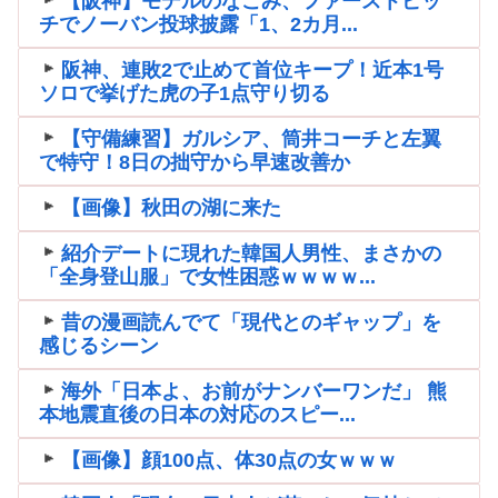
【阪神】モデルのなごみ、ファーストピッ
チでノーバン投球披露「1、2カ月...
阪神、連敗2で止めて首位キープ！近本1号
ソロで挙げた虎の子1点守り切る
【守備練習】ガルシア、筒井コーチと左翼
で特守！8日の拙守から早速改善か
【画像】秋田の湖に来た
紹介デートに現れた韓国人男性、まさかの
「全身登山服」で女性困惑ｗｗｗｗ...
昔の漫画読んでて「現代とのギャップ」を
感じるシーン
海外「日本よ、お前がナンバーワンだ」 熊
本地震直後の日本の対応のスピー...
【画像】顔100点、体30点の女ｗｗｗ