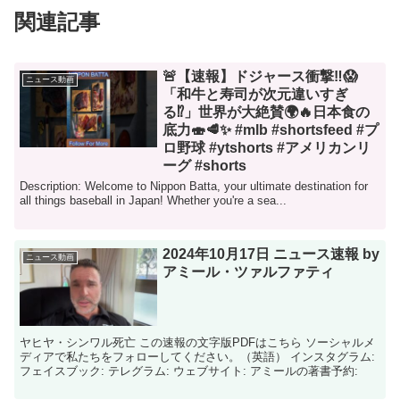
関連記事
🚨【速報】ドジャース衝撃‼😱
ニュース動画
「和牛と寿司が次元違いすぎ
る⁉」世界が大絶賛🌍🔥日本食の
底力🍣🥩✨ #mlb #shortsfeed #プ
ロ野球 #ytshorts #アメリカンリ
ーグ #shorts
Description: Welcome to Nippon Batta, your ultimate destination for
all things baseball in Japan! Whether you're a sea...
2024年10月17日 ニュース速報 by
ニュース動画
アミール・ツァルファティ
ヤヒヤ・シンワル死亡 この速報の文字版PDFはこちら ソーシャルメ
ディアで私たちをフォローしてください。（英語） インスタグラム:
フェイスブック: テレグラム: ウェブサイト: アミールの著書予約: