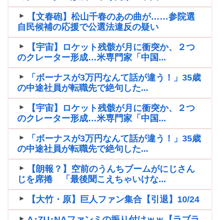
【文春砲】松山千春のあの曲が……参院選
自民候補の応援で公選法違反の疑い
【宇宙】ロケット残骸が月に衝突か、２つ
のクレーター形成…米専門家「中国...
「ボーナスが3万円なんて話が違う！」35歳
の中途社員が転職先で絶句した...
【宇宙】ロケット残骸が月に衝突か、２つ
のクレーター形成…米専門家「中国...
「ボーナスが3万円なんて話が違う！」35歳
の中途社員が転職先で絶句した...
【朗報？】空前のうんちブームがにじさん
じを席捲 「最後聞こえちゃいけな...
【大竹・原】巨人ファン集合【引退】10/24
A･ZU･NAファンミの振り付けｗｗ【ラブラ