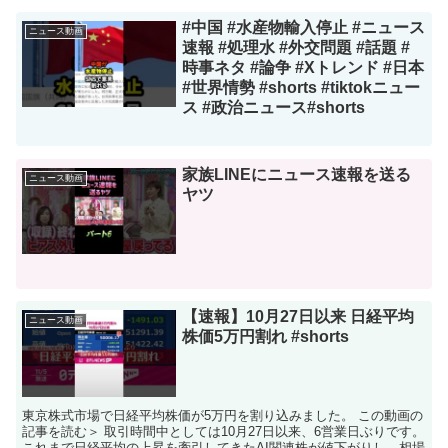
#中国 #水産物輸入停止 #ニュース
ニュース動画
速報 #処理水 #外交問題 #話題 #
時事ネタ #論争 #Xトレンド #日本
#世界情勢 #shorts #tiktokニュー
ス #政治ニュース#shorts
家族LINEにニュース速報を送る
ニュース動画
ヤツ
【速報】10月27日以来 日経平均
ニュース動画
株価5万円割れ #shorts
東京株式市場で日経平均株価が5万円を割り込みました。 この動画の
記事を読む＞ 取引時間中としては10月27日以来、6営業日ぶりです。
これまで日経平均の上昇を牽引してきたAI関連株が値下がりし、相場