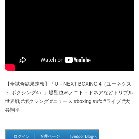
【全試合結果速報】「U－NEXT BOXING.4（ユーネクス
ト ボクシング4）」堤聖也vsノニト・ドネアなどトリプル
世界戦 #ボクシング #ニュース #boxing #ufc #ライブ #大
谷翔平