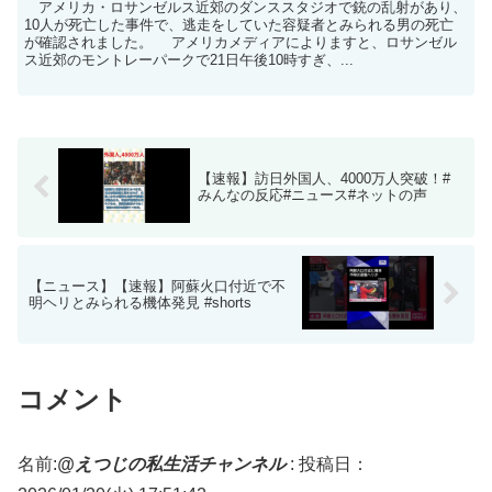
アメリカ・ロサンゼルス近郊のダンススタジオで銃の乱射があり、
10人が死亡した事件で、逃走をしていた容疑者とみられる男の死亡
が確認されました。 アメリカメディアによりますと、ロサンゼル
ス近郊のモントレーパークで21日午後10時すぎ、...
【速報】訪日外国人、4000万人突破！#
みんなの反応#ニュース#ネットの声
【ニュース】【速報】阿蘇火口付近で不
明ヘリとみられる機体発見 #shorts
コメント
名前:
@えつじの私生活チャンネル
:
投稿日：