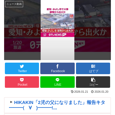
ニュース動画
Twitter
Facebook
はてブ
Pocket
LINE
コピー
2026.01.21
2026.01.20
HIKAKIN「2児の父になりました」報告キタ
━━━(゚∀゚)━━━!...