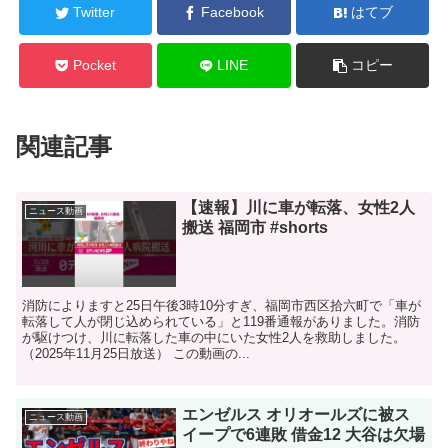
Twitter
Facebook
はてブ
Pocket
LINE
コピー
関連記事
【速報】川に車が転落、女性2人
ニュース動画
搬送 福岡市 #shorts
消防によりますと25日午後3時10分すぎ、福岡市西区拾六町で「車が
転落して人が閉じ込められている」と119番通報がありました。消防
が駆けつけ、川に転落した車の中にいた女性2人を救助しました。
（2025年11月25日放送） この動画の...
エンゼルス オリオールズに被ス
ニュース動画
イープで6連敗 借金12 大谷は欠場