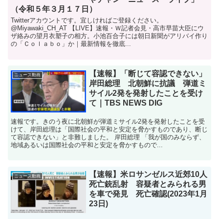
（令和５年３月１７日）
Twitterアカウントです。宜しければご登録ください。
@Miyawaki_CH_AT 【LIVE】速報・Ｗ記者会見・高市早苗大臣にウ
ザ絡みの望月衣塑子の相方。小池百合子には朝日新聞がアリバイ作り
の「Ｃｏｌａｂｏ」か｜最新情報を徹底...
【速報】「断じて容認できない」
ニュース動画
岸田総理 北朝鮮に抗議 弾道ミ
サイル2発を発射したことを受け
て｜TBS NEWS DIG
速報です。きのう夜に北朝鮮が弾道ミサイル2発を発射したことを受
けて、岸田総理は「国際社会の平和と安定を脅かすものであり、断じ
て容認できない」と非難しました。 岸田総理 「我が国のみならず、
地域あるいは国際社会の平和と安定を脅かすもので...
【速報】米ロサンゼルス近郊10人
ニュース動画
死亡銃乱射 容疑者とみられる男
を車で発見 死亡確認(2023年1月
23日)