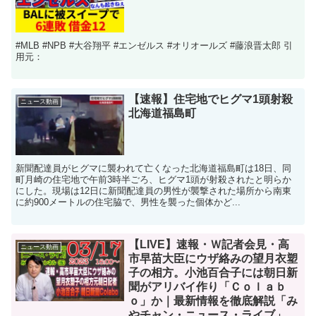
#MLB #NPB #大谷翔平 #エンゼルス #オリオールズ #藤浪晋太郎 引
用元：
【速報】住宅地でヒグマ1頭射殺
ニュース動画
北海道福島町
新聞配達員がヒグマに襲われて亡くなった北海道福島町は18日、同
町月崎の住宅地で午前3時半ごろ、ヒグマ1頭が射殺されたと明らか
にした。現場は12日に新聞配達員の男性が襲撃された場所から南東
に約900メートルの住宅脇で、男性を襲った個体かど...
【LIVE】速報・Ｗ記者会見・高
ニュース動画
市早苗大臣にウザ絡みの望月衣塑
子の相方。小池百合子には朝日新
聞がアリバイ作り「Ｃｏｌａｂ
ｏ」か｜最新情報を徹底解説「み
やチャン・ニュース・ライブ」