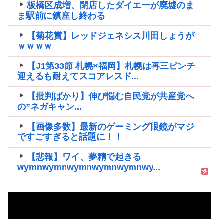
板橋区成増、閉店したダイエーが廃墟のま
ま駅前に鎮座し終わる
【菊花賞】レッドジェネシス川田しょうが
ｗｗｗｗ
【J1第33節 札幌×福岡】札幌は再三ピンチ
迎えるも耐えてスコアレスド...
【批判ばかり】伸び悩む自民党が共産党へ
の”ネガキャン...
【画像多数】最新のゲーミング眼鏡がマジ
ですごすぎると話題に！！
【悲報】ワイ、夢精で起きる
wymnwymnwymnwymnwymnwy...