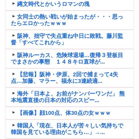
縄文時代とかいうロマンの塊
女同士の熱い戦いが始まったが・・・思っ
たらエロかったｗｗｗ
阪神、拙守で失点重ね中日に敗戦。藤川監
督「すべてこれから」
阪神ルーカス、危険球退場…復帰３登板目
でまさかの事態 １４８キロ直球が...
【悲報】阪神・伊原、2回で捕まって4失
点…加藤、マラー、福永に3連続適...
海外「日本よ、お前がナンバーワンだ」 熊
本地震直後の日本の対応のスピー...
【画像】顔100点、体30点の女ｗｗｗ
韓国人「現在、日本人が苦々しい気持ちで
韓国を見ている理由がこちら…」→...