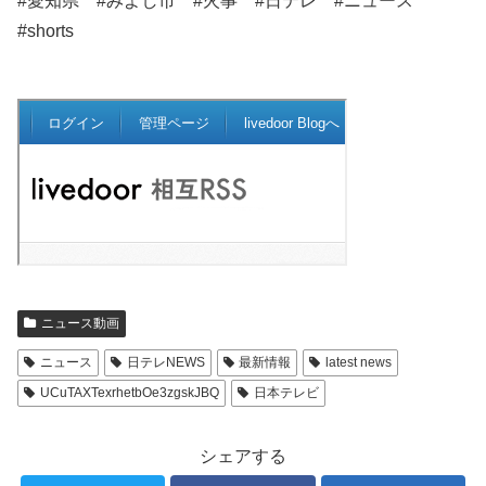
#愛知県 #みよし市 #火事 #日テレ #ニュース
#shorts
ニュース動画
ニュース
日テレNEWS
最新情報
latest news
UCuTAXTexrhetbOe3zgskJBQ
日本テレビ
シェアする