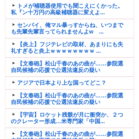
トメが補聴器使用でも聞こえにくかった。
私『ン十万円の高級補聴器に変えよ...
センパイ、俺マル暴っすからね、いつまで
も先輩先輩言ってられませんよw ...
【炎上】フジテレビの取材、あまりにも失
礼すぎると炎上ｗｗｗｗｗｗｗｗ ...
【文春砲】松山千春のあの曲が……参院選
自民候補の応援で公選法違反の疑い
アジアで日本より上な国ってどこ？
【文春砲】松山千春のあの曲が……参院選
自民候補の応援で公選法違反の疑い
【宇宙】ロケット残骸が月に衝突か、２つ
のクレーター形成…米専門家「中国...
【文春砲】松山千春のあの曲が……参院選