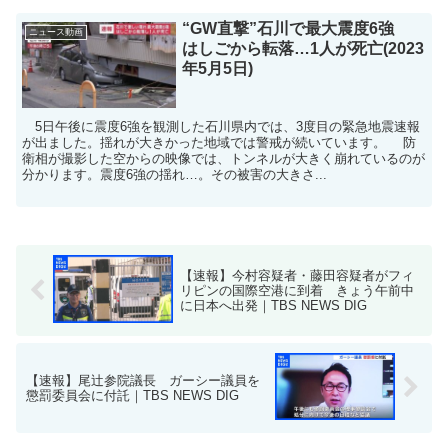
“GW直撃”石川で最大震度6強
ニュース動画
はしごから転落…1人が死亡(2023
年5月5日)
5日午後に震度6強を観測した石川県内では、3度目の緊急地震速報
が出ました。揺れが大きかった地域では警戒が続いています。 防
衛相が撮影した空からの映像では、トンネルが大きく崩れているのが
分かります。震度6強の揺れ…。その被害の大きさ...
【速報】今村容疑者・藤田容疑者がフィ
リピンの国際空港に到着 きょう午前中
に日本へ出発｜TBS NEWS DIG
【速報】尾辻参院議長 ガーシー議員を
懲罰委員会に付託｜TBS NEWS DIG