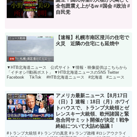
全包囲震え上がるw #国会 #政治 #
自民党
【速報】札幌市南区澄川の住宅で
ニュース動画
火災 近隣の住宅にも延焼中
▼HTB北海道ニュース 公式サイト ▼情報・映像提供はこちらから
「イチオシ!!動画ポスト」 ▼HTB北海道ニュースのSNS Twitter
Facebook TikTok #HTB北海道ニュース #北海道 #ニュース
アメリカ最新ニュース【8月17日
ニュース動画
（日）】速報：18日（月）ホワイ
トハウスで、トランプ大統領とゼ
レンスキー大統領、欧州諸国と緊
急合同サミット開催が決定！戦争
終結について大詰め協議！
#トランプ大統領 #トランプの真意 #トランプ政権 #ロシアウクライ