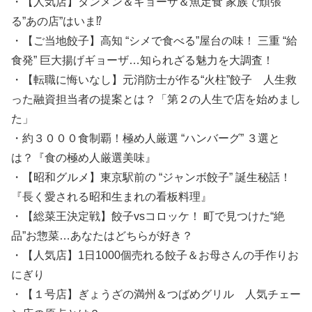
・【人気店】タンメン＆ギョーザ＆魚定食 家族で頑張
る”あの店”はいま⁉
・【ご当地餃子】高知 “シメで食べる”屋台の味！ 三重 “給
食発” 巨大揚げギョーザ…知られざる魅力を大調査！
・【転職に悔いなし】元消防士が作る“火柱”餃子 人生救
った融資担当者の提案とは？「第２の人生で店を始めまし
た」
・約３０００食制覇！極め人厳選 “ハンバーグ” ３選と
は？『食の極め人厳選美味』
・【昭和グルメ】東京駅前の “ジャンボ餃子” 誕生秘話！
『長く愛される昭和生まれの看板料理』
・【総菜王決定戦】餃子vsコロッケ！ 町で見つけた“絶
品”お惣菜…あなたはどちらが好き？
・【人気店】1日1000個売れる餃子＆お母さんの手作りお
にぎり
・【１号店】ぎょうざの満州＆つばめグリル 人気チェー