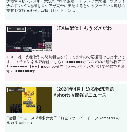
ナ戦争 #ゼレンスキー大統領 #和平協定 ・トランプ大統領、ウクライ
ナのドンバス地域をロシアが完全に支配するというプーチン大統領の
提案を支持 ●速報：18日（月）トラン...
【FX生配信】もうダメだわ
ニュース動画
ＦＸ・株・先物取引の随時報告を行ってますので応援頂けると幸いで
す。 ＜チャンネル登録はこちら＞ ■■■■■■■オススメの相場分析アプ
リ■■■■■■■ 【PR】moomoo証券（メールアドレスだけで登録できま
す） ■■■■■■■オ...
【2024年4月】迫る物流問題
ニュース動画
#shorts #速報 #ニュース
#速報 #ニュース #博多弁女子 #お金 #ウーバーイーツ #amazon #メ
ルカリ #shorts