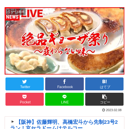
ニュース動画
Twitter
Facebook
はてブ
Pocket
LINE
コピー
2023.02.08
【阪神】佐藤輝明、高橋宏斗から先制23号2
ラン！京セラドームはテルコー...