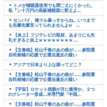
トメが補聴器使用でも聞こえにくかった。
私『ン十万円の高級補聴器に変えよ...
センパイ、俺マル暴っすからね、いつまで
も先輩先輩言ってられませんよw ...
【炎上】フジテレビの取材、あまりにも失
礼すぎると炎上ｗｗｗｗｗｗｗｗ ...
【文春砲】松山千春のあの曲が……参院選
自民候補の応援で公選法違反の疑い
アジアで日本より上な国ってどこ？
【文春砲】松山千春のあの曲が……参院選
自民候補の応援で公選法違反の疑い
【宇宙】ロケット残骸が月に衝突か、２つ
のクレーター形成…米専門家「中国...
【文春砲】松山千春のあの曲が……参院選