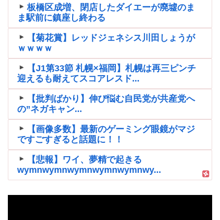
板橋区成増、閉店したダイエーが廃墟のま
ま駅前に鎮座し終わる
【菊花賞】レッドジェネシス川田しょうが
ｗｗｗｗ
【J1第33節 札幌×福岡】札幌は再三ピンチ
迎えるも耐えてスコアレスド...
【批判ばかり】伸び悩む自民党が共産党へ
の”ネガキャン...
【画像多数】最新のゲーミング眼鏡がマジ
ですごすぎると話題に！！
【悲報】ワイ、夢精で起きる
wymnwymnwymnwymnwymnwy...