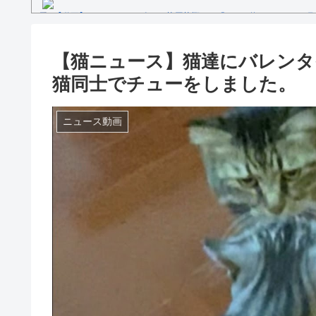
【動画】セレモニアルピッチ 菅原茉椰さん「とても悔しいです」7月
ス×千葉ロッテマリーンズ」
糖尿病になる原因、もしも糖尿病にかかってしまったら？
【文春砲】松山千春のあの曲が……参院選自民候補の応援で公選法違
【猫ニュース】猫達にバレン
Powered by livedoor 相互RSS
猫同士でチューをしました。
ニュース動画