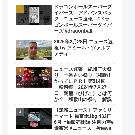
ドラゴンボールスーパーダ
イバーズ アドバンスパッ
ク ニュース速報 #ドラ
ゴンボールスーパーダイバ
ーズ #dragonball
2026年2月28日 ニュース速
報 by アミール・ツァルフ
ァティ
ニュース速報 紀州三大祭
り 一番古い祭り【和歌山
かってにＰＲ】第514回
「粉河祭」2024年7月27
日 髭籠（ひげこ）とは何
か？ 和歌山の祭り 解説
【速報ニュース】ファミリ
ーマート 備蓄米1kg 432円
6月上旬販売開始 注目の声#
備蓄米 #ニュース #news