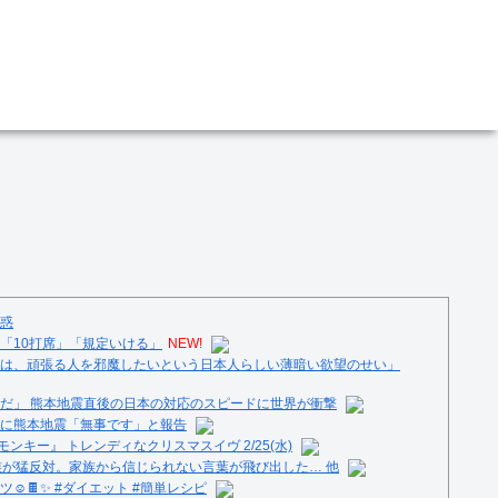
惑
「10打席」「規定いける」
NEW!
は、頑張る人を邪魔したいという日本人らしい薄暗い欲望のせい」
だ」 熊本地震直後の日本の対応のスピードに世界が衝撃
に熊本地震「無事です」と報告
ンキー』 トレンディなクリスマスイヴ 2/25(水)
族が猛反対。家族から信じられない言葉が飛び出した… 他
️🍫✨ #ダイエット #簡単レシピ