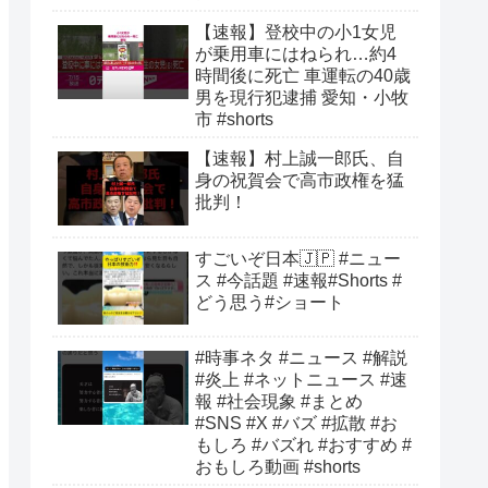
【速報】登校中の小1女児
が乗用車にはねられ…約4
時間後に死亡 車運転の40歳
男を現行犯逮捕 愛知・小牧
市 #shorts
【速報】村上誠一郎氏、自
身の祝賀会で高市政権を猛
批判！
すごいぞ日本🇯🇵 #ニュー
ス #今話題 #速報#Shorts #
どう思う#ショート
#時事ネタ #ニュース #解説
#炎上 #ネットニュース #速
報 #社会現象 #まとめ
#SNS #X #バズ #拡散 #お
もしろ #バズれ #おすすめ #
おもしろ動画 #shorts