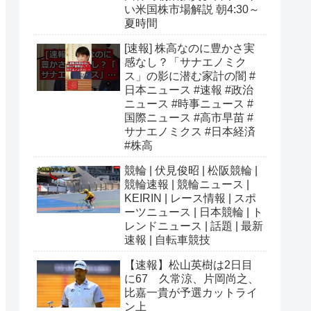
い米国株市場解説 朝4:30～
夏時間
[速報] 株高なのに豊かさ実
感なし？「サナエノミク
ス」の影に潜む家計の闇 #
日本ニュース #速報 #政治
ニュース #時事ニュース #
国際ニュース #高市早苗 #
サナエノミクス #日本経済
#株高
競輪 | 伏見俊昭 | 松阪競輪 |
競輪速報 | 競輪ニュース |
KEIRIN | レース情報 | スポ
ーツニュース | 日本競輪 | ト
レンドニュース | 話題 | 最新
速報 | 自転車競技
【速報】松山英樹は2日目
に67 久常涼、片岡尚之、
比嘉一貴が予選カットライ
ン上