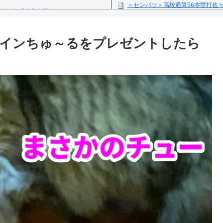
＜センバツ＞高校通算56本塁打佐
1日(火)「東北楽天ゴールデンイーグル
ス米田が4失点完投
Powered by livedoor 相互
反の疑い
タインちゅ～るをプレゼントしたら