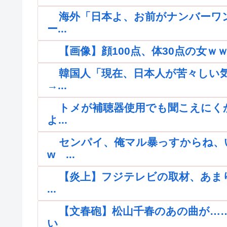
海外「日本よ、お前がナンバーワ
ー...
【画像】顔100点、体30点の女ｗ
韓国人「現在、日本人が苦々しい
→...
トメが補聴器使用でも聞こえにく
よ...
センパイ、俺マル暴っすからね、
w ...
【炎上】フジテレビの取材、あま
...
【文春砲】松山千春のあの曲が…
い