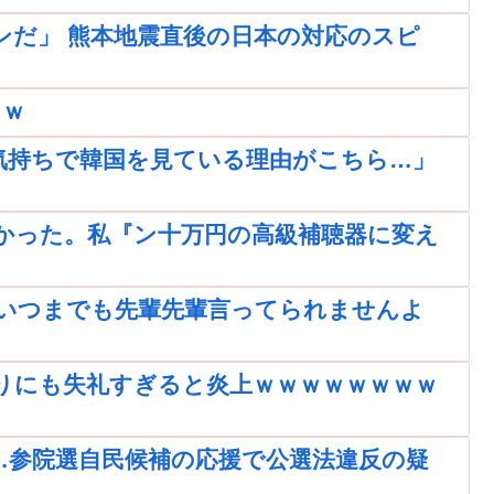
ンだ」 熊本地震直後の日本の対応のスピ
ｗｗ
気持ちで韓国を見ている理由がこちら…」
かった。私『ン十万円の高級補聴器に変え
いつまでも先輩先輩言ってられませんよ
りにも失礼すぎると炎上ｗｗｗｗｗｗｗｗ
…参院選自民候補の応援で公選法違反の疑