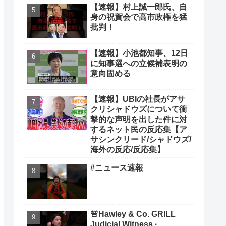
【速報】村上誠一郎氏、自
身の祝賀会で高市政権を猛
批判！
【速報】小池都知事、12日
に知事選への立候補表明の
意向固める
【速報】UBIの社長がアサ
クリシャドウズについて衝
撃的な声明を出した件に対
するネット民の反応集【ア
サシンクリード/シャドウズ/
海外の反応/反応集】
#ニュース速報
🚨Hawley & Co. GRILL
Judicial Witness ·