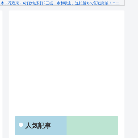
々木（花巻東）4打数無安打2三振・市和歌山、逆転勝ちで初戦突破！エー
RSS
人気記事