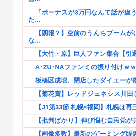
「ボーナスが3万円なんて話が違う
た...
【朗報？】空前のうんちブームが
な...
【大竹・原】巨人ファン集合【引退】
A･ZU･NAファンミの振り付け
板橋区成増、閉店したダイエーが
【菊花賞】レッドジェネシス川田
【J1第33節 札幌×福岡】札幌は
【批判ばかり】伸び悩む自民党が共産
【画像多数】最新のゲーミング眼