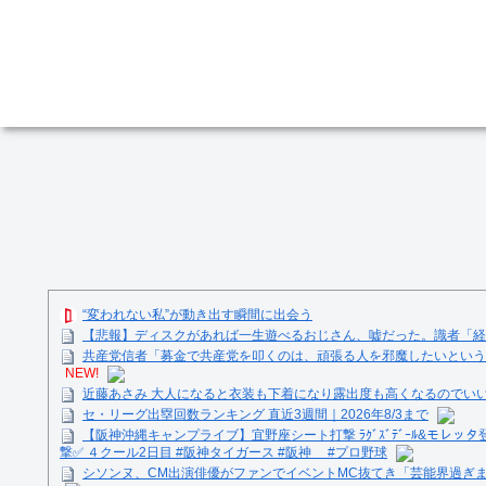
“変われない私”が動き出す瞬間に出会う
【悲報】ディスクがあれば一生遊べるおじさん、嘘だった。識者「
共産党信者「募金で共産党を叩くのは、頑張る人を邪魔したいという
NEW!
近藤あさみ 大人になると衣装も下着になり露出度も高くなるのでい
セ・リーグ出塁回数ランキング 直近3週間｜2026年8/3まで
【阪神沖縄キャンプライブ】宜野座シート打撃 ﾗｸﾞｽﾞﾃﾞｰﾙ&モレッタ
撃✅ ４クール2日目 #阪神タイガース #阪神 #プロ野球
シソンヌ、CM出演俳優がファンでイベントMC抜てき「芸能界過ぎ