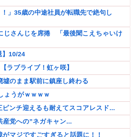
！」35歳の中途社員が転職先で絶句し
にじさんじを席捲 「最後聞こえちゃいけ
10/24
ｗｗ【ラブライブ！虹ヶ咲】
廃墟のまま駅前に鎮座し終わる
しょうがｗｗｗｗ
再三ピンチ迎えるも耐えてスコアレスド...
党への”ネガキャン...
鏡がマジですごすぎると話題に！！