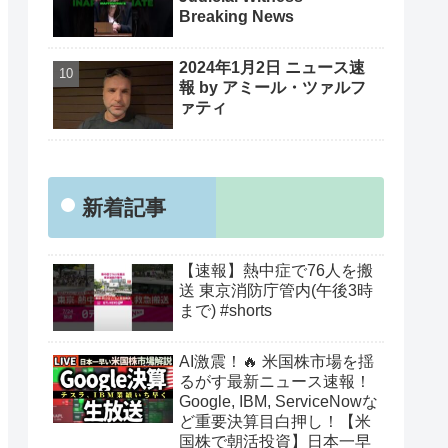
Breaking News
2024年1月2日 ニュース速
報 by アミール・ツァルフ
ァティ
新着記事
【速報】熱中症で76人を搬
送 東京消防庁管内(午後3時
まで) #shorts
AI激震！🔥 米国株市場を揺
るがす最新ニュース速報！
Google, IBM, ServiceNowな
ど重要決算目白押し！【米
国株で朝活投資】日本一早