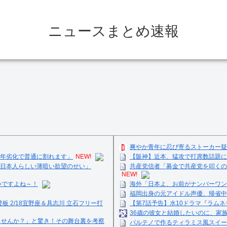
ニュースまとめ速報
爽やか青年に忍び寄るストーカー疑
経年劣化で普通に割れます」
NEW!
【阪神】近本、猛攻で打席数話題に
日本人らしい薄暗い欲望のせい」
共産党信者「募金で共産党を叩くの
NEW!
いですよね～！
海外「日本よ、お前がナンバーワン
福岡出身の元アイドル声優、帰省中
登板 2/18宜野座＆具志川 立石フリー打
【第7話予告】水10ドラマ『ラムネモ
36歳の彼女と結婚したいのに、家
ませんか？」と驚き！その舞台裏を考察
パルテノで作るティラミス風スイーツ☺