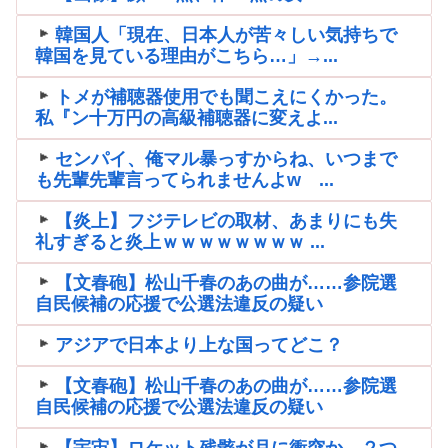
韓国人「現在、日本人が苦々しい気持ちで
韓国を見ている理由がこちら…」→...
トメが補聴器使用でも聞こえにくかった。
私『ン十万円の高級補聴器に変えよ...
センパイ、俺マル暴っすからね、いつまで
も先輩先輩言ってられませんよw ...
【炎上】フジテレビの取材、あまりにも失
礼すぎると炎上ｗｗｗｗｗｗｗｗ ...
【文春砲】松山千春のあの曲が……参院選
自民候補の応援で公選法違反の疑い
アジアで日本より上な国ってどこ？
【文春砲】松山千春のあの曲が……参院選
自民候補の応援で公選法違反の疑い
【宇宙】ロケット残骸が月に衝突か、２つ