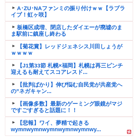
A･ZU･NAファンミの振り付けｗｗ【ラブラ
イブ！虹ヶ咲】
板橋区成増、閉店したダイエーが廃墟のま
ま駅前に鎮座し終わる
【菊花賞】レッドジェネシス川田しょうが
ｗｗｗｗ
【J1第33節 札幌×福岡】札幌は再三ピンチ
迎えるも耐えてスコアレスド...
【批判ばかり】伸び悩む自民党が共産党へ
の”ネガキャン...
【画像多数】最新のゲーミング眼鏡がマジ
ですごすぎると話題に！！
【悲報】ワイ、夢精で起きる
wymnwymnwymnwymnwymnwy...