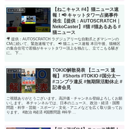
【ねこキャス #4】猫ニュース速
ニュース動画
報！📢 キャットタワー占拠事件
発生【提供：AUTOSCRATCH｜
NekoCaster】#猫 #猫あるある #
猫ニュース
🎥 提供：AUTOSCRATCH ラグジュアリーな自動爪とぎマシーンの
CMに続いて、緊急速報です。 📢 猫ニュース速報 本日午後、猫橋区
の集合住宅で若猫がキャットタワー頂上を独占し、立てこもる騒ぎ
に。 下...
TOKIO解散発表 【ニュース 速
ニュース動画
報】 #Shorts #TOKIO #国分太一
#コンプラ違反 #無期限活動休止 #
記者会見
ご視聴ありがとうございます。高評価・チャンネル登録よろしくお願
いします。 本チャンネルでは、日本のニュース、政治・経済・国際
問題・科学・芸能・スポーツ・文化・アニメなどを広く取り扱ってお
ります。 #政治 #経済 #国際問題 #科学 ...