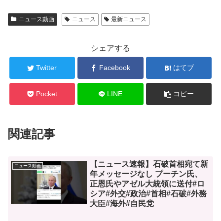
ニュース動画
ニュース
最新ニュース
シェアする
Twitter
Facebook
はてブ
Pocket
LINE
コピー
関連記事
【ニュース速報】石破首相宛て新
ニュース動画
年メッセージなし プーチン氏、
正恩氏やアゼル大統領に送付#ロ
シア#外交#政治#首相#石破#外務
大臣#海外#自民党