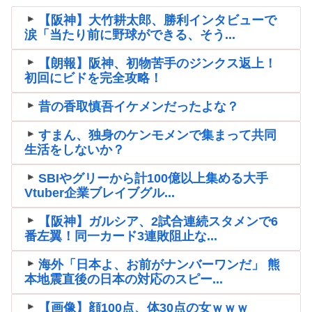
【阪神】大竹耕太郎、勝利インタビューで
涙「当たり前に野球ができる、そう...
【朗報】阪神、初物苦手のジンクス返上！
初回にビドを完全攻略！
昔の香取慎吾イケメンだったよな？
すまん、独身のケンモメンで集まって共同
生活をしないか？
SBIやグリーから計100億以上集める大手
Vtuber企業ブレイブグル...
【阪神】ガルシア、2試合連続スタメンで6
番左翼！同一カード3連敗阻止な...
海外「日本よ、お前がナンバーワンだ」 熊
本地震直後の日本の対応のスピー...
【画像】顔100点、体30点の女ｗｗｗ