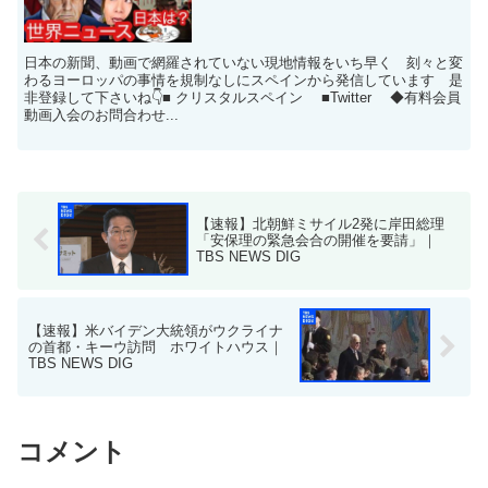
日本の新聞、動画で網羅されていない現地情報をいち早く 刻々と変
わるヨーロッパの事情を規制なしにスペインから発信しています 是
非登録して下さいね👇■ クリスタルスペイン ■Twitter ◆有料会員
動画入会のお問合わせ...
【速報】北朝鮮ミサイル2発に岸田総理
「安保理の緊急会合の開催を要請」｜
TBS NEWS DIG
【速報】米バイデン大統領がウクライナ
の首都・キーウ訪問 ホワイトハウス｜
TBS NEWS DIG
コメント