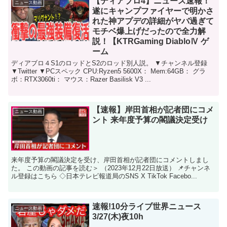
【ディアブロ4】ニュース速報！
ニュース動画
遂にキャンプファイヤーで明かさ
れた神アプデの詳細がヤバ過ぎて
モチベ爆上げだったので全力解
説！【KTRGaming DiabloⅣ ゲ
ーム
ディアブロ４S1のロッドとS2のロッド別人説。 ▼チャンネル登録
▼Twitter ▼PCスペック CPU:Ryzen5 5600X： Mem:64GB： グラ
ボ：RTX3060ti： マウス：Razer Basilisk V3 ...
【速報】岸田首相が記者団にコメ
ニュース動画
ント 来年度予算の閣議決定受け
来年度予算の閣議決定を受け、岸田首相が記者団にコメントしまし
た。 この動画の記事を読む＞ （2023年12月22日放送） 📌チャンネ
ル登録はこちら ◇日本テレビ報道局のSNS X TikTok Facebo...
速報!10分ライブ世界ニュース
ニュース動画
3/27(木)夜10h