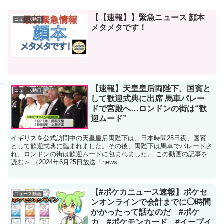
【【速報】】緊急ニュース 顔本
ニュース動画
メタメタです！
【速報】天皇皇后両陛下、国賓と
ニュース動画
して歓迎式典に出席 馬車パレー
ドで宮殿へ…ロンドンの街は“歓
迎ムード”
イギリスを公式訪問中の天皇皇后両陛下は、日本時間25日夜、国賓
として歓迎式典に臨まれました。その後、両陛下は馬車でパレードさ
れ、ロンドンの街は歓迎ムードに包まれました。 この動画の記事を
読む＞ （2024年6月25日放送「news ...
【#ポケカニュース速報】ポケセ
ニュース動画
ンオンラインで会計までに◯時間
かかったって話なのだ #ポケ
カ #ポケモンカード #イーブイ