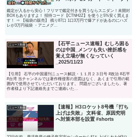
鑑定が入るから安心！フリマで鑑定付きを買うならスニダン！未開封
BOXもありますよ！ 招待コード【CTNH2Z】を使うと5%安く買えま
す！ ⇒ 【福袋の販売】 残り87口 1口3万円で爆アドがあるのにハズ
レが3万円福袋 ・アニメグ...
【石平ニュース速報】むしろ困る
ニュース動画
のは中国_メンツも失い挫折感を
覚え立場が無くなっていく
_2025/11/23
【引用】 石平の中国週刊ニュース解説・１１月２３日号 #政治 #石平
#台湾 当チャンネルでは著作権侵害の意図はなく、あくまで引用の範
囲内で使用させていただいております。 問題がございましたら、著
作者様より下記連絡先までご連絡いた...
【速報】H3ロケット8号機「打ち
ニュース動画
上げは失敗」 文科省、原因究明
へ対策本部を設置 #shorts
22日午前、鹿児島県の種子島宇宙センターから打ち上げられたH3ロ