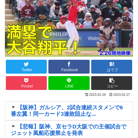
Twitter
Facebook
はてブ
Pocket
LINE
コピー
2023.02.28
2023.02.27
【阪神】ガルシア、2試合連続スタメンで6
番左翼！同一カード3連敗阻止な...
【悲報】阪神、京セラD大阪での主催試合で
ジェット風船応援禁止を発表