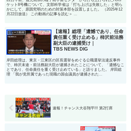
ケット8号機について、文部科学省は「打ち上げは失敗した」と明ら
かにして、原因究明のための対策本部を設置しました。 （2025年12
月22日放送） この動画の記事を読む＞ ...
【速報】総理「遺憾であり、任命
ニュース動画
責任重く受け止める」柿沢前法務
副大臣の逮捕受け｜
TBS NEWS DIG
岸田総理は、東京・江東区の区長選挙をめぐる公職選挙法違反事件
で、柿沢未途・前法務副大臣が逮捕されたことについて、「遺憾なこ
とであり、任命責任を重く受け止めている」と語りました。 岸田総
理 「我が党所属であった現職の国会議員が逮捕された...
速報！チャンス大谷翔平!!! 第2打席